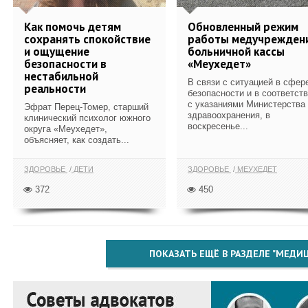
Как помочь детям
Обновленный режим
сохранять спокойствие
работы медучрежден
и ощущение
больничной кассы
безопасности в
«Меухедет»
нестабильной
В связи с ситуацией в сфер
реальности
безопасности и в соответст
с указаниями Министерства
Эфрат Перец-Томер, старший
здравоохранения, в
клинический психолог южного
воскресенье...
округа «Меухедет»,
объясняет, как создать...
ЗДОРОВЬЕ
ДЕТИ
ЗДОРОВЬЕ
МЕУХЕДЕТ
372
450
ПОКАЗАТЬ ЕЩЁ В РАЗДЕЛЕ "МЕДИ