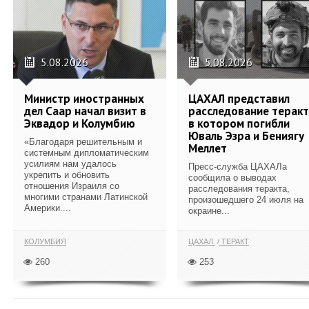
5.08.2026
5.08.2026
Министр иностранных
ЦАХАЛ представил
дел Саар начал визит в
расследование теракт
Эквадор и Колумбию
в котором погибли
Юваль Эзра и Бениягу
«Благодаря решительным и
Меллет
системным дипломатическим
усилиям нам удалось
Пресс-служба ЦАХАЛа
укрепить и обновить
сообщила о выводах
отношения Израиля со
расследования теракта,
многими странами Латинской
произошедшего 24 июля на
Америки....
окраине...
КОЛУМБИЯ
ЦАХАЛ
ТЕРАКТ
260
253