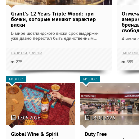
Grant's 12 Years Triple Wood: три
Отмеч
бочки, которые меняют характер
америк
виски
бренды
свобо
В мире шотландского виски срок выдержки
уже давно перестал быть единственным...
4 июля 
НАПИТКИ
ВИСКИ
НАПИТКИ
275
389
БИЗНЕС
БИЗНЕС
17.05.2026
14.04.2026
Global Wine & Spirit
Duty Free