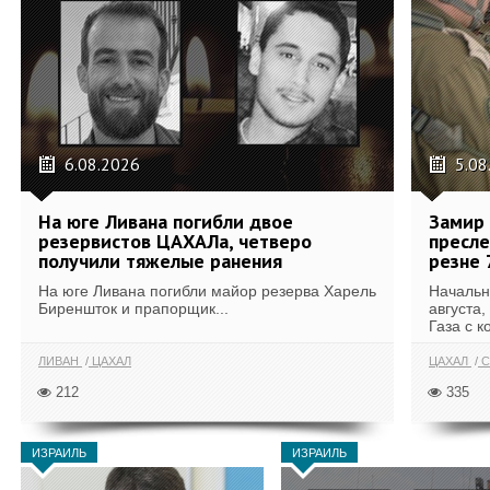
6.08.2026
5.08
На юге Ливана погибли двое
Замир 
резервистов ЦАХАЛа, четверо
пресле
получили тяжелые ранения
резне 
На юге Ливана погибли майор резерва Харель
Начальн
Биреншток и прапорщик...
августа,
Газа с к
ЛИВАН
ЦАХАЛ
ЦАХАЛ
С
212
335
ИЗРАИЛЬ
ИЗРАИЛЬ