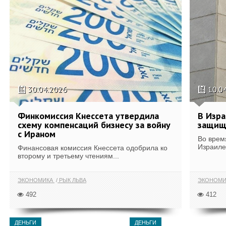
30.04.2026
10.0
Финкомиссия Кнессета утвердила
В Изра
схему компенсаций бизнесу за войну
защищ
с Ираном
Во врем
Израиле
Финансовая комиссия Кнессета одобрила ко
второму и третьему чтениям...
ЭКОНОМИКА
РЫК ЛЬВА
ЭКОНОМИ
492
412
ДЕНЬГИ
ДЕНЬГИ