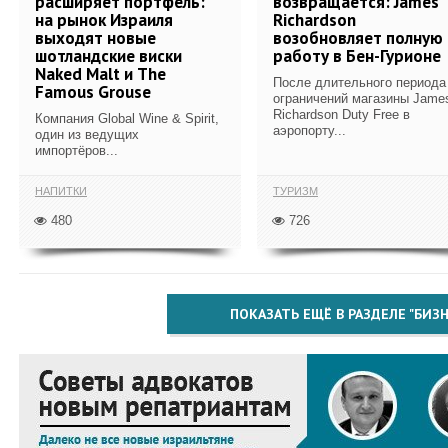
расширяет портфель:
возвращается: James
на рынок Израиля
Richardson
выходят новые
возобновляет полную
шотландские виски
работу в Бен-Гурионе
Naked Malt и The
После длительного периода
Famous Grouse
ограничений магазины Jame
Richardson Duty Free в
Компания Global Wine & Spirit,
аэропорту...
один из ведущих
импортёров...
НАПИТКИ
ТУРИЗМ
480
726
ПОКАЗАТЬ ЕЩЁ В РАЗДЕЛЕ "БИЗН