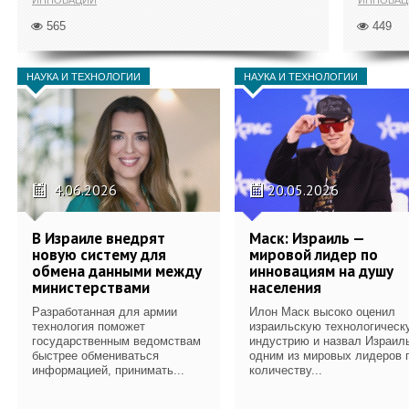
565
449
НАУКА И ТЕХНОЛОГИИ
НАУКА И ТЕХНОЛОГИИ
4.06.2026
20.05.2026
В Израиле внедрят
Маск: Израиль —
новую систему для
мировой лидер по
обмена данными между
инновациям на душу
министерствами
населения
Разработанная для армии
Илон Маск высоко оценил
технология поможет
израильскую технологическ
государственным ведомствам
индустрию и назвал Израил
быстрее обмениваться
одним из мировых лидеров 
информацией, принимать...
количеству...