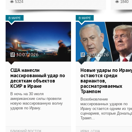
5324
1840
В МИРЕ
В МИРЕ
30.07.2026
29.07.2026
США нанесли
Новые удары по Иран
массированный удар по
остаются среди
десяткам объектов
вариантов,
КСИР в Иране
рассматриваемых
Трампом
В ночь на 30 июля
американские силы провели
Возобновление
новую массированную волну
массированных ударов по
ударов по Ирану.
Ирану остается одним из тр
сценариев, которые Дональ
Трамп...
БЛИЖНИЙ ВОСТОК
ИРАН
США