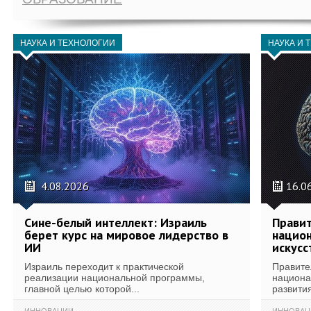
НАУКА И ТЕХНОЛОГИИ
НАУКА И 
4.08.2026
16.0
Сине-белый интеллект: Израиль
Правит
берет курс на мировое лидерство в
национ
ИИ
искусс
Израиль переходит к практической
Правите
реализации национальной программы,
национа
главной целью которой...
развития
ИННОВАЦИИ
ИННОВАЦ