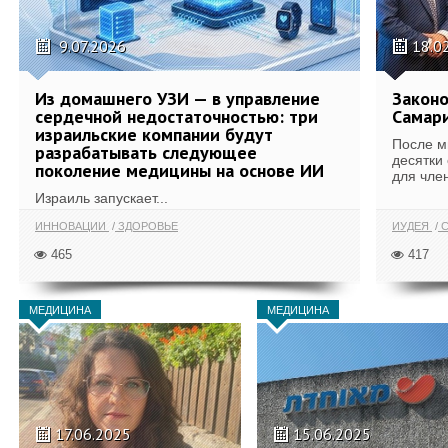
9.07.2026
18.0
Из домашнего УЗИ — в управление
Законо
сердечной недостаточностью: три
Самари
израильские компании будут
После м
разрабатывать следующее
десятки
поколение медицины на основе ИИ
для член
Израиль запускает...
ИННОВАЦИИ
ЗДОРОВЬЕ
ИУДЕЯ
С
465
417
МЕДИЦИНА
МЕДИЦИНА
17.06.2025
15.06.2025