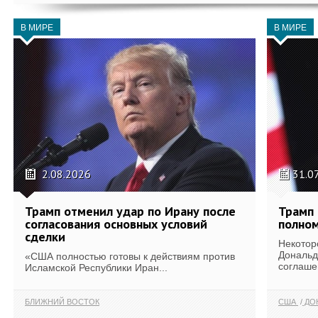
В МИРЕ
В МИРЕ
2.08.2026
31.0
Трамп отменил удар по Ирану после
Трамп 
согласования основных условий
полном
сделки
Некотор
Дональд
«США полностью готовы к действиям против
соглаше
Исламской Республики Иран...
БЛИЖНИЙ ВОСТОК
США
ДОН