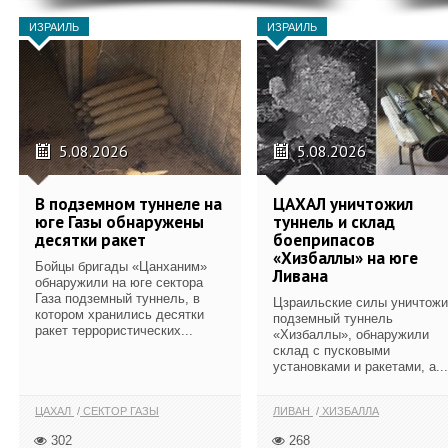
ИЗРАИЛЬ
ИЗРАИЛЬ
5.08.2026
5.08.2026
В подземном туннеле на
ЦАХАЛ уничтожил
юге Газы обнаружены
туннель и склад
десятки ракет
боеприпасов
«Хизбаллы» на юге
Бойцы бригады «Цанханим»
Ливана
обнаружили на юге сектора
Газа подземный туннель, в
Цзраильские силы уничтож
котором хранились десятки
подземный туннель
ракет террористических...
«Хизбаллы», обнаружили
склад с пусковыми
установками и ракетами, а...
ЦАХАЛ
СЕКТОР ГАЗЫ
ЛИВАН
ХИЗБАЛЛА
302
268