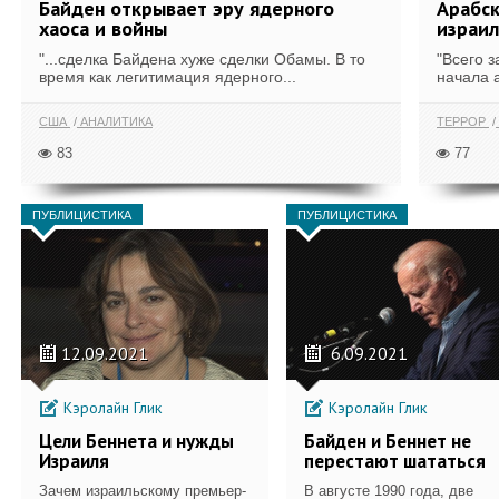
Байден открывает эру ядерного
Арабск
хаоса и войны
израил
"...сделка Байдена хуже сделки Обамы. В то
"Всего з
время как легитимация ядерного...
начала а
США
АНАЛИТИКА
ТЕРРОР
83
77
ПУБЛИЦИСТИКА
ПУБЛИЦИСТИКА
12.09.2021
6.09.2021
Кэролайн Глик
Кэролайн Глик
Цели Беннета и нужды
Байден и Беннет не
Израиля
перестают шататься
Зачем израильскому премьер-
В августе 1990 года, две