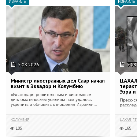
ИЗРАИЛЬ
ИЗРАИЛЬ
5.08.2026
5.08
Министр иностранных дел Саар начал
ЦАХАЛ
визит в Эквадор и Колумбию
теракт
Эзра и
«Благодаря решительным и системным
дипломатическим усилиям нам удалось
Пресс-с
укрепить и обновить отношения Израиля...
расслед
КОЛУМБИЯ
ЦАХАЛ
Т
185
165