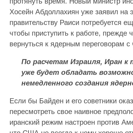
протянуть время. Новый министр ин
Хосейн Абдоллахиян уже заявил на э
правительству Раиси потребуется ещ
чтобы приступить к работе, прежде ч
вернуться к ядерным переговорам с
По расчетам Израиля, Иран к
уже будет обладать возмож
немедленного создания ядерн
Если бы Байден и его советники ока
пересмотреть свое наивное предпол
иранский режим настроен против Ам
что США не всегда к нему хорошо от