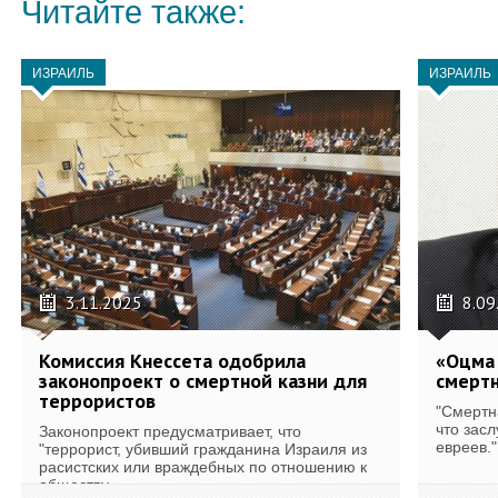
Читайте также:
ИЗРАИЛЬ
ИЗРАИЛЬ
3.11.2025
8.09
Комиссия Кнессета одобрила
«Оцма 
законопроект о смертной казни для
смертн
террористов
"Смертн
что засл
Законопроект предусматривает, что
евреев."
"террорист, убивший гражданина Израиля из
расистских или враждебных по отношению к
обществу...