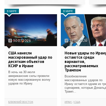
В МИРЕ
В МИРЕ
30.07.2026
29.07.2026
США нанесли
Новые удары по Иран
массированный удар по
остаются среди
десяткам объектов
вариантов,
КСИР в Иране
рассматриваемых
Трампом
В ночь на 30 июля
американские силы провели
Возобновление
новую массированную волну
массированных ударов по
ударов по Ирану.
Ирану остается одним из тр
сценариев, которые Дональ
Трамп...
БЛИЖНИЙ ВОСТОК
ИРАН
США