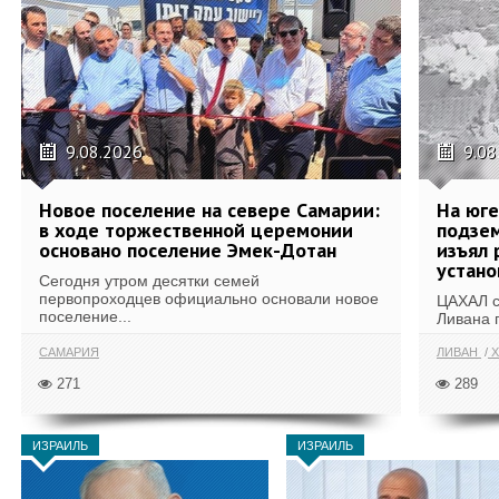
9.08.2026
9.08
Новое поселение на севере Самарии:
На юг
в ходе торжественной церемонии
подзе
основано поселение Эмек-Дотан
изъял 
устан
Сегодня утром десятки семей
первопроходцев официально основали новое
ЦАХАЛ с
поселение...
Ливана 
САМАРИЯ
ЛИВАН
Х
271
289
ИЗРАИЛЬ
ИЗРАИЛЬ