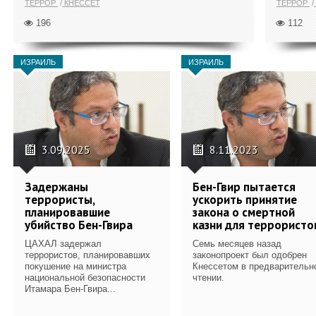
ТЕРРОР
КНЕССЕТ
ТЕРРОР
196
112
ИЗРАИЛЬ
ИЗРАИЛЬ
3.09.2025
8.11.2023
Задержаны
Бен-Гвир пытается
террористы,
ускорить принятие
планировавшие
закона о смертной
убийство Бен-Гвира
казни для террористо
ЦАХАЛ задержал
Семь месяцев назад
террористов, планировавших
законопроект был одобрен
покушение на министра
Кнессетом в предварительн
национальной безопасности
чтении.
Итамара Бен-Гвира...