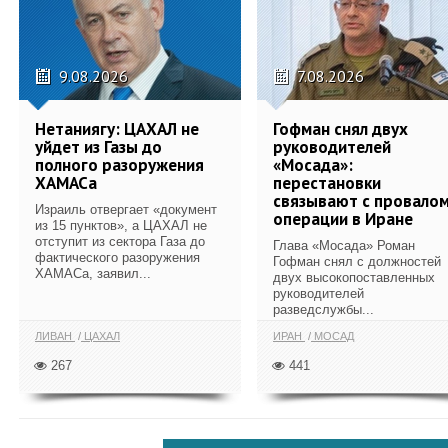
9.08.2026
7.08.2026
Нетаниягу: ЦАХАЛ не
Гофман снял двух
уйдет из Газы до
руководителей
полного разоружения
«Мосада»:
ХАМАСа
перестановки
связывают с провало
Израиль отвергает «документ
операции в Иране
из 15 пунктов», а ЦАХАЛ не
отступит из сектора Газа до
Глава «Мосада» Роман
фактического разоружения
Гофман снял с должностей
ХАМАСа, заявил...
двух высокопоставленных
руководителей
разведслужбы...
ЛИВАН
ЦАХАЛ
ИРАН
МОСАД
267
441