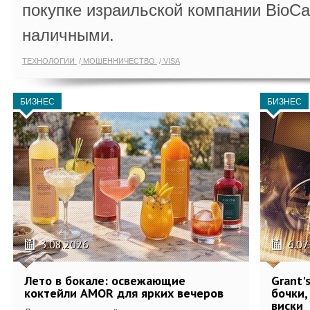
покупке израильской компании BioCa
наличными.
ТЕХНОЛОГИИ
МОШЕННИЧЕСТВО
VISA
БИЗНЕС
БИЗНЕС
3.08.2026
6.07
Лето в бокале: освежающие
Grant'
коктейли AMOR для ярких вечеров
бочки,
виски