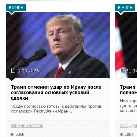
В МИРЕ
В МИРЕ
2.08.2026
31.0
Трамп отменил удар по Ирану после
Трамп 
согласования основных условий
полном
сделки
Некотор
Дональд
«США полностью готовы к действиям против
соглаше
Исламской Республики Иран...
БЛИЖНИЙ ВОСТОК
США
ДОН
5358
1854