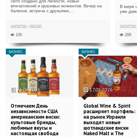
Лето создано для лёгкости, новых
впечатлений и красивых моментов. Вечер на
В мире 
балконе, встреча с друзьями,...
уже дав
НАПИТКИ
ВИСКИ
НАПИТКИ
105
289
БИЗНЕС
БИЗНЕС
25.06.2026
17.05.2026
Отмечаем День
Global Wine & Spirit
независимости США
расширяет портфель:
американским виски:
на рынок Израиля
культовые бренды,
выходят новые
любимые вкусы и
шотландские виски
настоящая свобода
Naked Malt и The