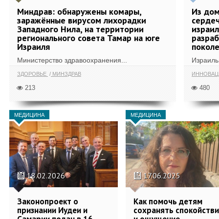
Миндрав: обнаружены комары,
Из дом
заражённые вирусом лихорадки
сердеч
Западного Нила, на территории
израил
регионального совета Тамар на юге
разра
Израиля
поколе
Министерство здравоохранения...
Израиль 
ЗДОРОВЬЕ
МИНЗДРАВ
ИННОВА
213
480
МЕДИЦИНА
МЕДИЦИНА
18.02.2026
17.06.2025
Законопроект о
Как помочь детям
признании Иудеи и
сохранять спокойств
Самарии подан в 16
и ощущение