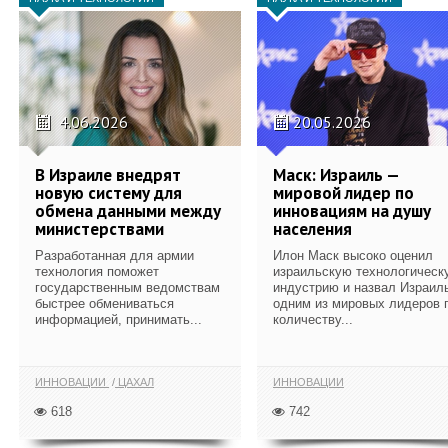
4.06.2026
20.05.2026
В Израиле внедрят
Маск: Израиль —
новую систему для
мировой лидер по
обмена данными между
инновациям на душу
министерствами
населения
Разработанная для армии
Илон Маск высоко оценил
технология поможет
израильскую технологическ
государственным ведомствам
индустрию и назвал Израил
быстрее обмениваться
одним из мировых лидеров 
информацией, принимать...
количеству...
ИННОВАЦИИ
ЦАХАЛ
ИННОВАЦИИ
618
742