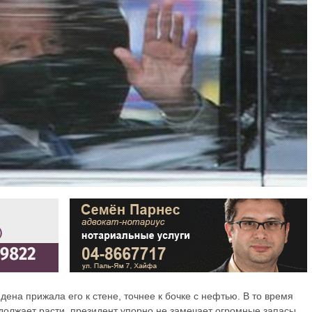
ена прижала его к стене, точнее к бочке с нефтью. В то время
одолжает расти, президент упорно не замечает огромные запасы