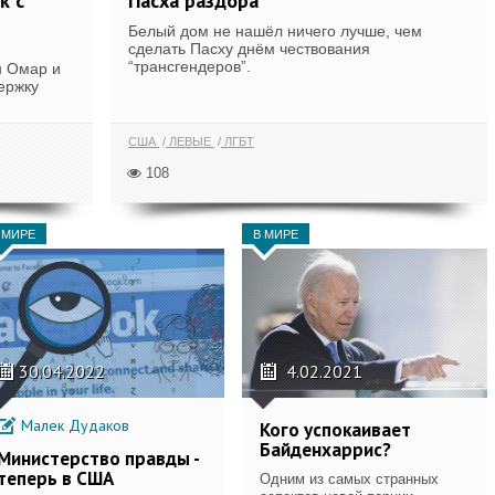
к с
Пасха раздора
Белый дом не нашёл ничего лучше, чем
сделать Пасху днём чествования
“трансгендеров”.
н Омар и
ержку
США
ЛЕВЫЕ
ЛГБТ
108
 МИРЕ
В МИРЕ
30.04.2022
4.02.2021
Малек Дудаков
Кого успокаивает
Байденхаррис?
Министерство правды -
теперь в США
Одним из самых странных