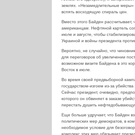
землях. «Незамедлительные меры» п
вспять восходящую спираль цен.
Вместо этого Байден рассчитывает,
американцам. Нефтяной картель сог
июле и августе, чтобы стабилизиро
Украиной и войны президента проти
Вероятно, не случайно, что чиновни
для переговоров об увеличении пос
возможном визите Байдена в это ко
Восток в июле.
Во время своей предвыборной кампа
государством-изгоем из-за убийства
Сейчас президент, очевидно, предпо
которого он обвиняет в заказе уби
перестать душить нефтедобывающу
Еще больше удручает, что Байден в
политических мер демократов, в ком
необходимое условие для безоговор
комплекс этих мер обязывает прези