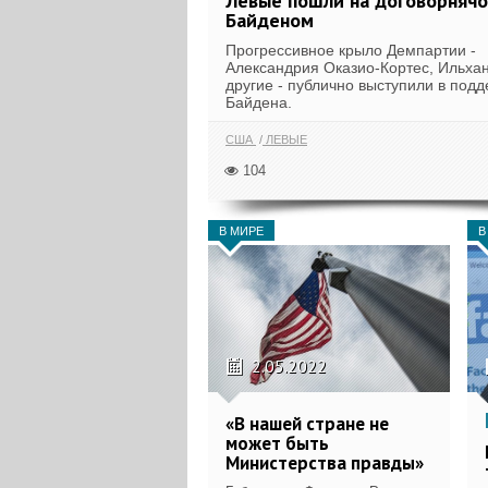
Левые пошли на договорнячо
Байденом
Прогрессивное крыло Демпартии -
Александрия Оказио-Кортес, Ильха
другие - публично выступили в подд
Байдена.
США
ЛЕВЫЕ
104
В МИРЕ
В
2.05.2022
«В нашей стране не
может быть
Министерства правды»