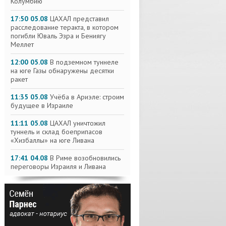
Колумбию
17:50 05.08
ЦАХАЛ представил
расследование теракта, в котором
погибли Юваль Эзра и Бениягу
Меллет
12:00 05.08
В подземном туннеле
на юге Газы обнаружены десятки
ракет
11:35 05.08
Учёба в Ариэле: строим
будущее в Израиле
11:11 05.08
ЦАХАЛ уничтожил
туннель и склад боеприпасов
«Хизбаллы» на юге Ливана
17:41 04.08
В Риме возобновились
переговоры Израиля и Ливана