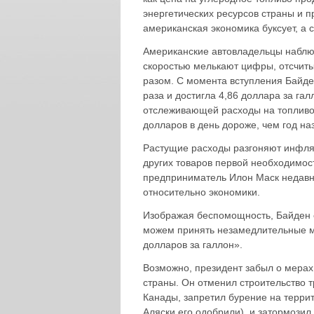
энергетических ресурсов страны и п
американская экономика буксует, а 
Американские автовладельцы наблюд
скоростью мелькают цифры, отсчиты
разом. С момента вступления Байде
раза и достигла 4,86 доллара за га
отслеживающей расходы на топливо,
долларов в день дороже, чем год на
Растущие расходы разгоняют инфляц
других товаров первой необходимост
предприниматель Илон Маск недавно
относительно экономики.
Изображая беспомощность, Байден с
можем принять незамедлительные ме
долларов за галлон».
Возможно, президент забыл о мерах
страны. Он отменил строительство 
Канады, запретил бурение на терри
Аляски его одобрили), и затормози