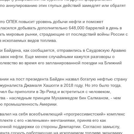
о аннулированию этих глупых действий замедлят или обратят
 что ОПЕК повысит уровень добычи нефти и поможет
ласился добывать дополнительно 648,000 баррелей в день в
вать мировые рынки, страдающие от последствий войны России с
в ископаемых видов топлива.
ки Байдена, как сообщается, отправились в Саудовскую Аравию
тавок нефти. Еще менее случайными кажутся разговоры о
ролевство во время его запланированной поездки на Ближний
нии на пост президента Байден назвал богатую нефтью страну
 журналиста Джамаля Хашогги в 2018 году. Но это было тогда.
чел бы приползти в Эр-Рияд и встретиться с человеком,
йства - наследным принцем Мухаммедом бин Салманом, - чем
ю промышленность Америки.
звалил на себя всеобъемлющий «прогрессивистский» комплекс
плекте с его «зелеными» мечтаниями, приняв его как
очной поддержки со стороны Демпартии. Согласно замыслу,
дента согнуть работающую на ископаемом топливе экономику