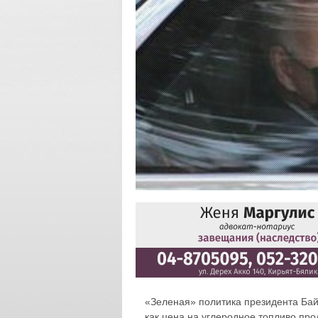
«Зеленая» политика президента Байд
как цена на углеродное топливо пр