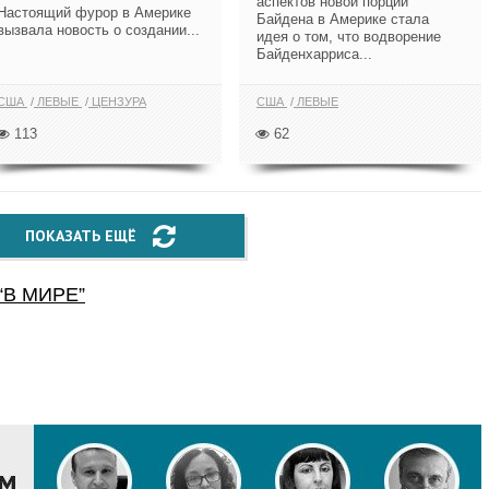
аспектов новой порции
Настоящий фурор в Америке
Байдена в Америке стала
вызвала новость о создании...
идея о том, что водворение
Байденхарриса...
США
ЛЕВЫЕ
ЦЕНЗУРА
США
ЛЕВЫЕ
113
62
ПОКАЗАТЬ ЕЩЁ
“
В МИРЕ
”