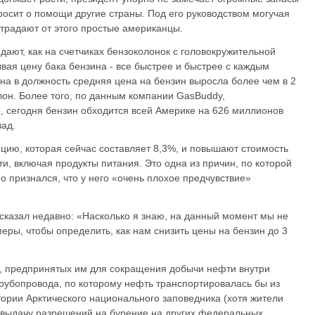
росит о помощи другие страны. Под его руководством могучая
страдают от этого простые американцы.
ают, как на счетчиках бензоколонок с головокружительной
вая цену бака бензина - все быстрее и быстрее с каждым
на в должность средняя цена на бензин выросла более чем в 2
ллон. Более того, по данным компании GasBuddy,
 сегодня бензин обходится всей Америке на 626 миллионов
зад.
ию, которая сейчас составляет 8,3%, и повышают стоимость
и, включая продукты питания. Это одна из причин, по которой
 признался, что у него «очень плохое предчувствие»
казал недавно: «Насколько я знаю, на данный момент мы не
ры, чтобы определить, как нам снизить цены на бензин до 3
, предпринятых им для сокращения добычи нефти внутри
трубопровода, по которому нефть транспортировалась бы из
тории Арктического национального заповедника (хотя жители
л выдачу разрешений на бурение на других федеральных