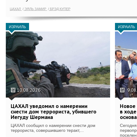
ЦАХАЛ
ЭЯЛЬ ЗАМИР
БРЭД КУПЕР
ИЗРАИЛЬ
ИЗРАИЛЬ
10.08.2026
9.08
ЦАХАЛ уведомил о намерении
Новое 
снести дом террориста, убившего
в ход
Иегуду Шермана
основа
ЦАХАЛ сообщил о намерении снести дом
Сегодня
террориста, совершившего теракт,...
первопр
поселени