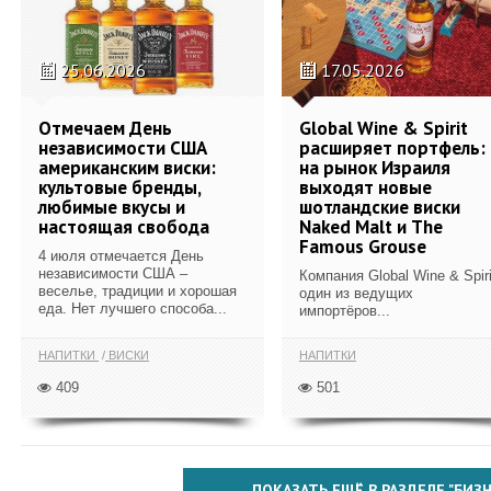
25.06.2026
17.05.2026
Отмечаем День
Global Wine & Spirit
независимости США
расширяет портфель:
американским виски:
на рынок Израиля
культовые бренды,
выходят новые
любимые вкусы и
шотландские виски
настоящая свобода
Naked Malt и The
Famous Grouse
4 июля отмечается День
независимости США –
Компания Global Wine & Spiri
веселье, традиции и хорошая
один из ведущих
еда. Нет лучшего способа...
импортёров...
НАПИТКИ
ВИСКИ
НАПИТКИ
409
501
ПОКАЗАТЬ ЕЩЁ В РАЗДЕЛЕ "БИЗН