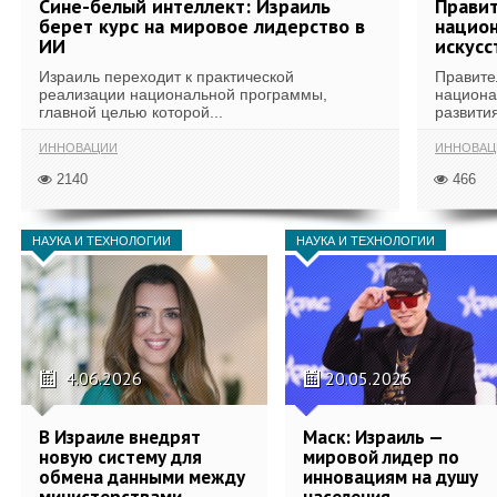
Сине-белый интеллект: Израиль
Правит
берет курс на мировое лидерство в
национ
ИИ
искусс
Израиль переходит к практической
Правите
реализации национальной программы,
национа
главной целью которой...
развития
ИННОВАЦИИ
ИННОВАЦ
2140
466
НАУКА И ТЕХНОЛОГИИ
НАУКА И ТЕХНОЛОГИИ
4.06.2026
20.05.2026
В Израиле внедрят
Маск: Израиль —
новую систему для
мировой лидер по
обмена данными между
инновациям на душу
министерствами
населения