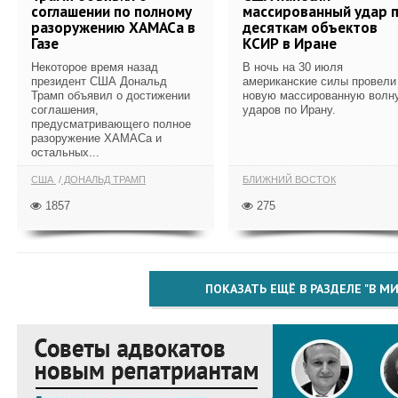
соглашении по полному
массированный удар 
разоружению ХАМАСа в
десяткам объектов
Газе
КСИР в Иране
Некоторое время назад
В ночь на 30 июля
президент США Дональд
американские силы провели
Трамп объявил о достижении
новую массированную волн
соглашения,
ударов по Ирану.
предусматривающего полное
разоружение ХАМАСа и
остальных...
США
ДОНАЛЬД ТРАМП
БЛИЖНИЙ ВОСТОК
1857
275
ПОКАЗАТЬ ЕЩЁ В РАЗДЕЛЕ "В МИ