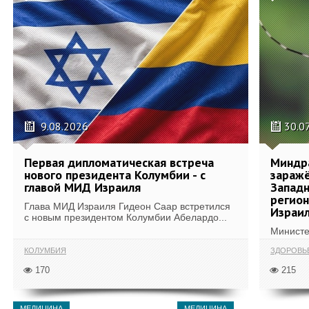
9.08.2026
30.0
Первая дипломатическая встреча
Миндр
нового президента Колумбии - с
зараж
главой МИД Израиля
Западн
регион
Глава МИД Израиля Гидеон Саар встретился
Израи
с новым президентом Колумбии Абелардо...
Министе
КОЛУМБИЯ
ЗДОРОВЬ
170
215
МЕДИЦИНА
МЕДИЦИНА