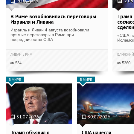
4.08.2026
2.08
В Риме возобновились переговоры
Трамп 
Израиля и Ливана
соглас
сделк
Израиль и Ливан 4 августа возобновили
прямые переговоры в Риме при
«США по
посредничестве США.
Исламск
ЛИВАН
РИМ
БЛИЖНИЙ
534
5360
В МИРЕ
В МИРЕ
31.07.2026
30.07.2026
Трамп объявил о
США нанесли