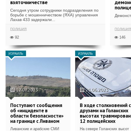
взяточничестве
демонс
полиц
Сегодня утром сотрудники подразделения по
борьбе с мошенничеством (ЯХА) управления
Демонст
Лахав 433 задержали...
ПОЛИЦИЯ
ПОЛИЦИЯ
92
146
ИЗРАИЛЬ
ИЗРАИЛЬ
12.07.2023
21.06.2023
Поступают сообщения
В ходе столкновений с
об «инциденте в
друзами на Голанских
области безопасности»
высотах травмирова
на границе с Ливаном
12 полицейских
Ливанские и арабские СМИ
На севере Голанских высот