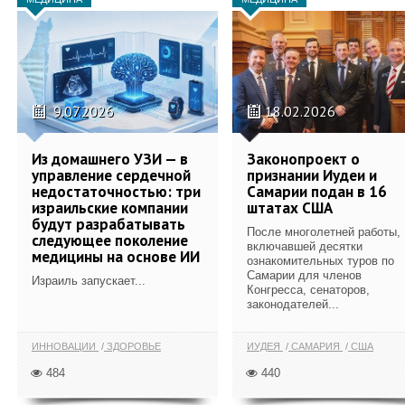
9.07.2026
18.02.2026
Из домашнего УЗИ — в
Законопроект о
управление сердечной
признании Иудеи и
недостаточностью: три
Самарии подан в 16
израильские компании
штатах США
будут разрабатывать
После многолетней работы,
следующее поколение
включавшей десятки
медицины на основе ИИ
ознакомительных туров по
Самарии для членов
Израиль запускает...
Конгресса, сенаторов,
законодателей...
ИННОВАЦИИ
ЗДОРОВЬЕ
ИУДЕЯ
САМАРИЯ
США
484
440