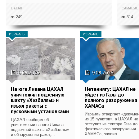
ЦАХАЛ
САМАРИЯ
249
314
ИЗРАИЛЬ
ИЗРАИЛЬ
9.08.2026
9.08.2026
На юге Ливана ЦАХАЛ
Нетаниягу: ЦАХАЛ не
уничтожил подземную
уйдет из Газы до
шахту «Хизбаллы» и
полного разоружения
изъял ракеты с
ХАМАСа
пусковыми установками
Израиль отвергает «докуме
из 15 пунктов», а ЦАХАЛ не
ЦАХАЛ сообщил об
отступит из сектора Газа до
уничтожении на юге Ливана
фактического разоружения
подземной шахты «Хизбаллы»
ХАМАСа, заявил...
и обнаружении ракет,...