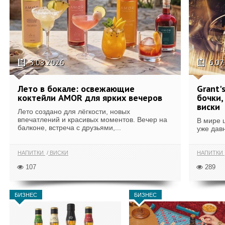
3.08.2026
6.07
Лето в бокале: освежающие
Grant'
коктейли AMOR для ярких вечеров
бочки,
виски
Лето создано для лёгкости, новых
впечатлений и красивых моментов. Вечер на
В мире 
балконе, встреча с друзьями,...
уже дав
НАПИТКИ
ВИСКИ
НАПИТКИ
107
289
БИЗНЕС
БИЗНЕС