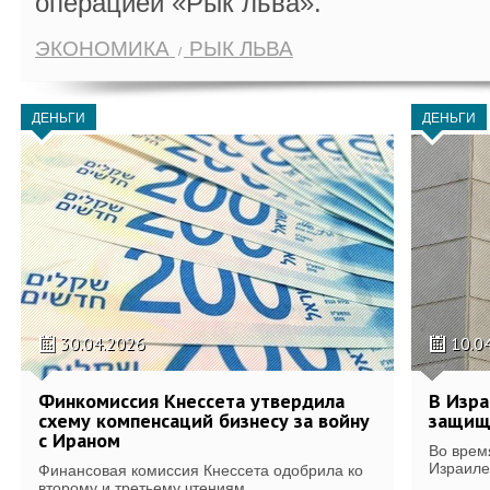
операцией «Рык льва».
ЭКОНОМИКА
РЫК ЛЬВА
ДЕНЬГИ
ДЕНЬГИ
30.04.2026
10.0
Финкомиссия Кнессета утвердила
В Изра
схему компенсаций бизнесу за войну
защищ
с Ираном
Во врем
Израиле
Финансовая комиссия Кнессета одобрила ко
второму и третьему чтениям...