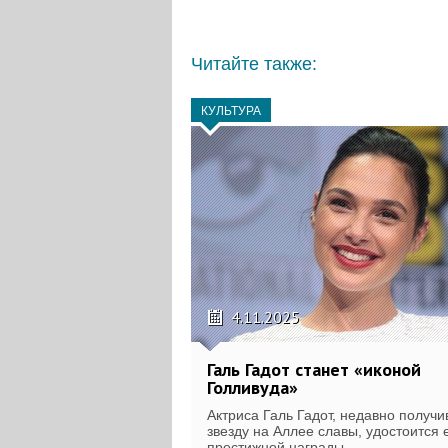
Читайте также:
КУЛЬТУРА
4.11.2025
Галь Гадот станет «иконой
Голливуда»
Актриса Галь Гадот, недавно получ
звезду на Аллее славы, удостоится
престижной награды.