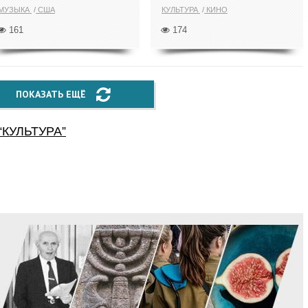
МУЗЫКА
США
КУЛЬТУРА
КИНО
161
174
ПОКАЗАТЬ ЕЩЁ
“
КУЛЬТУРА
”