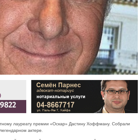
ратному лауреату премии «Оскар» Дастину Хоффману. Собрали
легендарном актере.