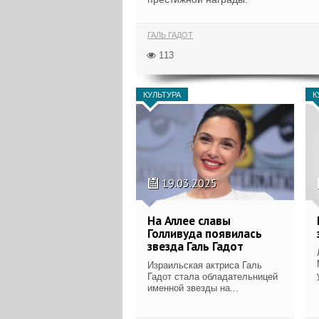
ГАЛЬ ГАДОТ
113
КУЛЬТУРА
К
19.03.2025
На Аллее славы
Голливуда появилась
звезда Галь Гадот
Израильская актриса Галь
Гадот стала обладательницей
именной звезды на...