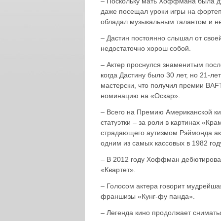
– Поскольку мать Хоффмана была дж
даже посещал уроки игры на фортепи
обладал музыкальным талантом и не
– Дастин постоянно слышал от своей
недостаточно хорош собой.
– Актер проснулся знаменитым посл
когда Дастину было 30 лет, но 21-л
мастерски, что получил премии BAF
номинацию на «Оскар».
– Всего на Премию Американской ки
статуэтки – за роли в картинах «Кр
страдающего аутизмом Рэймонда акте
одним из самых кассовых в 1982 год
– В 2012 году Хоффман дебютирова
«Квартет».
– Голосом актера говорит мудрейш
франшизы «Кунг-фу панда».
– Легенда кино продолжает сниматьс