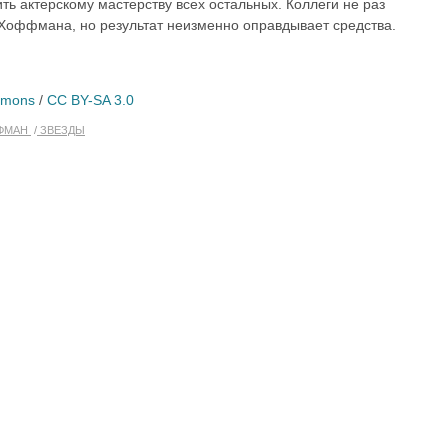
ть актерскому мастерству всех остальных. Коллеги не раз
Хоффмана, но результат неизменно оправдывает средства.
mmons
/
CC BY-SA 3.0
ФМАН
ЗВЕЗДЫ