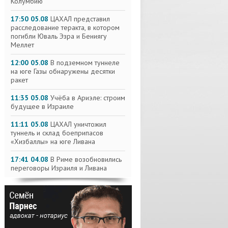
Колумбию
17:50 05.08
ЦАХАЛ представил
расследование теракта, в котором
погибли Юваль Эзра и Бениягу
Меллет
12:00 05.08
В подземном туннеле
на юге Газы обнаружены десятки
ракет
11:35 05.08
Учёба в Ариэле: строим
будущее в Израиле
11:11 05.08
ЦАХАЛ уничтожил
туннель и склад боеприпасов
«Хизбаллы» на юге Ливана
17:41 04.08
В Риме возобновились
переговоры Израиля и Ливана