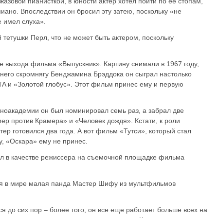
азовой пианисткой, в юности актер хотел пойти по ее стопам,
ано. Впоследствии он бросил эту затею, поскольку «не
 имел слуха».
 тетушки Перл, что не может быть актером, поскольку
е выхода фильма «Выпускник». Картину снимали в 1967 году,
етнего скромнягу Бенджамина Брэддока он сыграл настолько
TA и «Золотой глобус». Этот фильм принес ему и первую
ноакадемии он был номинировал семь раз, а забрал две
амер против Крамера» и «Человек дождя». Кстати, к роли
р готовился два года. А вот фильм «Тутси», который стал
у, «Оскара» ему не принес.
л в качестве режиссера на съемочной площадке фильма
ая в мире малая панда Мастер Шифу из мультфильмов
я до сих пор – более того, он все еще работает больше всех на