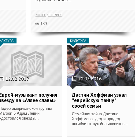
КИНО
FORBES
189
УЛЬТУРА
КУЛЬТУРА
12.02.2017
10.03.2016
Еврей-музыкант получил
Дастин Хоффман узнал
звезду на «Аллее славы»
"еврейскую тайну"
своей семьи
Лидер американской группы
Maroon 5 Адам Левин
Семейная тайна Дастина
удостоился звезды...
Хоффмана: дед и прадед
погибли от рук большевиков...