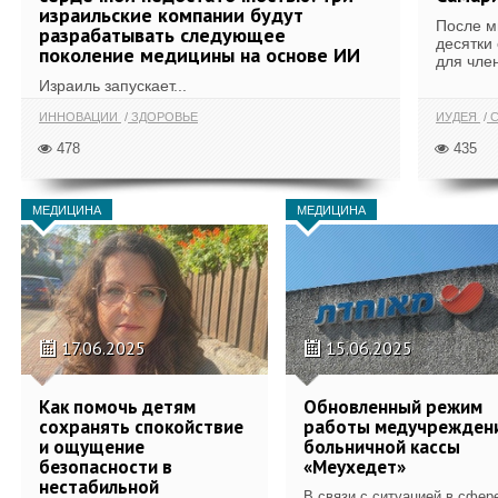
израильские компании будут
После м
разрабатывать следующее
десятки
поколение медицины на основе ИИ
для член
Израиль запускает...
ИННОВАЦИИ
ЗДОРОВЬЕ
ИУДЕЯ
С
478
435
МЕДИЦИНА
МЕДИЦИНА
17.06.2025
15.06.2025
Как помочь детям
Обновленный режим
сохранять спокойствие
работы медучрежден
и ощущение
больничной кассы
безопасности в
«Меухедет»
нестабильной
В связи с ситуацией в сфер