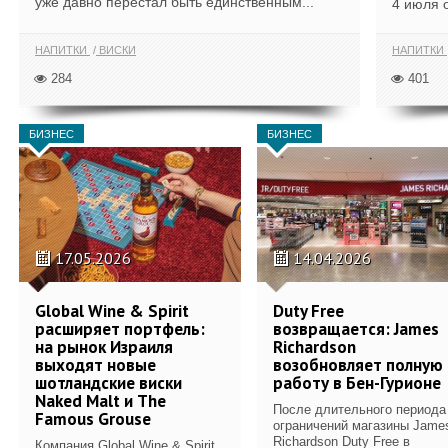
уже давно перестал быть единственным...
4 июля 
НАПИТКИ
ВИСКИ
НАПИТКИ
284
401
БИЗНЕС
БИЗНЕС
17.05.2026
14.04.2026
Global Wine & Spirit
Duty Free
расширяет портфель:
возвращается: James
на рынок Израиля
Richardson
выходят новые
возобновляет полную
шотландские виски
работу в Бен-Гурионе
Naked Malt и The
После длительного периода
Famous Grouse
ограничений магазины Jame
Richardson Duty Free в
Компания Global Wine & Spirit,