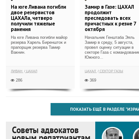
На юге Ливана погибли
Замир в Газе: ЦАХАЛ
двое резервистов
продолжит
ЦАХАЛа, четверо
преследовать всех
получили тяжелые
причастных к резне 7
ранения
октября
На юге Ливана погибли майор
Начальник Генштаба Эяль
резерва Харель Биреншток и
Замир в среду, 5 августа,
прапорщик резерва Тамир
провел оценку ситуации в
Вакнин.
секторе Газа с командовани
Южного...
ЛИВАН
ЦАХАЛ
ЦАХАЛ
СЕКТОР ГАЗЫ
286
369
ПОКАЗАТЬ ЕЩЁ В РАЗДЕЛЕ "ИЗРА