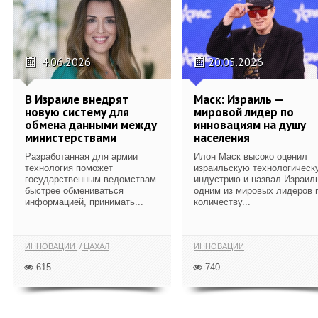
4.06.2026
20.05.2026
В Израиле внедрят
Маск: Израиль —
новую систему для
мировой лидер по
обмена данными между
инновациям на душу
министерствами
населения
Разработанная для армии
Илон Маск высоко оценил
технология поможет
израильскую технологическ
государственным ведомствам
индустрию и назвал Израил
быстрее обмениваться
одним из мировых лидеров 
информацией, принимать...
количеству...
ИННОВАЦИИ
ЦАХАЛ
ИННОВАЦИИ
615
740