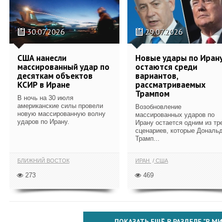
30.07.2026
29.07.2026
США нанесли
Новые удары по Иран
массированный удар по
остаются среди
десяткам объектов
вариантов,
КСИР в Иране
рассматриваемых
Трампом
В ночь на 30 июля
американские силы провели
Возобновление
новую массированную волну
массированных ударов по
ударов по Ирану.
Ирану остается одним из тр
сценариев, которые Дональ
Трамп...
БЛИЖНИЙ ВОСТОК
ИРАН
США
273
469
ПОКАЗАТЬ ЕЩЁ В РАЗДЕЛЕ "В МИ