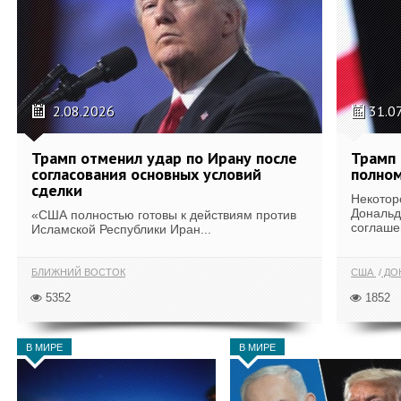
2.08.2026
31.0
Трамп отменил удар по Ирану после
Трамп 
согласования основных условий
полном
сделки
Некотор
Дональд
«США полностью готовы к действиям против
соглаше
Исламской Республики Иран...
БЛИЖНИЙ ВОСТОК
США
ДОН
5352
1852
В МИРЕ
В МИРЕ