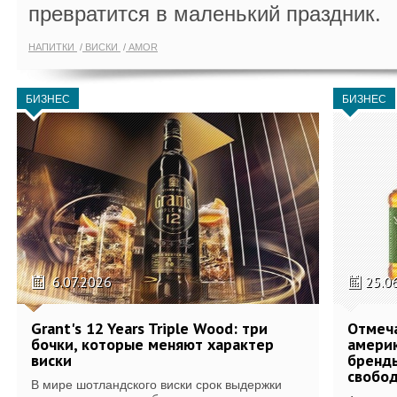
превратится в маленький праздник.
НАПИТКИ
ВИСКИ
AMOR
БИЗНЕС
БИЗНЕС
6.07.2026
25.0
Grant's 12 Years Triple Wood: три
Отмеч
бочки, которые меняют характер
америк
виски
бренды
свобо
В мире шотландского виски срок выдержки