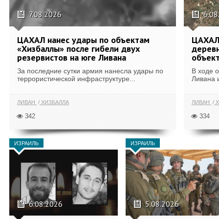
7.08.2026
6.08
ЦАХАЛ нанес удары по объектам
ЦАХАЛ:
«Хизбаллы» после гибели двух
деревн
резервистов на юге Ливана
объек
За последние сутки армия нанесла удары по
В ходе 
террористической инфраструктуре...
Ливана 
ЛИВАН
ХИЗБАЛЛА
ЛИВАН
Х
342
334
ИЗРАИЛЬ
ИЗРАИЛЬ
6.08.2026
5.08.2026