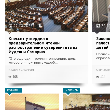
22.10.2025
22.1
Кнессет утвердил в
Законо
предварительном чтении
палест
распространение суверенитета на
детей 
Иудею и Самарию
Согласн
образова
"Это еще один троллинг оппозиции, цель
которого – причинить ущерб...
ИУДЕЯ
САМАРИЯ
ОБРАЗОВ
108
114
ИЗРАИЛЬ
ИЗРАИЛЬ