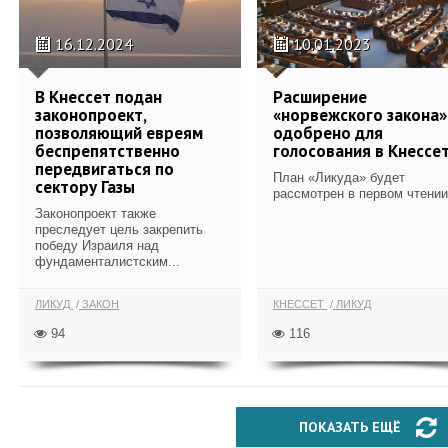
16.12.2024
10.01.2023
В Кнессет подан
Расширение
законопроект,
«норвежского закона»
позволяющий евреям
одобрено для
беспрепятственно
голосования в Кнессе
передвигаться по
План «Ликуда» будет
сектору Газы
рассмотрен в первом чтении
Законопроект также
преследует цель закрепить
победу Израиля над
фундаменталистским...
ЛИКУД
ЗАКОН
КНЕССЕТ
ЛИКУД
94
116
ПОКАЗАТЬ ЕЩЁ