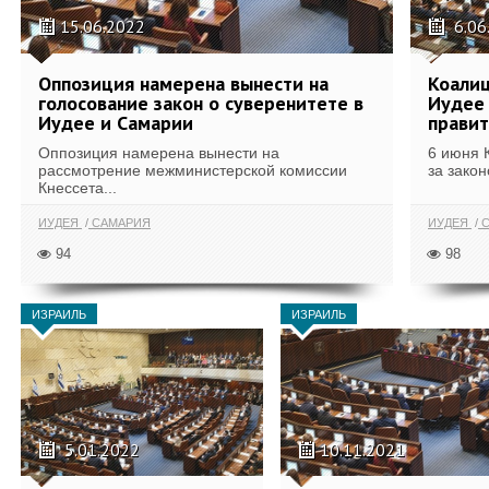
15.06.2022
6.06
Оппозиция намерена вынести на
Коалиц
голосование закон о суверенитете в
Иудее 
Иудее и Самарии
правит
Оппозиция намерена вынести на
6 июня 
рассмотрение межминистерской комиссии
за закон
Кнессета...
ИУДЕЯ
САМАРИЯ
ИУДЕЯ
С
94
98
ИЗРАИЛЬ
ИЗРАИЛЬ
5.01.2022
10.11.2021