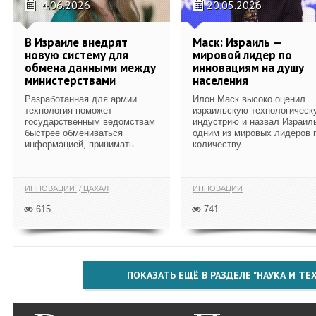
4.06.2026
20.05.2026
В Израиле внедрят
Маск: Израиль —
новую систему для
мировой лидер по
обмена данными между
инновациям на душу
министерствами
населения
Разработанная для армии
Илон Маск высоко оценил
технология поможет
израильскую технологическ
государственным ведомствам
индустрию и назвал Израил
быстрее обмениваться
одним из мировых лидеров 
информацией, принимать...
количеству...
ИННОВАЦИИ
ЦАХАЛ
ИННОВАЦИИ
615
741
ПОКАЗАТЬ ЕЩЁ В РАЗДЕЛЕ "НАУКА И Т