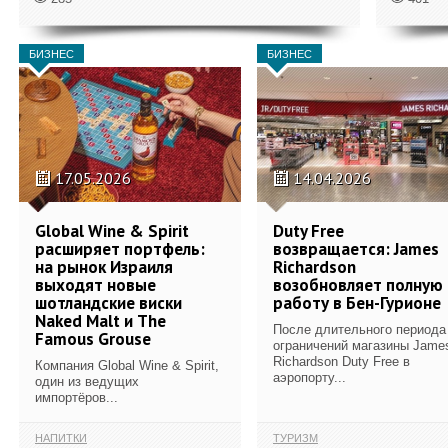
БИЗНЕС
БИЗНЕС
17.05.2026
14.04.2026
Global Wine & Spirit
Duty Free
расширяет портфель:
возвращается: James
на рынок Израиля
Richardson
выходят новые
возобновляет полную
шотландские виски
работу в Бен-Гурионе
Naked Malt и The
После длительного периода
Famous Grouse
ограничений магазины Jame
Richardson Duty Free в
Компания Global Wine & Spirit,
аэропорту...
один из ведущих
импортёров...
НАПИТКИ
ТУРИЗМ