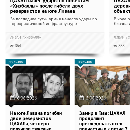
ЦАХАЛ нанес удары по объектам
ЦАХАЛ:
«Хизбаллы» после гибели двух
деревн
резервистов на юге Ливана
объек
За последние сутки армия нанесла удары по
В ходе 
террористической инфраструктуре...
Ливана 
ЛИВАН
ХИЗБАЛЛА
ЛИВАН
Х
354
338
ИЗРАИЛЬ
ИЗРАИЛЬ
6.08.2026
5.08.2026
На юге Ливана погибли
Замир в Газе: ЦАХАЛ
двое резервистов
продолжит
ЦАХАЛа, четверо
преследовать всех
получили тяжелые
причастных к резне 7