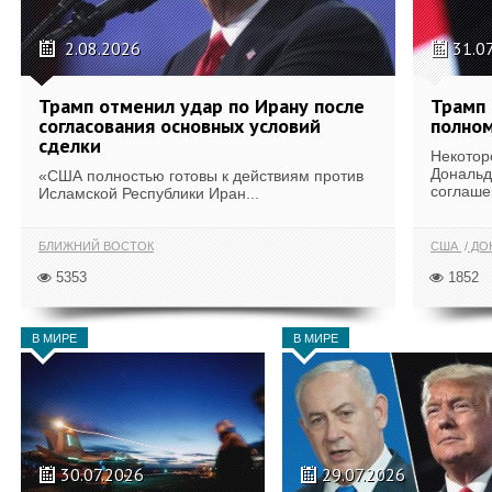
2.08.2026
31.0
Трамп отменил удар по Ирану после
Трамп 
согласования основных условий
полном
сделки
Некотор
Дональд
«США полностью готовы к действиям против
соглаше
Исламской Республики Иран...
БЛИЖНИЙ ВОСТОК
США
ДОН
5353
1852
В МИРЕ
В МИРЕ
30.07.2026
29.07.2026