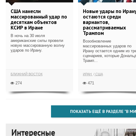
США нанесли
Новые удары по Иран
массированный удар по
остаются среди
десяткам объектов
вариантов,
КСИР в Иране
рассматриваемых
Трампом
В ночь на 30 июля
американские силы провели
Возобновление
новую массированную волну
массированных ударов по
ударов по Ирану.
Ирану остается одним из тр
сценариев, которые Дональ
Трамп...
БЛИЖНИЙ ВОСТОК
ИРАН
США
274
471
ПОКАЗАТЬ ЕЩЁ В РАЗДЕЛЕ "В МИ