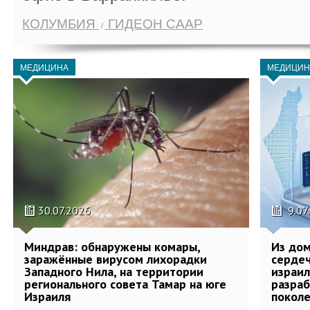
КОЛУМБИЯ
ГИДЕОН СААР
МЕДИЦИНА
МЕДИЦИН
30.07.2026
9.07
Миндрав: обнаружены комары,
Из дом
заражённые вирусом лихорадки
сердеч
Западного Нила, на территории
израил
регионального совета Тамар на юге
разра
Израиля
поколе