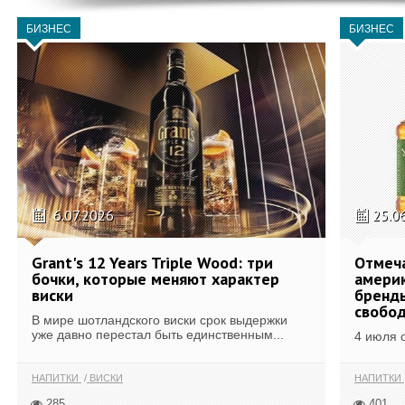
БИЗНЕС
БИЗНЕС
6.07.2026
25.0
Grant's 12 Years Triple Wood: три
Отмеч
бочки, которые меняют характер
америк
виски
бренды
свобо
В мире шотландского виски срок выдержки
уже давно перестал быть единственным...
4 июля 
НАПИТКИ
ВИСКИ
НАПИТКИ
285
401