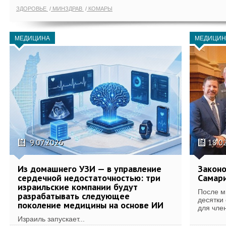
ЗДОРОВЬЕ
МИНЗДРАВ
КОМАРЫ
МЕДИЦИНА
МЕДИЦИН
9.07.2026
18.0
Из домашнего УЗИ — в управление
Законо
сердечной недостаточностью: три
Самари
израильские компании будут
После м
разрабатывать следующее
десятки
поколение медицины на основе ИИ
для член
Израиль запускает...