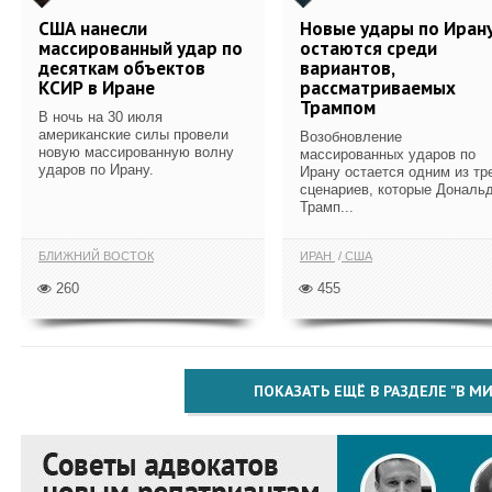
США нанесли
Новые удары по Иран
массированный удар по
остаются среди
десяткам объектов
вариантов,
КСИР в Иране
рассматриваемых
Трампом
В ночь на 30 июля
американские силы провели
Возобновление
новую массированную волну
массированных ударов по
ударов по Ирану.
Ирану остается одним из тр
сценариев, которые Дональ
Трамп...
БЛИЖНИЙ ВОСТОК
ИРАН
США
260
455
ПОКАЗАТЬ ЕЩЁ В РАЗДЕЛЕ "В МИ