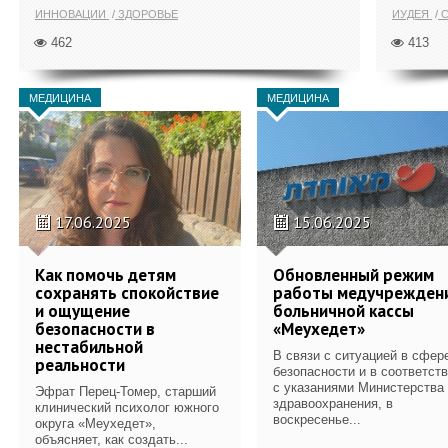
ИННОВАЦИИ
ЗДОРОВЬЕ
ИУДЕЯ
С
462
413
МЕДИЦИНА
МЕДИЦИНА
17.06.2025
15.06.2025
Как помочь детям
Обновленный режим
сохранять спокойствие
работы медучрежден
и ощущение
больничной кассы
безопасности в
«Меухедет»
нестабильной
В связи с ситуацией в сфер
реальности
безопасности и в соответст
с указаниями Министерства
Эфрат Перец-Томер, старший
здравоохранения, в
клинический психолог южного
воскресенье...
округа «Меухедет»,
объясняет, как создать...