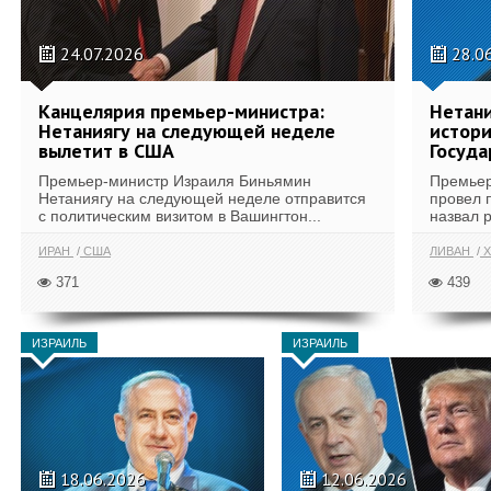
24.07.2026
28.0
Канцелярия премьер-министра:
Нетани
Нетаниягу на следующей неделе
истори
вылетит в США
Госуда
Премьер-министр Израиля Биньямин
Премьер
Нетаниягу на следующей неделе отправится
провел 
с политическим визитом в Вашингтон...
назвал 
ИРАН
США
ЛИВАН
Х
371
439
ИЗРАИЛЬ
ИЗРАИЛЬ
18.06.2026
12.06.2026