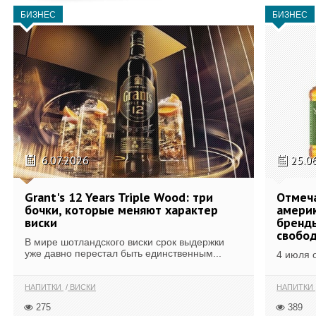
БИЗНЕС
БИЗНЕС
6.07.2026
25.0
Grant's 12 Years Triple Wood: три
Отмеч
бочки, которые меняют характер
америк
виски
бренды
свобо
В мире шотландского виски срок выдержки
уже давно перестал быть единственным...
4 июля 
НАПИТКИ
ВИСКИ
НАПИТКИ
275
389