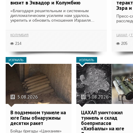
визит в Эквадор и Колумбию
теракт
Эзра и
«Благодаря решительным и системным
дипломатическим усилиям нам удалось
Пресс-с
укрепить и обновить отношения Израиля...
расслед
КОЛУМБИЯ
ЦАХАЛ
Т
214
205
ИЗРАИЛЬ
ИЗРАИЛЬ
5.08.2026
5.08.2026
В подземном туннеле на
ЦАХАЛ уничтожил
юге Газы обнаружены
туннель и склад
десятки ракет
боеприпасов
«Хизбаллы» на юге
Бойцы бригады «Цанханим»