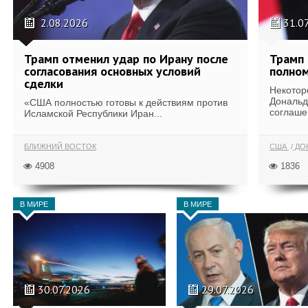
2.08.2026
31.0
Трамп отменил удар по Ирану после
Трамп 
согласования основных условий
полном
сделки
Некотор
Дональд
«США полностью готовы к действиям против
соглаше
Исламской Республики Иран...
БЛИЖНИЙ ВОСТОК
США
ДОН
4908
1836
В МИРЕ
В МИРЕ
30.07.2026
29.07.2026