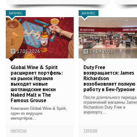
БИЗНЕС
БИЗНЕС
17.05.2026
14.04.2026
Global Wine & Spirit
Duty Free
расширяет портфель:
возвращается: James
на рынок Израиля
Richardson
выходят новые
возобновляет полную
шотландские виски
работу в Бен-Гурионе
Naked Malt и The
После длительного периода
Famous Grouse
ограничений магазины Jame
Richardson Duty Free в
Компания Global Wine & Spirit,
аэропорту...
один из ведущих
импортёров...
НАПИТКИ
ТУРИЗМ