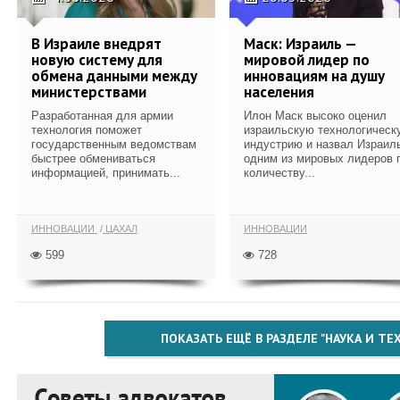
В Израиле внедрят
Маск: Израиль —
новую систему для
мировой лидер по
обмена данными между
инновациям на душу
министерствами
населения
Разработанная для армии
Илон Маск высоко оценил
технология поможет
израильскую технологическ
государственным ведомствам
индустрию и назвал Израил
быстрее обмениваться
одним из мировых лидеров 
информацией, принимать...
количеству...
ИННОВАЦИИ
ЦАХАЛ
ИННОВАЦИИ
599
728
ПОКАЗАТЬ ЕЩЁ В РАЗДЕЛЕ "НАУКА И Т