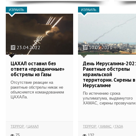
ИЗРАИЛЬ
ИЗРАИЛЬ
23.04.2022
10.05.2021
ЦАХАЛ оставил без
День Иерусалима-202
ответа «праздничные»
Ракетные обстрелы
обстрелы из Газы
израильской
территории. Сирены в
Отсутствие реакции на
Иерусалиме
ракетные обстрелы никак не
объясняется командованием
По истечению срока
ЦАХАЛа.
ультиматума, выдвинутого
ХАМАС, сирены прозвучали.
ТЕРРОР
ЦАХАЛ
ТЕРРОР
ХАМАС
ГАЗА
75
132