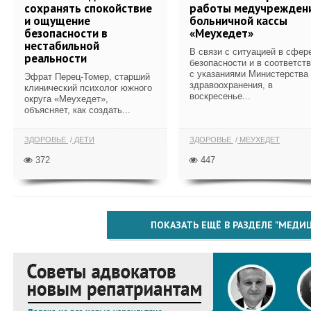
сохранять спокойствие
работы медучрежден
и ощущение
больничной кассы
безопасности в
«Меухедет»
нестабильной
В связи с ситуацией в сфер
реальности
безопасности и в соответст
с указаниями Министерства
Эфрат Перец-Томер, старший
здравоохранения, в
клинический психолог южного
воскресенье...
округа «Меухедет»,
объясняет, как создать...
ЗДОРОВЬЕ
ДЕТИ
ЗДОРОВЬЕ
МЕУХЕДЕТ
372
447
ПОКАЗАТЬ ЕЩЁ В РАЗДЕЛЕ "МЕДИ