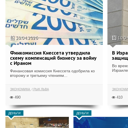
30.04.2026
10.0
Финкомиссия Кнессета утвердила
В Изра
схему компенсаций бизнесу за войну
защищ
с Ираном
Во врем
Израиле
Финансовая комиссия Кнессета одобрила ко
второму и третьему чтениям...
ЭКОНОМИКА
РЫК ЛЬВА
ЭКОНОМИ
490
410
ДЕНЬГИ
ДЕНЬГИ