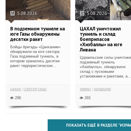
5.08.2026
5.08.2026
В подземном туннеле на
ЦАХАЛ уничтожил
юге Газы обнаружены
туннель и склад
десятки ракет
боеприпасов
«Хизбаллы» на юге
Бойцы бригады «Цанханим»
Ливана
обнаружили на юге сектора
Газа подземный туннель, в
Цзраильские силы уничтож
котором хранились десятки
подземный туннель
ракет террористических...
«Хизбаллы», обнаружили
склад с пусковыми
установками и ракетами, а...
ЦАХАЛ
СЕКТОР ГАЗЫ
ЛИВАН
ХИЗБАЛЛА
296
265
ПОКАЗАТЬ ЕЩЁ В РАЗДЕЛЕ "ИЗРА