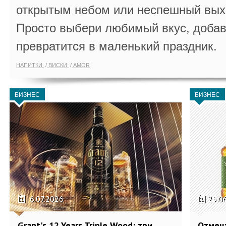
открытым небом или неспешный выхо
Просто выбери любимый вкус, добав
превратится в маленький праздник.
НАПИТКИ
ВИСКИ
AMOR
БИЗНЕС
БИЗНЕС
6.07.2026
25.0
Grant's 12 Years Triple Wood: три
Отмеч