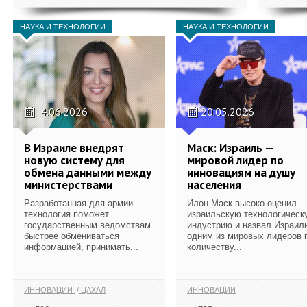
НАУКА И ТЕХНОЛОГИИ
НАУКА И ТЕХНОЛОГИИ
4.06.2026
20.05.2026
В Израиле внедрят
Маск: Израиль —
новую систему для
мировой лидер по
обмена данными между
инновациям на душу
министерствами
населения
Разработанная для армии
Илон Маск высоко оценил
технология поможет
израильскую технологическ
государственным ведомствам
индустрию и назвал Израил
быстрее обмениваться
одним из мировых лидеров 
информацией, принимать...
количеству...
ИННОВАЦИИ
ЦАХАЛ
ИННОВАЦИИ