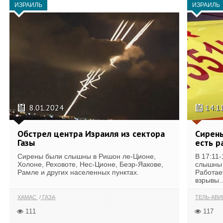
ИЗРАИЛЬ
ИЗРАИЛЬ
8.01.2024
14.1
Обстрел центра Израиля из сектора
Сирены
Газы
есть р
Сирены были слышны в Ришон ле-Ционе,
В 17:11
Холоне, Реховоте, Нес-Ционе, Беэр-Яакове,
слышны 
Рамле и других населенных пунктах.
Работае
взрывы..
ХАМАС
ГАЗА
ТЕЛЬ-АВ
111
117