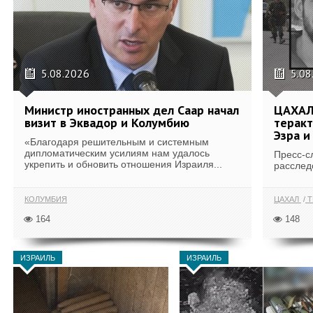
5.08.2026
5.08
Министр иностранных дел Саар начал
ЦАХАЛ
визит в Эквадор и Колумбию
теракт
Эзра и
«Благодаря решительным и системным
дипломатическим усилиям нам удалось
Пресс-с
укрепить и обновить отношения Израиля...
расслед
КОЛУМБИЯ
ЦАХАЛ
Т
164
148
ИЗРАИЛЬ
ИЗРАИЛЬ