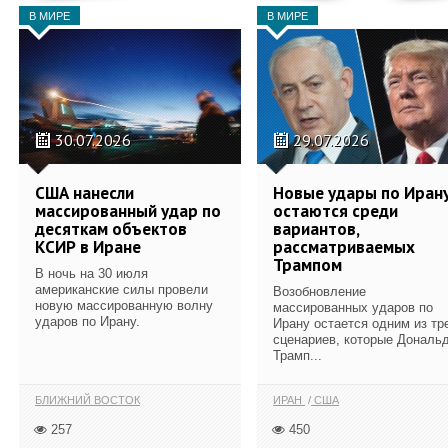
В МИРЕ
В МИРЕ
30.07.2026
29.07.2026
США нанесли
Новые удары по Иран
массированный удар по
остаются среди
десяткам объектов
вариантов,
КСИР в Иране
рассматриваемых
Трампом
В ночь на 30 июля
американские силы провели
Возобновление
новую массированную волну
массированных ударов по
ударов по Ирану.
Ирану остается одним из тр
сценариев, которые Дональ
Трамп...
БЛИЖНИЙ ВОСТОК
ИРАН
США
257
450