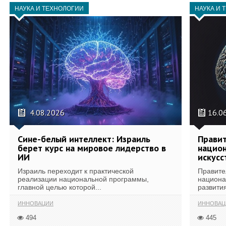
НАУКА И ТЕХНОЛОГИИ
НАУКА И 
4.08.2026
16.0
Сине-белый интеллект: Израиль
Правит
берет курс на мировое лидерство в
национ
ИИ
искусс
Израиль переходит к практической
Правите
реализации национальной программы,
национа
главной целью которой...
развития
ИННОВАЦИИ
ИННОВАЦ
494
445