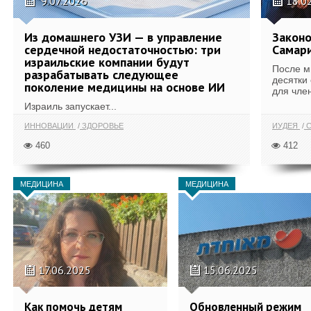
9.07.2026
18.0
Из домашнего УЗИ — в управление
Законо
сердечной недостаточностью: три
Самари
израильские компании будут
После м
разрабатывать следующее
десятки
поколение медицины на основе ИИ
для член
Израиль запускает...
ИННОВАЦИИ
ЗДОРОВЬЕ
ИУДЕЯ
С
460
412
МЕДИЦИНА
МЕДИЦИНА
17.06.2025
15.06.2025
Как помочь детям
Обновленный режим