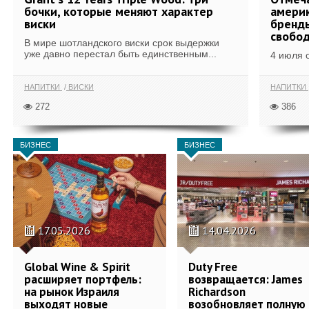
бочки, которые меняют характер
америк
виски
бренды
свобо
В мире шотландского виски срок выдержки
уже давно перестал быть единственным...
4 июля 
НАПИТКИ
ВИСКИ
НАПИТКИ
272
386
БИЗНЕС
БИЗНЕС
17.05.2026
14.04.2026
Global Wine & Spirit
Duty Free
расширяет портфель:
возвращается: James
на рынок Израиля
Richardson
выходят новые
возобновляет полную