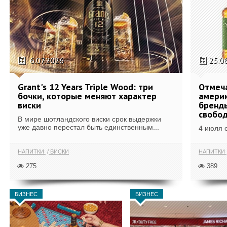
6.07.2026
25.0
Grant's 12 Years Triple Wood: три
Отмеч
бочки, которые меняют характер
америк
виски
бренды
свобо
В мире шотландского виски срок выдержки
уже давно перестал быть единственным...
4 июля 
НАПИТКИ
ВИСКИ
НАПИТКИ
275
389
БИЗНЕС
БИЗНЕС