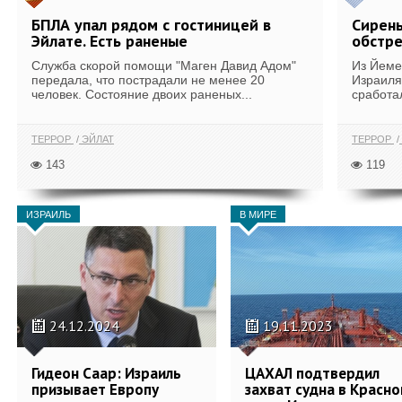
БПЛА упал рядом с гостиницей в
Сирены
Эйлате. Есть раненые
обстре
Служба скорой помощи "Маген Давид Адом"
Из Йеме
передала, что пострадали не менее 20
Израиля
человек. Состояние двоих раненых...
сработа
ТЕРРОР
ЭЙЛАТ
ТЕРРОР
143
119
ИЗРАИЛЬ
В МИРЕ
24.12.2024
19.11.2023
Гидеон Саар: Израиль
ЦАХАЛ подтвердил
призывает Европу
захват судна в Красн