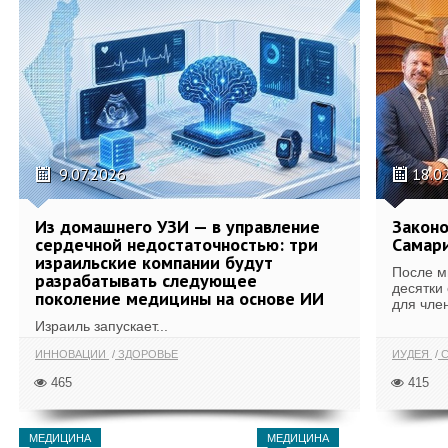
9.07.2026
18.0
Из домашнего УЗИ — в управление
Законо
сердечной недостаточностью: три
Самари
израильские компании будут
После м
разрабатывать следующее
десятки
поколение медицины на основе ИИ
для член
Израиль запускает...
ИННОВАЦИИ
ЗДОРОВЬЕ
ИУДЕЯ
С
465
415
МЕДИЦИНА
МЕДИЦИНА