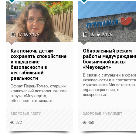
17.06.2025
15.06.2025
Как помочь детям
Обновленный режим
сохранять спокойствие
работы медучрежден
и ощущение
больничной кассы
безопасности в
«Меухедет»
нестабильной
В связи с ситуацией в сфер
реальности
безопасности и в соответст
с указаниями Министерства
Эфрат Перец-Томер, старший
здравоохранения, в
клинический психолог южного
воскресенье...
округа «Меухедет»,
объясняет, как создать...
ЗДОРОВЬЕ
ДЕТИ
ЗДОРОВЬЕ
МЕУХЕДЕТ
372
450