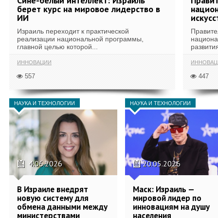
Сине-белый интеллект: Израиль
Правит
берет курс на мировое лидерство в
национ
ИИ
искусс
Израиль переходит к практической
Правите
реализации национальной программы,
национа
главной целью которой...
развития
ИННОВАЦИИ
ИННОВАЦ
557
447
НАУКА И ТЕХНОЛОГИИ
НАУКА И ТЕХНОЛОГИИ
4.06.2026
20.05.2026
В Израиле внедрят
Маск: Израиль —
новую систему для
мировой лидер по
обмена данными между
инновациям на душу
министерствами
населения