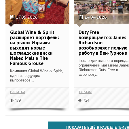
17.05.2026
14.04.2026
Global Wine & Spirit
Duty Free
расширяет портфель:
возвращается: James
на рынок Израиля
Richardson
выходят новые
возобновляет полную
шотландские виски
работу в Бен-Гурионе
Naked Malt и The
После длительного периода
Famous Grouse
ограничений магазины Jame
Richardson Duty Free в
Компания Global Wine & Spirit,
аэропорту...
один из ведущих
импортёров...
НАПИТКИ
ТУРИЗМ
479
724
ПОКАЗАТЬ ЕЩЁ В РАЗДЕЛЕ "БИЗН