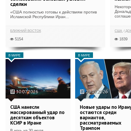
сделки
Некотор
Дональд
«США полностью готовы к действиям против
соглаше
Исламской Республики Иран...
БЛИЖНИЙ ВОСТОК
США
ДОН
5154
1839
В МИРЕ
В МИРЕ
30.07.2026
29.07.2026
США нанесли
Новые удары по Иран
массированный удар по
остаются среди
десяткам объектов
вариантов,
КСИР в Иране
рассматриваемых
Трампом
В ночь на 30 июля