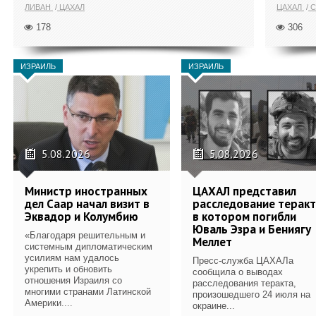
ЛИВАН
ЦАХАЛ
ЦАХАЛ
С
178
306
ИЗРАИЛЬ
ИЗРАИЛЬ
5.08.2026
5.08.2026
Министр иностранных
ЦАХАЛ представил
дел Саар начал визит в
расследование теракт
Эквадор и Колумбию
в котором погибли
Юваль Эзра и Бениягу
«Благодаря решительным и
Меллет
системным дипломатическим
усилиям нам удалось
Пресс-служба ЦАХАЛа
укрепить и обновить
сообщила о выводах
отношения Израиля со
расследования теракта,
многими странами Латинской
произошедшего 24 июля на
Америки....
окраине...