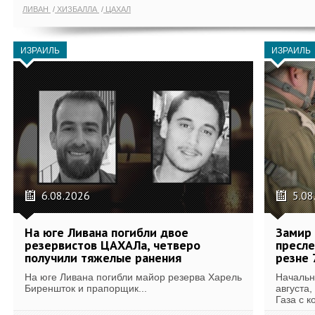
ЛИВАН
ХИЗБАЛЛА
ЦАХАЛ
ИЗРАИЛЬ
ИЗРАИЛЬ
6.08.2026
5.08
На юге Ливана погибли двое
Замир 
резервистов ЦАХАЛа, четверо
пресле
получили тяжелые ранения
резне 
На юге Ливана погибли майор резерва Харель
Начальн
Биреншток и прапорщик...
августа,
Газа с к