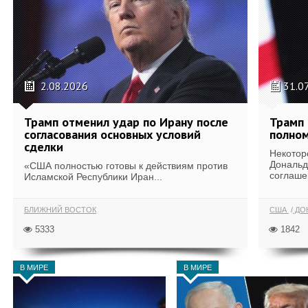
2.08.2026
31.0
Трамп отменил удар по Ирану после
Трамп 
согласования основных условий
полном
сделки
Некотор
Дональд
«США полностью готовы к действиям против
соглаше
Исламской Республики Иран...
БЛИЖНИЙ ВОСТОК
США
ДОН
5333
1842
В МИРЕ
В МИРЕ