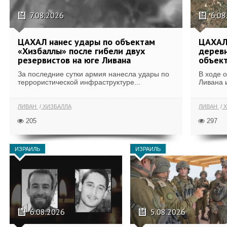
7.08.2026
6.08
ЦАХАЛ нанес удары по объектам
ЦАХАЛ:
«Хизбаллы» после гибели двух
деревн
резервистов на юге Ливана
объек
За последние сутки армия нанесла удары по
В ходе 
террористической инфраструктуре...
Ливана 
ЛИВАН
ХИЗБАЛЛА
ЛИВАН
Х
205
297
ИЗРАИЛЬ
ИЗРАИЛЬ
6.08.2026
5.08.2026