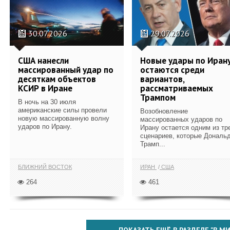
30.07.2026
29.07.2026
США нанесли
Новые удары по Иран
массированный удар по
остаются среди
десяткам объектов
вариантов,
КСИР в Иране
рассматриваемых
Трампом
В ночь на 30 июля
американские силы провели
Возобновление
новую массированную волну
массированных ударов по
ударов по Ирану.
Ирану остается одним из тр
сценариев, которые Дональ
Трамп...
БЛИЖНИЙ ВОСТОК
ИРАН
США
264
461