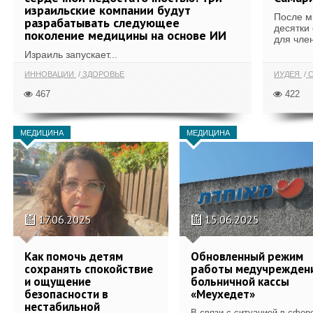
израильские компании будут
После м
разрабатывать следующее
десятки
поколение медицины на основе ИИ
для член
Израиль запускает...
ИННОВАЦИИ
ЗДОРОВЬЕ
ИУДЕЯ
С
467
422
МЕДИЦИНА
МЕДИЦИНА
17.06.2025
15.06.2025
Как помочь детям
Обновленный режим
сохранять спокойствие
работы медучрежден
и ощущение
больничной кассы
безопасности в
«Меухедет»
нестабильной
В связи с ситуацией в сфер