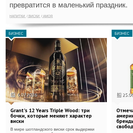
превратится в маленький праздник.
НАПИТКИ
ВИСКИ
AMOR
БИЗНЕС
БИЗНЕС
6.07.2026
25.0
Grant's 12 Years Triple Wood: три
Отмеч
бочки, которые меняют характер
америк
виски
бренды
свобо
В мире шотландского виски срок выдержки