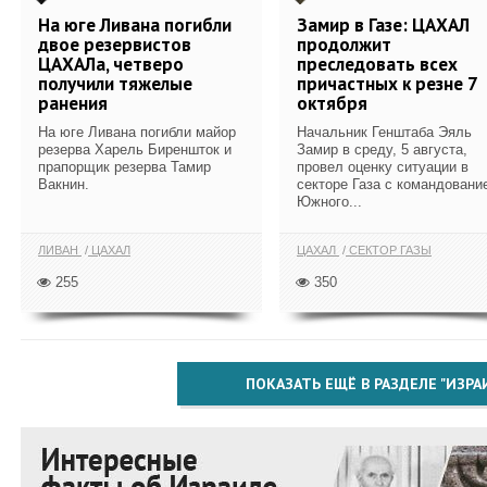
На юге Ливана погибли
Замир в Газе: ЦАХАЛ
двое резервистов
продолжит
ЦАХАЛа, четверо
преследовать всех
получили тяжелые
причастных к резне 7
ранения
октября
На юге Ливана погибли майор
Начальник Генштаба Эяль
резерва Харель Биреншток и
Замир в среду, 5 августа,
прапорщик резерва Тамир
провел оценку ситуации в
Вакнин.
секторе Газа с командовани
Южного...
ЛИВАН
ЦАХАЛ
ЦАХАЛ
СЕКТОР ГАЗЫ
255
350
ПОКАЗАТЬ ЕЩЁ В РАЗДЕЛЕ "ИЗРА