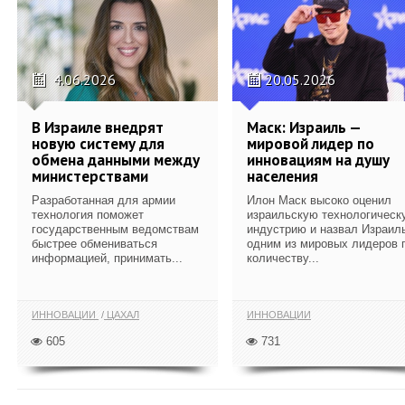
4.06.2026
20.05.2026
В Израиле внедрят
Маск: Израиль —
новую систему для
мировой лидер по
обмена данными между
инновациям на душу
министерствами
населения
Разработанная для армии
Илон Маск высоко оценил
технология поможет
израильскую технологическ
государственным ведомствам
индустрию и назвал Израил
быстрее обмениваться
одним из мировых лидеров 
информацией, принимать...
количеству...
ИННОВАЦИИ
ЦАХАЛ
ИННОВАЦИИ
605
731