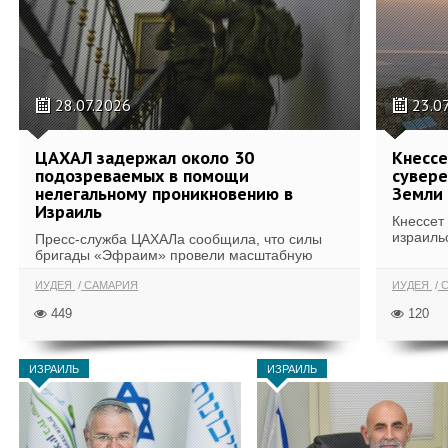
28.07.2026
23.0
ЦАХАЛ задержал около 30
Кнессе
подозреваемых в помощи
сувере
нелегальному проникновению в
Земли
Израиль
Кнессет
израильс
Пресс-служба ЦАХАЛа сообщила, что силы
бригады «Эфраим» провели масштабную
операцию в населенных пунктах...
ИУДЕЯ
САМАРИЯ
ИУДЕЯ
С
449
120
ИЗРАИЛЬ
ИЗРАИЛЬ