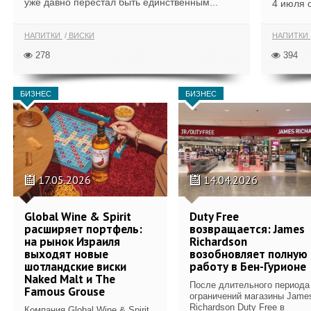
уже давно перестал быть единственным...
4 июля 
НАПИТКИ
ВИСКИ
НАПИТКИ
278
394
БИЗНЕС
БИЗНЕС
17.05.2026
14.04.2026
Global Wine & Spirit
Duty Free
расширяет портфель:
возвращается: James
на рынок Израиля
Richardson
выходят новые
возобновляет полную
шотландские виски
работу в Бен-Гурионе
Naked Malt и The
После длительного периода
Famous Grouse
ограничений магазины Jame
Richardson Duty Free в
Компания Global Wine & Spirit,