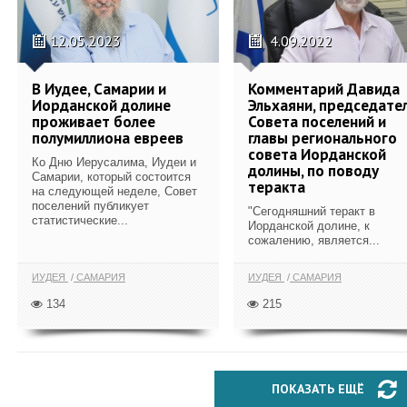
12.05.2023
4.09.2022
В Иудее, Самарии и
Комментарий Давида
Иорданской долине
Эльхаяни, председате
проживает более
Совета поселений и
полумиллиона евреев
главы регионального
совета Иорданской
Ко Дню Иерусалима, Иудеи и
долины, по поводу
Самарии, который состоится
теракта
на следующей неделе, Совет
поселений публикует
"Сегодняшний теракт в
статистические...
Иорданской долине, к
сожалению, является...
ИУДЕЯ
САМАРИЯ
ИУДЕЯ
САМАРИЯ
134
215
ПОКАЗАТЬ ЕЩЁ