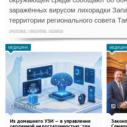
заражённых вирусом лихорадки Запа
территории регионального совета Та
ЗДОРОВЬЕ
МИНЗДРАВ
КОМАРЫ
МЕДИЦИНА
МЕДИЦИН
9.07.2026
18.0
Из домашнего УЗИ — в управление
Законо
сердечной недостаточностью: три
Самари