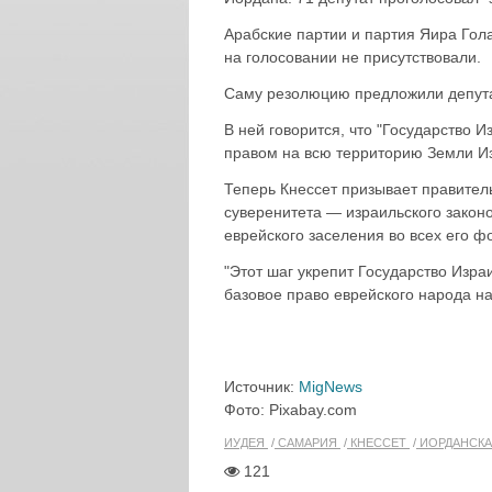
Арабские партии и партия Яира Гола
на голосовании не присутствовали.
Саму резолюцию предложили депута
В ней говорится, что "Государство 
правом на всю территорию Земли Из
Теперь Кнессет призывает правител
суверенитета — израильского закон
еврейского заселения во всех его 
"Этот шаг укрепит Государство Изра
базовое право еврейского народа на 
Источник:
MigNews
Фото: Pixabay.com
ИУДЕЯ
САМАРИЯ
КНЕССЕТ
ИОРДАНСКА
121