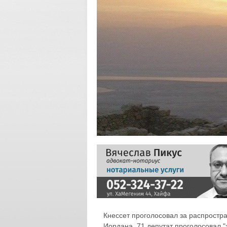
Кнессет проголосовал за распростр
Иордана. 71 депутат проголосовал "з