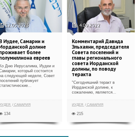
12.05.2023
4.09.2022
В Иудее, Самарии и
Комментарий Давида
Иорданской долине
Эльхаяни, председателя
проживает более
Совета поселений и
полумиллиона евреев
главы регионального
совета Иорданской
Ко Дню Иерусалима, Иудеи и
долины, по поводу
Самарии, который состоится
теракта
на следующей неделе, Совет
поселений публикует
"Сегодняшний теракт в
статистические...
Иорданской долине, к
сожалению, является...
ИУДЕЯ
САМАРИЯ
ИУДЕЯ
САМАРИЯ
134
215