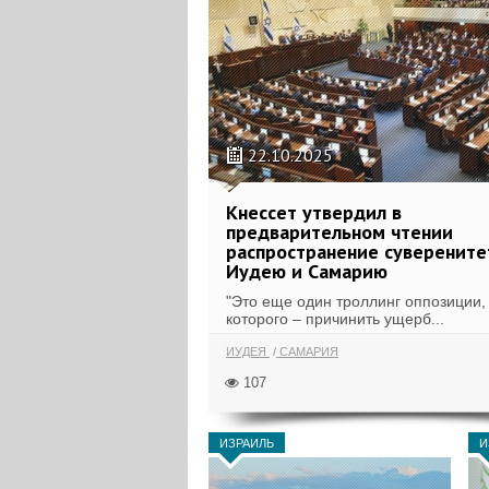
22.10.2025
Кнессет утвердил в
предварительном чтении
распространение суверените
Иудею и Самарию
"Это еще один троллинг оппозиции,
которого – причинить ущерб...
ИУДЕЯ
САМАРИЯ
107
ИЗРАИЛЬ
И