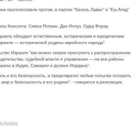
на проголосовали против, а партии "Кахоль Лаван" и "Еш Атид"
ты Кнессета: Симха Ротман, Дан Иллуз, Одед Форер.
Израиль обладает естественным, историческим и юридическим
раиля — исторической родины еврейского народа".
ьство Израиля "как можно скорее приступить к распространению
одательства, судебной власти и управления — на все районы
формах в Иудее, Самарии и долине Иордана".
иль и его безопасность, и предотвратит любые попытки оспорить
мир и безопасность в его родине", - говорится в резолюции.
Я ДОЛИНА