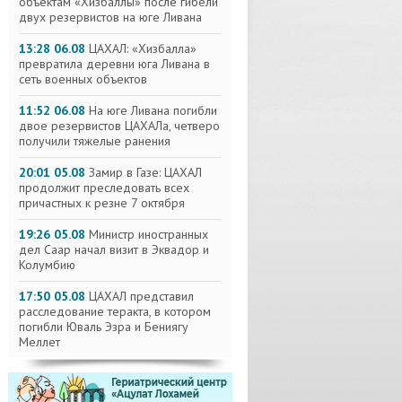
объектам «Хизбаллы» после гибели
двух резервистов на юге Ливана
13:28 06.08
ЦАХАЛ: «Хизбалла»
превратила деревни юга Ливана в
сеть военных объектов
11:52 06.08
На юге Ливана погибли
двое резервистов ЦАХАЛа, четверо
получили тяжелые ранения
20:01 05.08
Замир в Газе: ЦАХАЛ
продолжит преследовать всех
причастных к резне 7 октября
19:26 05.08
Министр иностранных
дел Саар начал визит в Эквадор и
Колумбию
17:50 05.08
ЦАХАЛ представил
расследование теракта, в котором
погибли Юваль Эзра и Бениягу
Меллет