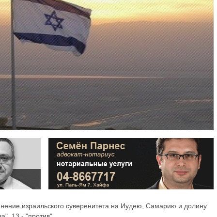
анение израильского суверенитета на Иудею, Самарию и долину
а", 13 - "против".