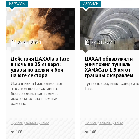
ИЗРАИЛЬ
ИЗРАИЛЬ
25.01.2024
24.01.2024
Действия ЦАХАЛа в Газе
ЦАХАЛ обнаружил и
в ночь на 25 января:
уничтожил туннель
удары по целям и бои
ХАМАСа в 1,5 км от
на юге сектора
границы с Израилем
Источники в Газе отмечают,
Туннель соединял север и ю
что этой ночью активные
Газы.
боевые действия велись
исключительно в южных
районах...
ЦАХАЛ
ХАМАС
ГАЗА
ЦАХАЛ
ХАМАС
ГАЗА
108
148