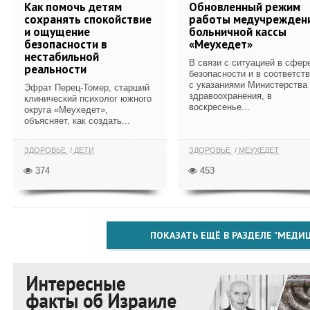
Как помочь детям
Обновленный режим
сохранять спокойствие
работы медучрежден
и ощущение
больничной кассы
безопасности в
«Меухедет»
нестабильной
В связи с ситуацией в сфер
реальности
безопасности и в соответст
с указаниями Министерства
Эфрат Перец-Томер, старший
здравоохранения, в
клинический психолог южного
воскресенье...
округа «Меухедет»,
объясняет, как создать...
ЗДОРОВЬЕ
ДЕТИ
ЗДОРОВЬЕ
МЕУХЕДЕТ
374
453
ПОКАЗАТЬ ЕЩЁ В РАЗДЕЛЕ "МЕДИ