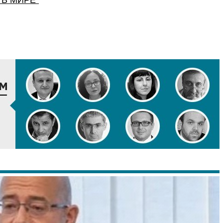
“
В МИРЕ
”