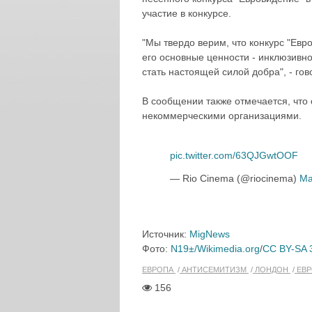
участие в конкурсе.
"Мы твердо верим, что конкурс "Евр
его основные ценности - инклюзивно
стать настоящей силой добра", - го
В сообщении также отмечается, что
некоммерческими организациями.
pic.twitter.com/63QJGwtOOF
— Rio Cinema (@riocinema)
Ma
Источник:
MigNews
Фото:
N19±/Wikimedia.org
/
CC BY-SA 
ЕВРОПА
АНТИСЕМИТИЗМ
ЛОНДОН
ЕВР
156