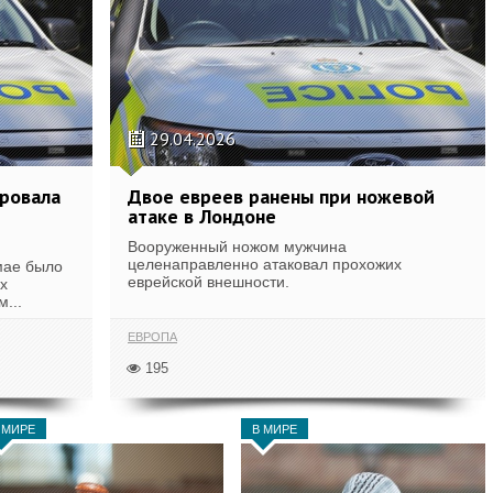
29.04.2026
ровала
Двое евреев ранены при ножевой
атаке в Лондоне
Вооруженный ножом мужчина
целенаправленно атаковал прохожих
мае было
еврейской внешности.
х
...
ЕВРОПА
195
 МИРЕ
В МИРЕ