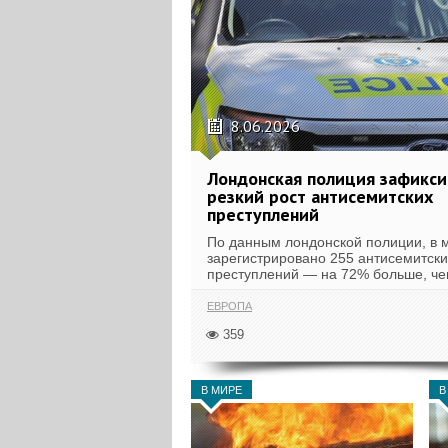
8.06.2026
Лондонская полиция зафикси
резкий рост антисемитских
преступлений
По данным лондонской полиции, в 
зарегистрировано 255 антисемитски
преступлений — на 72% больше, чем
ЕВРОПА
359
В МИРЕ
В