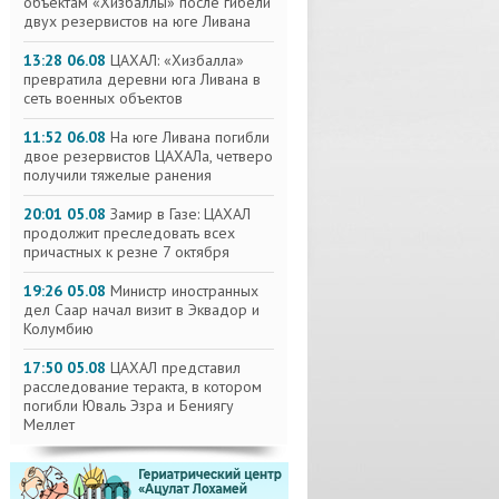
объектам «Хизбаллы» после гибели
двух резервистов на юге Ливана
13:28 06.08
ЦАХАЛ: «Хизбалла»
превратила деревни юга Ливана в
сеть военных объектов
11:52 06.08
На юге Ливана погибли
двое резервистов ЦАХАЛа, четверо
получили тяжелые ранения
20:01 05.08
Замир в Газе: ЦАХАЛ
продолжит преследовать всех
причастных к резне 7 октября
19:26 05.08
Министр иностранных
дел Саар начал визит в Эквадор и
Колумбию
17:50 05.08
ЦАХАЛ представил
расследование теракта, в котором
погибли Юваль Эзра и Бениягу
Меллет