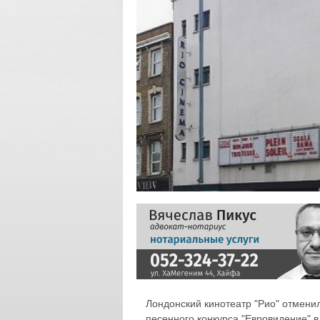
Лондонский кинотеатр "Рио" отменил
песенного конкурса "Евровидение" в