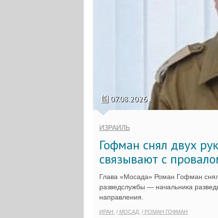
07.08.2026
ИЗРАИЛЬ
Гофман снял двух ру
связывают с провало
Глава «Мосада» Роман Гофман снял
разведслужбы — начальника разведы
направления.
ИРАН
МОСАД
РОМАН ГОФМАН