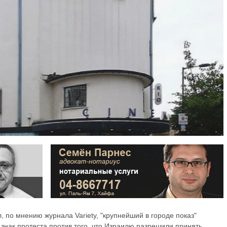
, по мнению журнала Variety, "крупнейший в городе показ"
 знак протеста против того, что Израилю разрешили принять