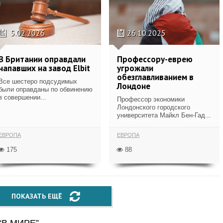
5.02.2026
26.10.2025
В Британии оправдали
Профессору-еврею
напавших на завод Elbit
угрожали
обезглавливанием в
Все шестеро подсудимых
Лондоне
были оправданы по обвинению
в совершении...
Профессор экономики
Лондонского городского
университета Майкл Бен-Гад...
ЕВРОПА
ЕВРОПА
175
88
ПОКАЗАТЬ ЕЩЁ