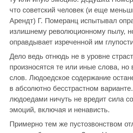
что советский человек (и еще мень
Арендт) Г. Померанц испытывал опр
излишнему революционному пылу, но
оправдывает изреченной им глупости
Дело ведь отнюдь не в уровне страст
произносятся те или иные слова, но 
слов. Людoeдcкoe содержание остан
в абсолютно бесстрастном варианте.
людoeдaми ничуть не вредит сила с
эмоций, включая и нeнaвиcть.
Примерно тем же пустозвонством от