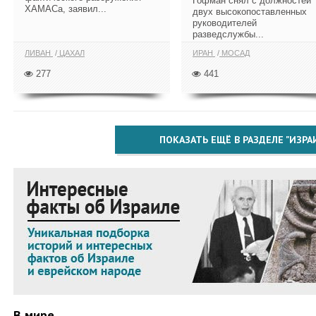
Гофман снял с должностей
ХАМАСа, заявил...
двух высокопоставленных
руководителей
разведслужбы...
ЛИВАН
ЦАХАЛ
ИРАН
МОСАД
277
441
ПОКАЗАТЬ ЕЩЁ В РАЗДЕЛЕ "ИЗРА
В мире