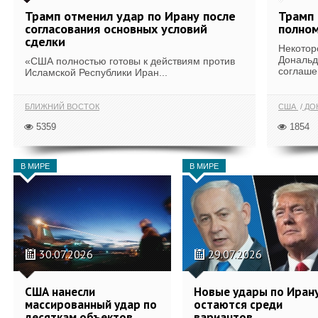
Трамп отменил удар по Ирану после
Трамп 
согласования основных условий
полном
сделки
Некотор
Дональд
«США полностью готовы к действиям против
соглаше
Исламской Республики Иран...
БЛИЖНИЙ ВОСТОК
США
ДОН
5359
1854
В МИРЕ
В МИРЕ
30.07.2026
29.07.2026
США нанесли
Новые удары по Иран
массированный удар по
остаются среди
десяткам объектов
вариантов,