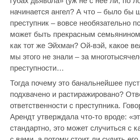
губах дьявола» (уж не с нее ли, по 
начинается ангел? А что – было бы 
преступник – вовсе необязательно пс
может быть прекрасным семьянином
как тот же Эйхман? Ой-вэй, какое ве
мы этого не знали – за многотысяче
преступности…
Тогда почему это банальнейшее пус
подхвачено и растиражировано? Отве
ответственности с преступника. Гово
Арендт утверждала что-то вроде: «э
стандартно, это может случиться с к
с вами, а потому стоит ли судить его