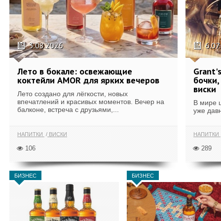
3.08.2026
6.07
Лето в бокале: освежающие
Grant'
коктейли AMOR для ярких вечеров
бочки,
виски
Лето создано для лёгкости, новых
впечатлений и красивых моментов. Вечер на
В мире 
балконе, встреча с друзьями,...
уже дав
НАПИТКИ
ВИСКИ
НАПИТКИ
106
289
БИЗНЕС
БИЗНЕС