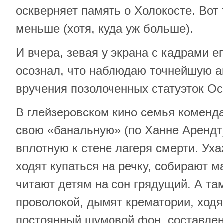
оскверняет память о Холокосте. Вот 
меньше (хотя, куда уж больше).
И вчера, зевая у экрана с кадрами е
осознал, что наблюдаю точнейшую 
вручения позолоченных статуэток Ос
В глейзеровском кино семья коменд
свою «банальную» (по Ханне Арендт
вплотную к стене лагеря смерти. Ух
ходят купаться на речку, собирают м
читают детям на сон грядущий. А там
проволокой, дымят крематории, ходя
постоянный шумовой фон, составленн