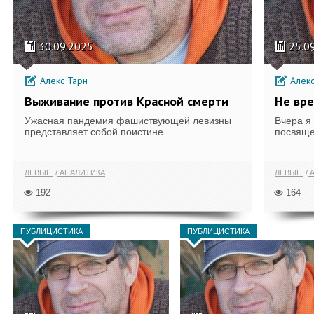
30.09.2025
25.0
Алекс Тарн
Алекс
Выживание против Красной смерти
Не вре
Ужасная пандемия фашиствующей левизны
Вчера я
представляет собой поистине...
посвяще
ЛЕВЫЕ
АНАЛИТИКА
ЛЕВЫЕ
А
192
164
ПУБЛИЦИСТИКА
ПУБЛИЦИСТИКА