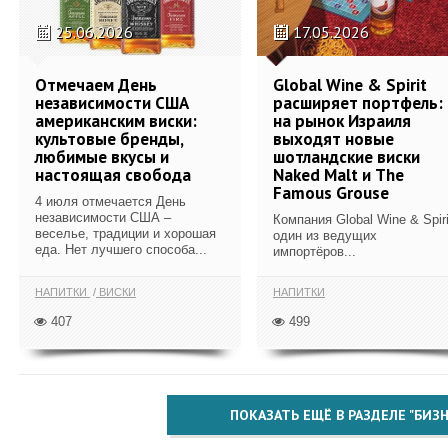
25.06.2026
17.05.2026
Отмечаем День
Global Wine & Spirit
независимости США
расширяет портфель:
американским виски:
на рынок Израиля
культовые бренды,
выходят новые
любимые вкусы и
шотландские виски
настоящая свобода
Naked Malt и The
Famous Grouse
4 июля отмечается День
независимости США –
Компания Global Wine & Spiri
веселье, традиции и хорошая
один из ведущих
еда. Нет лучшего способа...
импортёров...
НАПИТКИ
ВИСКИ
НАПИТКИ
407
499
ПОКАЗАТЬ ЕЩЁ В РАЗДЕЛЕ "БИЗН