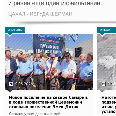
и ранен еще один израильтянин.
ЦАХАЛ
ИЕГУДА ШЕРМАН
ИЗРАИЛЬ
ИЗРАИЛЬ
9.08.2026
9.08
Новое поселение на севере Самарии:
На юг
в ходе торжественной церемонии
подзе
основано поселение Эмек-Дотан
изъял 
устан
Сегодня утром десятки семей