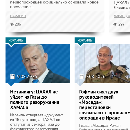
первопроходцев официально основали новое
ЦАХАЛ с
поселение...
Ливана 
САМАРИЯ
ЛИВАН
Х
286
297
ИЗРАИЛЬ
ИЗРАИЛЬ
9.08.2026
7.08.2026
Нетаниягу: ЦАХАЛ не
Гофман снял двух
уйдет из Газы до
руководителей
полного разоружения
«Мосада»:
ХАМАСа
перестановки
связывают с провало
Израиль отвергает «документ
операции в Иране
из 15 пунктов», а ЦАХАЛ не
отступит из сектора Газа до
Глава «Мосада» Роман
фактического разоружения