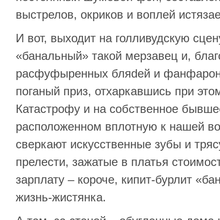
выстрелов, окриков и воплей истязае
И вот, выходит на голливудскую сцен
«банальный» такой мерзавец и, благ
расфуфыренных бляdeй и фанфароно
поганый приз, отхаркавшись при этом
Катастрофу и на собственное бывшее
расположенном вплотную к нашей во
сверкают искусственные зубы и тря
прелести, зажатые в платья стоимос
зарплату – короче, кипит-бурлит «ба
жизнь-жистянка.