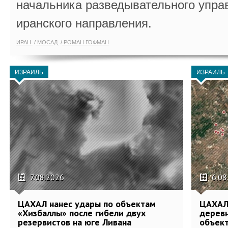
начальника разведывательного упра
иранского направления.
ИРАН
МОСАД
РОМАН ГОФМАН
ИЗРАИЛЬ
ИЗРАИЛЬ
7.08.2026
6.08
ЦАХАЛ нанес удары по объектам
ЦАХАЛ:
«Хизбаллы» после гибели двух
деревн
резервистов на юге Ливана
объек