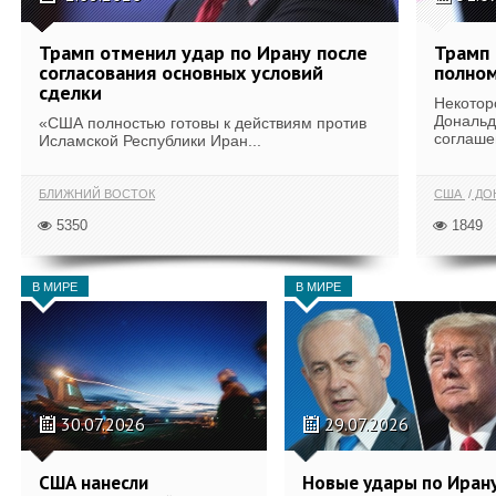
Трамп отменил удар по Ирану после
Трамп 
согласования основных условий
полном
сделки
Некотор
Дональд
«США полностью готовы к действиям против
соглаше
Исламской Республики Иран...
БЛИЖНИЙ ВОСТОК
США
ДОН
5350
1849
В МИРЕ
В МИРЕ
30.07.2026
29.07.2026
США нанесли
Новые удары по Иран