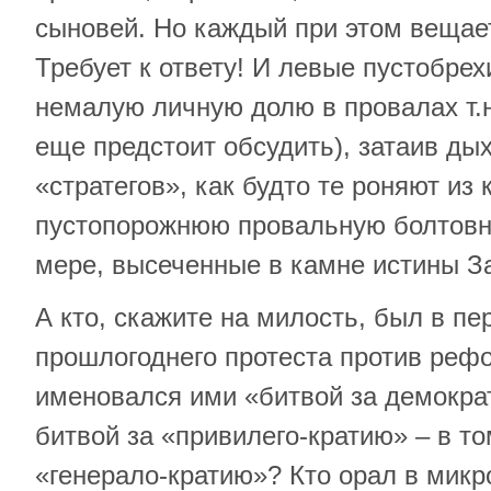
сыновей. Но каждый при этом вещает
Требует к ответу! И левые пустобрех
немалую личную долю в провалах т.
еще предстоит обсудить), затаив ды
«стратегов», как будто те роняют из
пустопорожнюю провальную болтовн
мере, высеченные в камне истины З
А кто, скажите на милость, был в пе
прошлогоднего протеста против реф
именовался ими «битвой за демокра
битвой за «привилего-кратию» – в то
«генерало-кратию»? Кто орал в мик