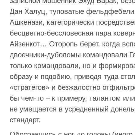
записной мошенник Эхуд Барак, без
Дан Халуц, туповатые фельдфебели 
Ашкенази, категорически посредств
бесцветно-бессловесная пара ковер
Айзенкот… Оторопь берет, когда всп
двоечники-дуболомы командовали Г
только командовали, но и формирова
образу и подобию, приводя туда стол
«стратегов» и безжалостно отфильтр
бы чем-то – к примеру, талантом или
не умещается в усредненный донель
стандарт.
Обосравшись с ног до головы (иного