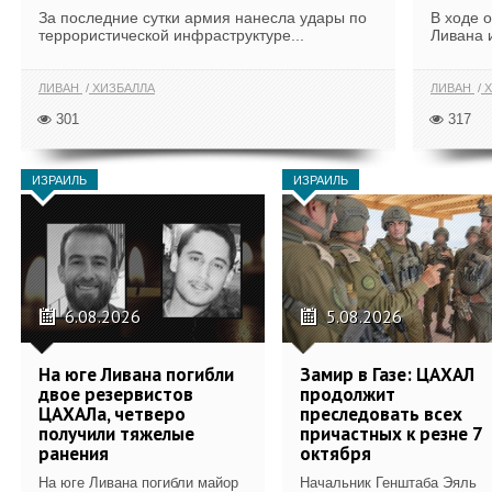
За последние сутки армия нанесла удары по
В ходе 
террористической инфраструктуре...
Ливана 
ЛИВАН
ХИЗБАЛЛА
ЛИВАН
Х
301
317
ИЗРАИЛЬ
ИЗРАИЛЬ
6.08.2026
5.08.2026
На юге Ливана погибли
Замир в Газе: ЦАХАЛ
двое резервистов
продолжит
ЦАХАЛа, четверо
преследовать всех
получили тяжелые
причастных к резне 7
ранения
октября
На юге Ливана погибли майор
Начальник Генштаба Эяль