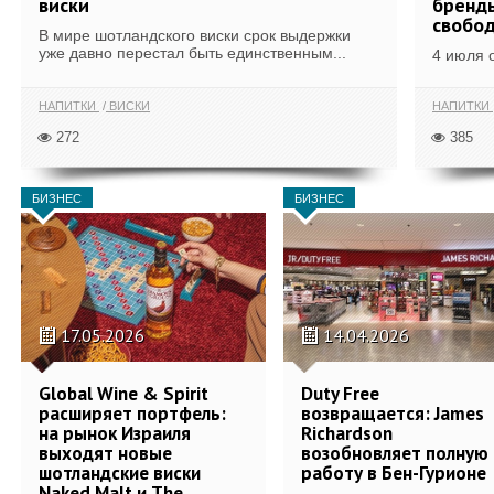
виски
бренды
свобо
В мире шотландского виски срок выдержки
уже давно перестал быть единственным...
4 июля 
НАПИТКИ
ВИСКИ
НАПИТКИ
272
385
БИЗНЕС
БИЗНЕС
17.05.2026
14.04.2026
Global Wine & Spirit
Duty Free
расширяет портфель:
возвращается: James
на рынок Израиля
Richardson
выходят новые
возобновляет полную
шотландские виски
работу в Бен-Гурионе
Naked Malt и The