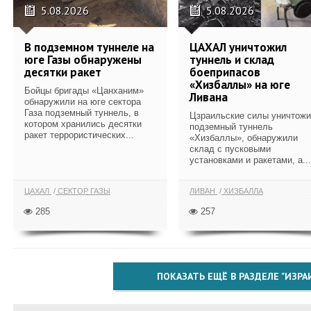
5.08.2026
5.08.2026
В подземном туннеле на
ЦАХАЛ уничтожил
юге Газы обнаружены
туннель и склад
десятки ракет
боеприпасов
«Хизбаллы» на юге
Бойцы бригады «Цанханим»
Ливана
обнаружили на юге сектора
Газа подземный туннель, в
Цзраильские силы уничтож
котором хранились десятки
подземный туннель
ракет террористических...
«Хизбаллы», обнаружили
склад с пусковыми
установками и ракетами, а...
ЦАХАЛ
СЕКТОР ГАЗЫ
ЛИВАН
ХИЗБАЛЛА
285
257
ПОКАЗАТЬ ЕЩЁ В РАЗДЕЛЕ "ИЗРА