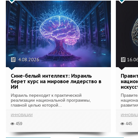
4.08.2026
16.0
Сине-белый интеллект: Израиль
Правит
берет курс на мировое лидерство в
национ
ИИ
искусс
Израиль переходит к практической
Правите
реализации национальной программы,
национа
главной целью которой...
развития
ИННОВАЦИИ
ИННОВАЦ
459
445