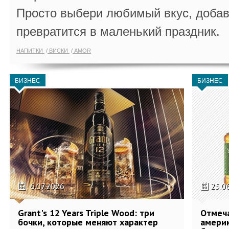
Просто выбери любимый вкус, добав
превратится в маленький праздник.
НАПИТКИ
ВИСКИ
AMOR
БИЗНЕС
БИЗНЕС
6.07.2026
25.0
Grant's 12 Years Triple Wood: три
Отмеч
бочки, которые меняют характер
америк