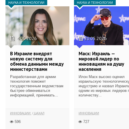
НАУКА И ТЕХНОЛОГИИ
НАУКА И ТЕХНОЛОГИИ
4.06.2026
20.05.2026
В Израиле внедрят
Маск: Израиль —
новую систему для
мировой лидер по
обмена данными между
инновациям на душу
министерствами
населения
Разработанная для армии
Илон Маск высоко оценил
технология поможет
израильскую технологическ
государственным ведомствам
индустрию и назвал Израил
быстрее обмениваться
одним из мировых лидеров 
информацией, принимать...
количеству...
ИННОВАЦИИ
ЦАХАЛ
ИННОВАЦИИ
596
727