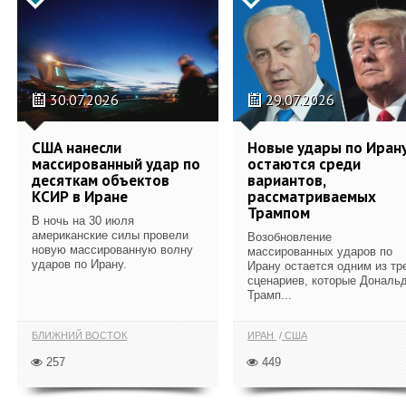
30.07.2026
29.07.2026
США нанесли
Новые удары по Иран
массированный удар по
остаются среди
десяткам объектов
вариантов,
КСИР в Иране
рассматриваемых
Трампом
В ночь на 30 июля
американские силы провели
Возобновление
новую массированную волну
массированных ударов по
ударов по Ирану.
Ирану остается одним из тр
сценариев, которые Дональ
Трамп...
БЛИЖНИЙ ВОСТОК
ИРАН
США
257
449