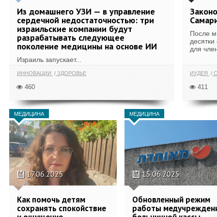
Из домашнего УЗИ — в управление
Законо
сердечной недостаточностью: три
Самари
израильские компании будут
После м
разрабатывать следующее
десятки
поколение медицины на основе ИИ
для член
Израиль запускает...
ИННОВАЦИИ
ЗДОРОВЬЕ
ИУДЕЯ
С
460
411
МЕДИЦИНА
МЕДИЦИНА
17.06.2025
15.06.2025
Как помочь детям
Обновленный режим
сохранять спокойствие
работы медучрежден
и ощущение
больничной кассы