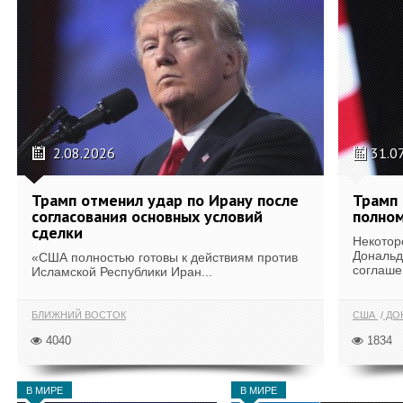
2.08.2026
31.0
Трамп отменил удар по Ирану после
Трамп 
согласования основных условий
полном
сделки
Некотор
Дональд
«США полностью готовы к действиям против
соглаше
Исламской Республики Иран...
БЛИЖНИЙ ВОСТОК
США
ДОН
4040
1834
В МИРЕ
В МИРЕ