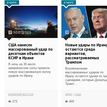
В МИРЕ
В МИРЕ
30.07.2026
29.07.2026
США нанесли
Новые удары по Иран
массированный удар по
остаются среди
десяткам объектов
вариантов,
КСИР в Иране
рассматриваемых
Трампом
В ночь на 30 июля
американские силы провели
Возобновление
новую массированную волну
массированных ударов по
ударов по Ирану.
Ирану остается одним из тр
сценариев, которые Дональ
Трамп...
БЛИЖНИЙ ВОСТОК
ИРАН
США
273
469