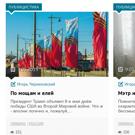
ПУБЛИЦИСТИКА
ПУБЛИЦИ
4.05.2025
9.03
Игорь Черниховский
Игорь
По мощам и елей
Мэтр и
Президент Трамп объявил 8-е мая днём
Помните,
победы США во Второй Мировой войне. Что ж
охаракте
- вполне логично и, пожалуй,...
бессмыс
УКРАИНА
РОССИЯ
УКРАИНА
151
156