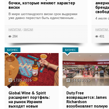
бочки, которые меняют характер
америк
виски
бренды
свобо
В мире шотландского виски срок выдержки
уже давно перестал быть единственным...
4 июля 
НАПИТКИ
ВИСКИ
НАПИТКИ
284
401
БИЗНЕС
БИЗНЕС
17.05.2026
14.04.2026
Global Wine & Spirit
Duty Free
расширяет портфель:
возвращается: James
на рынок Израиля
Richardson
выходят новые
возобновляет полную