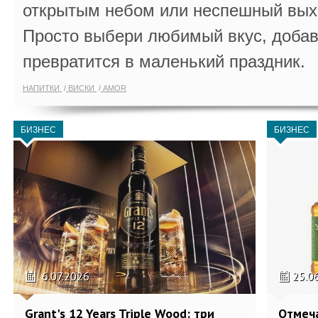
открытым небом или неспешный выхо
Просто выбери любимый вкус, добав
превратится в маленький праздник.
НАПИТКИ
ВИСКИ
AMOR
БИЗНЕС
БИЗНЕС
6.07.2026
25.0
Grant's 12 Years Triple Wood: три
Отмеч