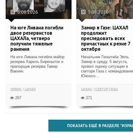
6.08.2026
5.08.2026
На юге Ливана погибли
Замир в Газе: ЦАХАЛ
двое резервистов
продолжит
ЦАХАЛа, четверо
преследовать всех
получили тяжелые
причастных к резне 7
ранения
октября
На юге Ливана погибли майор
Начальник Генштаба Эяль
резерва Харель Биреншток и
Замир в среду, 5 августа,
прапорщик резерва Тамир
провел оценку ситуации в
Вакнин.
секторе Газа с командовани
Южного...
ЛИВАН
ЦАХАЛ
ЦАХАЛ
СЕКТОР ГАЗЫ
287
371
ПОКАЗАТЬ ЕЩЁ В РАЗДЕЛЕ "ИЗРА