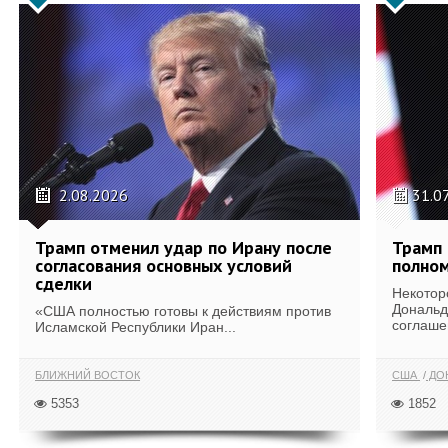
2.08.2026
31.0
Трамп отменил удар по Ирану после
Трамп 
согласования основных условий
полном
сделки
Некотор
Дональд
«США полностью готовы к действиям против
соглаше
Исламской Республики Иран...
БЛИЖНИЙ ВОСТОК
США
ДОН
5353
1852