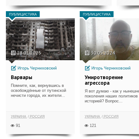
ПУБЛИЦИСТИКА
ПУБЛИЦИСТИКА
28.01.2025
30.05.2024
Игорь Черниховский
Игорь Черниховский
Варвары
Умиротворение
агрессора
Помните, как, вернувшись в
освобождённые от путинской
Я вот думаю - как у нынешн
нечисти города, их жители...
поколения наших политиков
историей? Вопрос...
УКРАИНА
РОССИЯ
УКРАИНА
РОССИЯ
91
121