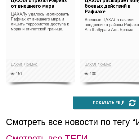
ЦАХАЛ отрезал Рафиах
ЦАХАЛ расширяет зон
от внешнего мира
боевых действий в
Рафиахе
ЦАХАЛу удалось изолировать
Рафиах от внешнего мира и
Военные ЦАХАЛа начали
лишить террористов доступа к
внедрение в районы Рафаха
морю и египетской границе.
Аш-Шабура и Аль-Бразил.
ЦАХАЛ
ХАМАС
ЦАХАЛ
ХАМАС
151
100
ПОКАЗАТЬ ЕЩЁ
Смотреть все новости по тегу “
Смотреть все
ТЕГИ