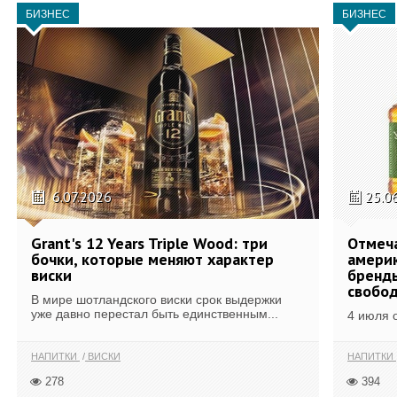
БИЗНЕС
БИЗНЕС
6.07.2026
25.0
Grant's 12 Years Triple Wood: три
Отмеч
бочки, которые меняют характер
америк
виски
бренды
свобо
В мире шотландского виски срок выдержки
уже давно перестал быть единственным...
4 июля 
НАПИТКИ
ВИСКИ
НАПИТКИ
278
394