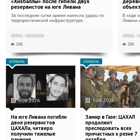
«Хизбаллы» после гибели двух
деревн
резервистов на юге Ливана
объек
За последние сутки армия нанесла удары по
В ходе 
террористической инфраструктуре...
Ливана 
ЛИВАН
ХИЗБАЛЛА
ЛИВАН
Х
199
296
ИЗРАИЛЬ
ИЗРАИЛЬ
6.08.2026
5.08.2026
На юге Ливана погибли
Замир в Газе: ЦАХАЛ
двое резервистов
продолжит
ЦАХАЛа, четверо
преследовать всех
получили тяжелые
причастных к резне 7
ранения
октября