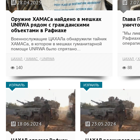
28.04.2025
2.07
Оружие ХАМАСа найдено в мешках
Глава 
UNRWA рядом с гражданскими
уничт
объектами в Рафиахе
"Мы лик
Рафиахе
Военнослужащие ЦАХАЛа обнаружили тайник
оператив
ХАМАСа, в котором в мешках гуманитарной
помощи UNRWA было спрятано...
ЦАХАЛ
ХАМАС
UNRWA
ЦАХАЛ
Х
140
88
ИЗРАИЛЬ
ИЗРАИЛЬ
18.06.2024
23.05.2024