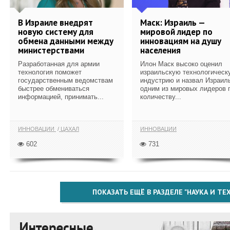
В Израиле внедрят
Маск: Израиль —
новую систему для
мировой лидер по
обмена данными между
инновациям на душу
министерствами
населения
Разработанная для армии
Илон Маск высоко оценил
технология поможет
израильскую технологическ
государственным ведомствам
индустрию и назвал Израил
быстрее обмениваться
одним из мировых лидеров 
информацией, принимать...
количеству...
ИННОВАЦИИ
ЦАХАЛ
ИННОВАЦИИ
602
731
ПОКАЗАТЬ ЕЩЁ В РАЗДЕЛЕ "НАУКА И Т