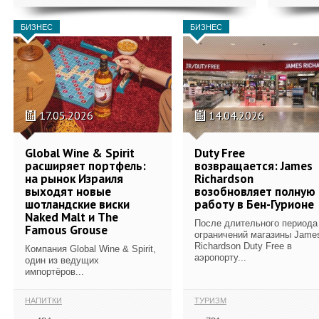
БИЗНЕС
БИЗНЕС
17.05.2026
14.04.2026
Global Wine & Spirit
Duty Free
расширяет портфель:
возвращается: James
на рынок Израиля
Richardson
выходят новые
возобновляет полную
шотландские виски
работу в Бен-Гурионе
Naked Malt и The
После длительного периода
Famous Grouse
ограничений магазины Jame
Richardson Duty Free в
Компания Global Wine & Spirit,
аэропорту...
один из ведущих
импортёров...
НАПИТКИ
ТУРИЗМ