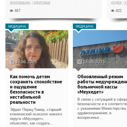
ИННОВАЦИИ
ЗДОРОВЬЕ
ИУДЕЯ
С
467
422
МЕДИЦИНА
МЕДИЦИНА
17.06.2025
15.06.2025
Как помочь детям
Обновленный режим
сохранять спокойствие
работы медучрежден
и ощущение
больничной кассы
безопасности в
«Меухедет»
нестабильной
В связи с ситуацией в сфер
реальности
безопасности и в соответст
с указаниями Министерства
Эфрат Перец-Томер, старший
здравоохранения, в
клинический психолог южного
воскресенье...
округа «Меухедет»,
объясняет, как создать...