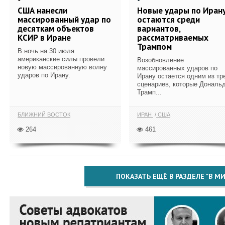
США нанесли
Новые удары по Иран
массированный удар по
остаются среди
десяткам объектов
вариантов,
КСИР в Иране
рассматриваемых
Трампом
В ночь на 30 июля
американские силы провели
Возобновление
новую массированную волну
массированных ударов по
ударов по Ирану.
Ирану остается одним из тр
сценариев, которые Дональ
Трамп...
БЛИЖНИЙ ВОСТОК
ИРАН
США
264
461
ПОКАЗАТЬ ЕЩЁ В РАЗДЕЛЕ "В МИ