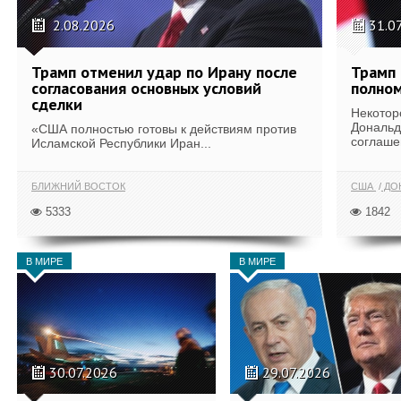
2.08.2026
31.0
Трамп отменил удар по Ирану после
Трамп 
согласования основных условий
полном
сделки
Некотор
Дональд
«США полностью готовы к действиям против
соглаше
Исламской Республики Иран...
БЛИЖНИЙ ВОСТОК
США
ДОН
5333
1842
В МИРЕ
В МИРЕ
30.07.2026
29.07.2026