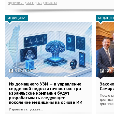
ЗДОРОВЬЕ
МИНЗДРАВ
КОМАРЫ
МЕДИЦИНА
МЕДИЦИН
9.07.2026
18.0
Из домашнего УЗИ — в управление
Законо
сердечной недостаточностью: три
Самари
израильские компании будут
После м
разрабатывать следующее
десятки
поколение медицины на основе ИИ
для член
Израиль запускает...