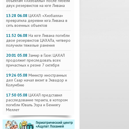
объектам «Хизбаллы» после гибели
двух резервистов на юге Ливана
13:28 06.08
ЦАХАЛ: «Хизбалла»
превратила деревни юга Ливана в
сеть военных объектов
11:52 06.08
На юге Ливана погибли
двое резервистов ЦАХАЛа, четверо
получили тяжелые ранения
20:01 05.08
Замир в Газе: ЦАХАЛ
продолжит преследовать всех
причастных к резне 7 октября
19:26 05.08
Министр иностранных
дел Саар начал визит в Эквадор и
Колумбию
17:50 05.08
ЦАХАЛ представил
расследование теракта, в котором
погибли Юваль Эзра и Бениягу
Меллет