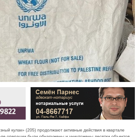
ный кулак» (205) продолжают активные действия в квартале
оде операции были обнаружены и уничтожены десятки объектов