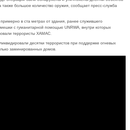
а также большое количество оружия, сообщает пресс-служба
 примерно в ста метрах от здания, ранее служившего
 мешки с гуманитарной помощью UNRWA, внутри которых
ьзовали террористы ХАМАС.
 ликвидировали десятки террористов при поддержке огневых
олько заминированных домов.