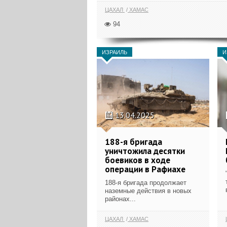
ЦАХАЛ
ХАМАС
94
ИЗРАИЛЬ
И
13.04.2025
188-я бригада
уничтожила десятки
боевиков в ходе
операции в Рафиахе
188-я бригада продолжает
наземные действия в новых
районах...
ЦАХАЛ
ХАМАС