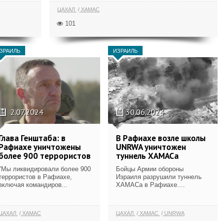
ЦАХАЛ
ХАМАС
101
ЗРАИЛЬ
ИЗРАИЛЬ
2.07.2024
30.06.2024
Глава Генштаба: в
В Рафиахе возле школы
Рафиахе уничтожены
UNRWA уничтожен
более 900 террористов
туннель ХАМАСа
"Мы ликвидировали более 900
Бойцы Армии обороны
террористов в Рафиахе,
Израиля разрушили туннель
включая командиров...
ХАМАСа в Рафиахе....
ЦАХАЛ
ХАМАС
ЦАХАЛ
ХАМАС
UNRWA