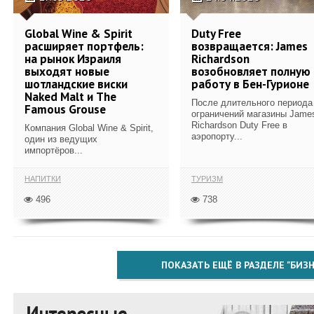
Global Wine & Spirit
Duty Free
расширяет портфель:
возвращается: James
на рынок Израиля
Richardson
выходят новые
возобновляет полную
шотландские виски
работу в Бен-Гурионе
Naked Malt и The
После длительного периода
Famous Grouse
ограничений магазины Jame
Richardson Duty Free в
Компания Global Wine & Spirit,
аэропорту...
один из ведущих
импортёров...
НАПИТКИ
ТУРИЗМ
496
738
ПОКАЗАТЬ ЕЩЁ В РАЗДЕЛЕ "БИЗН