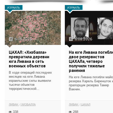
ИЗРАИЛЬ
ИЗРАИЛЬ
6.08.2026
6.08.2026
ЦАХАЛ: «Хизбалла»
На юге Ливана погибл
превратила деревни
двое резервистов
юга Ливана в сеть
ЦАХАЛа, четверо
военных объектов
получили тяжелые
ранения
В ходе операций последних
месяцев на юге Ливана
На юге Ливана погибли май
израильские силы выявили
резерва Харель Биреншток 
тысячи объектов
прапорщик резерва Тамир
террористической...
Вакнин.
ЛИВАН
ХИЗБАЛЛА
ЛИВАН
ЦАХАЛ
338
288