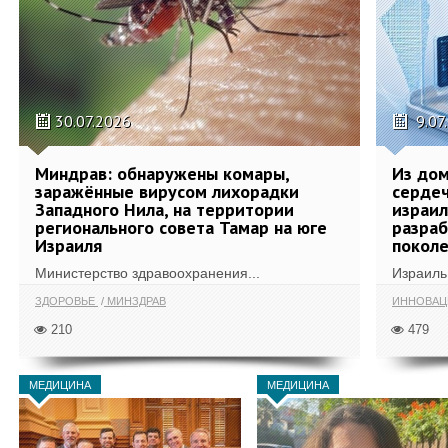
30.07.2026
9.07
Миндрав: обнаружены комары,
Из дом
заражённые вирусом лихорадки
сердеч
Западного Нила, на территории
израил
регионального совета Тамар на юге
разра
Израиля
поколе
Министерство здравоохранения...
Израиль 
ЗДОРОВЬЕ
МИНЗДРАВ
ИННОВА
210
479
МЕДИЦИНА
МЕДИЦИНА