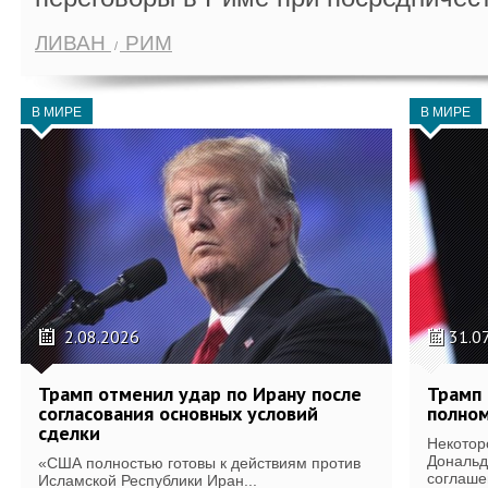
ЛИВАН
РИМ
В МИРЕ
В МИРЕ
2.08.2026
31.0
Трамп отменил удар по Ирану после
Трамп 
согласования основных условий
полном
сделки
Некотор
Дональд
«США полностью готовы к действиям против
соглаше
Исламской Республики Иран...