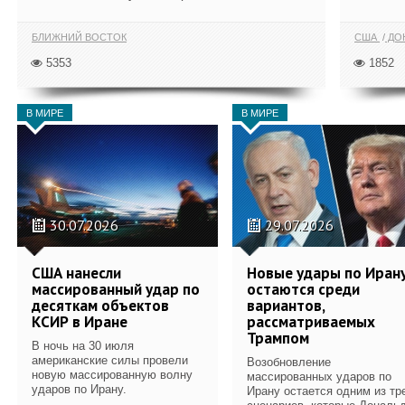
БЛИЖНИЙ ВОСТОК
США
ДОН
5353
1852
В МИРЕ
В МИРЕ
30.07.2026
29.07.2026
США нанесли
Новые удары по Иран
массированный удар по
остаются среди
десяткам объектов
вариантов,
КСИР в Иране
рассматриваемых
Трампом
В ночь на 30 июля
американские силы провели
Возобновление
новую массированную волну
массированных ударов по
ударов по Ирану.
Ирану остается одним из тр