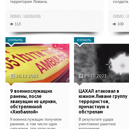
территории Ливана.
солдата
ЛИВАН
ХИЗБАЛЛА
ЛИВАН
Х
113
109
ИЗРАИЛЬ
ИЗРАИЛЬ
26.12.2023
29.10.2023
9 военнослужащих
ЦАХАЛ атаковал в
ранены, после
южном Ливане группу
эвакуации из церкви,
террористов,
обстрелянной
причастную к
«Хизбаллой»
обстрелам
9 военнослужащих получили
В результате удара
ранения, в том числе один
уничтожено ракетное
серьезное, при эвакуации...
вооружение.