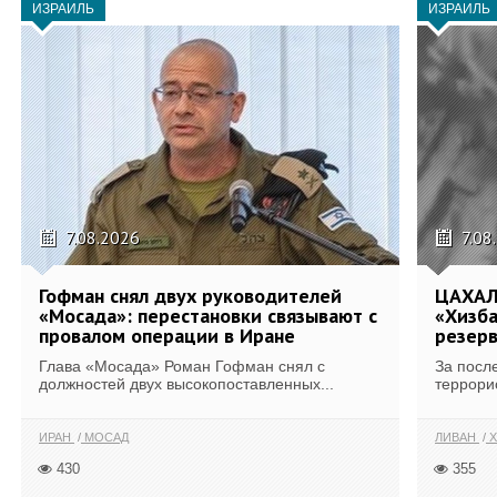
ИЗРАИЛЬ
ИЗРАИЛЬ
7.08.2026
7.08
Гофман снял двух руководителей
ЦАХАЛ
«Мосада»: перестановки связывают с
«Хизба
провалом операции в Иране
резерв
Глава «Мосада» Роман Гофман снял с
За посл
должностей двух высокопоставленных...
террори
ИРАН
МОСАД
ЛИВАН
Х
430
355