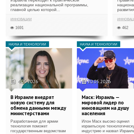
Израиль переходит к практической
Правите
реализации национальной программы,
национа
главной целью которой...
развития
ИННОВАЦИИ
ИННОВАЦ
1691
462
НАУКА И ТЕХНОЛОГИИ
НАУКА И ТЕХНОЛОГИИ
4.06.2026
20.05.2026
В Израиле внедрят
Маск: Израиль —
новую систему для
мировой лидер по
обмена данными между
инновациям на душу
министерствами
населения
Разработанная для армии
Илон Маск высоко оценил
технология поможет
израильскую технологическ
государственным ведомствам
индустрию и назвал Израил