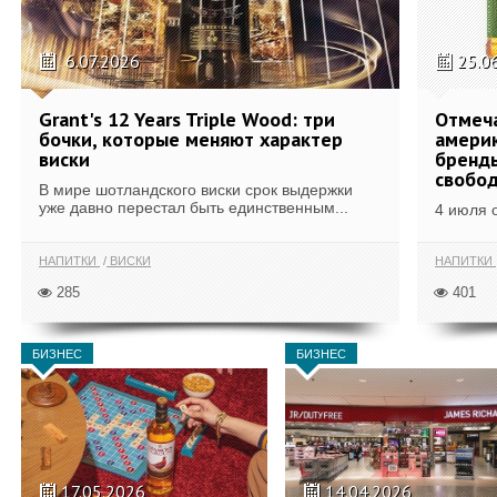
6.07.2026
25.0
Grant's 12 Years Triple Wood: три
Отмеч
бочки, которые меняют характер
америк
виски
бренды
свобо
В мире шотландского виски срок выдержки
уже давно перестал быть единственным...
4 июля 
НАПИТКИ
ВИСКИ
НАПИТКИ
285
401
БИЗНЕС
БИЗНЕС
17.05.2026
14.04.2026