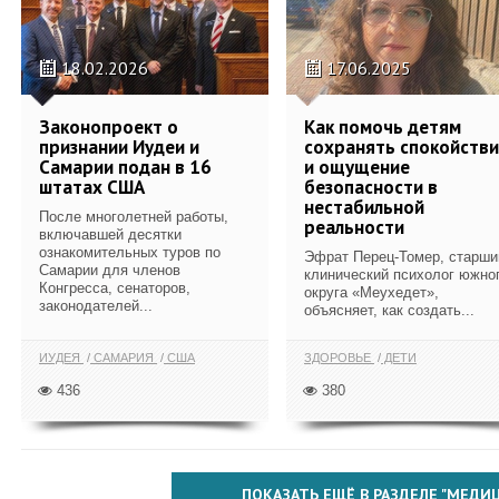
18.02.2026
17.06.2025
Законопроект о
Как помочь детям
признании Иудеи и
сохранять спокойств
Самарии подан в 16
и ощущение
штатах США
безопасности в
нестабильной
После многолетней работы,
реальности
включавшей десятки
ознакомительных туров по
Эфрат Перец-Томер, старши
Самарии для членов
клинический психолог южно
Конгресса, сенаторов,
округа «Меухедет»,
законодателей...
объясняет, как создать...
ИУДЕЯ
САМАРИЯ
США
ЗДОРОВЬЕ
ДЕТИ
436
380
ПОКАЗАТЬ ЕЩЁ В РАЗДЕЛЕ "МЕДИ