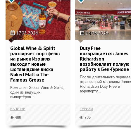
17.05.2026
14.04.2026
Global Wine & Spirit
Duty Free
расширяет портфель:
возвращается: James
на рынок Израиля
Richardson
выходят новые
возобновляет полную
шотландские виски
работу в Бен-Гурионе
Naked Malt и The
После длительного периода
Famous Grouse
ограничений магазины Jame
Richardson Duty Free в
Компания Global Wine & Spirit,
аэропорту...
один из ведущих
импортёров...
НАПИТКИ
ТУРИЗМ
488
736