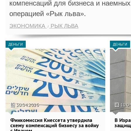
компенсаций для бизнеса и наемных 
операцией «Рык льва».
ЭКОНОМИКА
РЫК ЛЬВА
ДЕНЬГИ
ДЕНЬГИ
30.04.2026
10.0
Финкомиссия Кнессета утвердила
В Изра
схему компенсаций бизнесу за войну
защищ
с Ираном