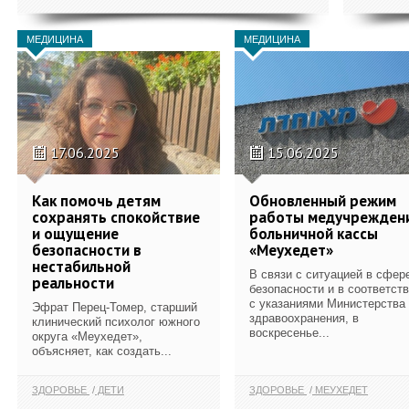
МЕДИЦИНА
МЕДИЦИНА
17.06.2025
15.06.2025
Как помочь детям
Обновленный режим
сохранять спокойствие
работы медучрежден
и ощущение
больничной кассы
безопасности в
«Меухедет»
нестабильной
В связи с ситуацией в сфер
реальности
безопасности и в соответст
с указаниями Министерства
Эфрат Перец-Томер, старший
здравоохранения, в
клинический психолог южного
воскресенье...
округа «Меухедет»,
объясняет, как создать...
ЗДОРОВЬЕ
ДЕТИ
ЗДОРОВЬЕ
МЕУХЕДЕТ