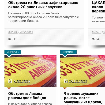
Обстрелы из Ливана: зафиксировано
ЦАХАЛ:
около 20 ракетных запусков
около 
перех
Начиная с 08:35 в Галилее было
зафиксировано около 20 ракетных запусков с
Точное 
территории Ливана.
называет
ЛИВАН
ХИЗБАЛЛА
ЛИВАН
Х
111
84
ИЗРАИЛЬ
ИЗРАИЛЬ
6.02.2024
26.12.2023
Обстрел из Ливана:
9 военнослужащих
ранены двое бойцов
ранены, после
эвакуации из церкви,
В результате обстрела севера