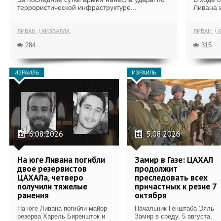
террористической инфраструктуре...
Ливана 
ЛИВАН
ХИЗБАЛЛА
ЛИВАН
Х
284
315
ИЗРАИЛЬ
ИЗРАИЛЬ
6.08.2026
5.08.2026
На юге Ливана погибли
Замир в Газе: ЦАХАЛ
двое резервистов
продолжит
ЦАХАЛа, четверо
преследовать всех
получили тяжелые
причастных к резне 7
ранения
октября
На юге Ливана погибли майор
Начальник Генштаба Эяль
резерва Харель Биреншток и
Замир в среду, 5 августа,