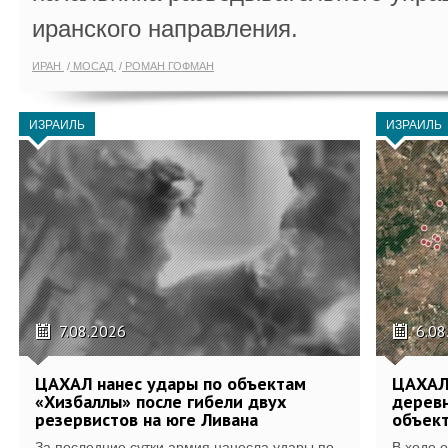
иранского направления.
ИРАН
МОСАД
РОМАН ГОФМАН
ИЗРАИЛЬ
ИЗРАИЛЬ
7.08.2026
6.08
ЦАХАЛ нанес удары по объектам
ЦАХАЛ:
«Хизбаллы» после гибели двух
деревн
резервистов на юге Ливана
объек
За последние сутки армия нанесла удары по
В ходе 