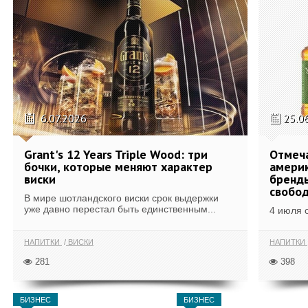
6.07.2026
25.0
Grant's 12 Years Triple Wood: три
Отмеч
бочки, которые меняют характер
америк
виски
бренды
свобо
В мире шотландского виски срок выдержки
уже давно перестал быть единственным...
4 июля 
НАПИТКИ
ВИСКИ
НАПИТКИ
281
398
БИЗНЕС
БИЗНЕС