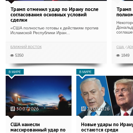
Трамп отменил удар по Ирану после
Трамп 
согласования основных условий
полном
сделки
Некотор
Дональд
«США полностью готовы к действиям против
соглаше
Исламской Республики Иран...
БЛИЖНИЙ ВОСТОК
США
ДОН
5350
1849
В МИРЕ
В МИРЕ
30.07.2026
29.07.2026
США нанесли
Новые удары по Иран
массированный удар по
остаются среди