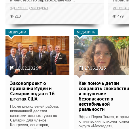
Министерство здравоохранения...
Израиль 
ЗДОРОВЬЕ
МИНЗДРАВ
ИННОВА
210
479
МЕДИЦИНА
МЕДИЦИНА
18.02.2026
17.06.2025
Законопроект о
Как помочь детям
признании Иудеи и
сохранять спокойств
Самарии подан в 16
и ощущение
штатах США
безопасности в
нестабильной
После многолетней работы,
реальности
включавшей десятки
ознакомительных туров по
Эфрат Перец-Томер, старши
Самарии для членов
клинический психолог южно
Конгресса, сенаторов,
округа «Меухедет»,