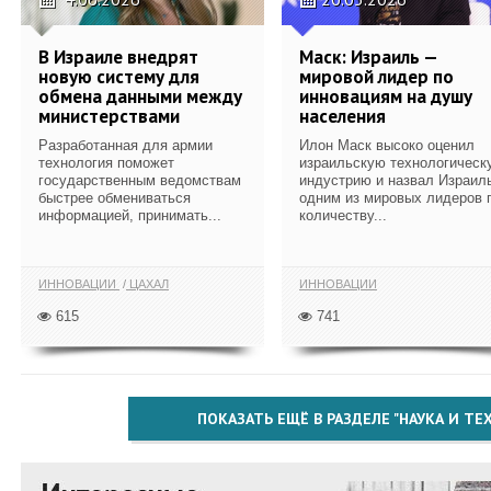
В Израиле внедрят
Маск: Израиль —
новую систему для
мировой лидер по
обмена данными между
инновациям на душу
министерствами
населения
Разработанная для армии
Илон Маск высоко оценил
технология поможет
израильскую технологическ
государственным ведомствам
индустрию и назвал Израил
быстрее обмениваться
одним из мировых лидеров 
информацией, принимать...
количеству...
ИННОВАЦИИ
ЦАХАЛ
ИННОВАЦИИ
615
741
ПОКАЗАТЬ ЕЩЁ В РАЗДЕЛЕ "НАУКА И Т