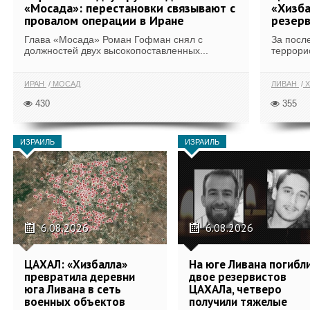
«Мосада»: перестановки связывают с
«Хизба
провалом операции в Иране
резерв
Глава «Мосада» Роман Гофман снял с
За посл
должностей двух высокопоставленных...
террори
ИРАН
МОСАД
ЛИВАН
Х
430
355
ИЗРАИЛЬ
ИЗРАИЛЬ
6.08.2026
6.08.2026
ЦАХАЛ: «Хизбалла»
На юге Ливана погибл
превратила деревни
двое резервистов
юга Ливана в сеть
ЦАХАЛа, четверо
военных объектов
получили тяжелые