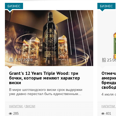
БИЗНЕС
БИЗНЕС
6.07.2026
25.0
Grant's 12 Years Triple Wood: три
Отмеч
бочки, которые меняют характер
америк
виски
бренды
свобо
В мире шотландского виски срок выдержки
уже давно перестал быть единственным...
4 июля 
НАПИТКИ
ВИСКИ
НАПИТКИ
285
401