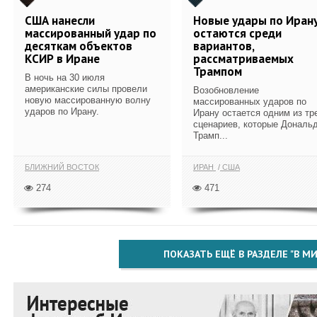
США нанесли
Новые удары по Иран
массированный удар по
остаются среди
десяткам объектов
вариантов,
КСИР в Иране
рассматриваемых
Трампом
В ночь на 30 июля
американские силы провели
Возобновление
новую массированную волну
массированных ударов по
ударов по Ирану.
Ирану остается одним из тр
сценариев, которые Дональ
Трамп...
БЛИЖНИЙ ВОСТОК
ИРАН
США
274
471
ПОКАЗАТЬ ЕЩЁ В РАЗДЕЛЕ "В МИ