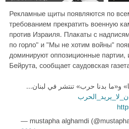
Рекламные щиты появляются по все
требованием прекратить военную к
против Израиля. Плакаты с надпися
по горло" и "Мы не хотим войны" поя
доминируют оппозиционные партии, и
Бейрута, сообщает саудовская газета
بنا» و«ما بدنا حرب» تنتشر في لبنان
#ن_لا_يريد_الحرب
htt
— mustapha alghamdi (@mustaph