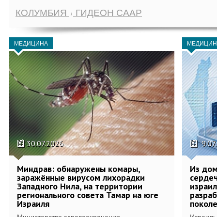
КОЛУМБИЯ
ГИДЕОН СААР
МЕДИЦИНА
МЕДИЦИН
30.07.2026
9.07
Миндрав: обнаружены комары,
Из дом
заражённые вирусом лихорадки
сердеч
Западного Нила, на территории
израил
регионального совета Тамар на юге
разра
Израиля
поколе