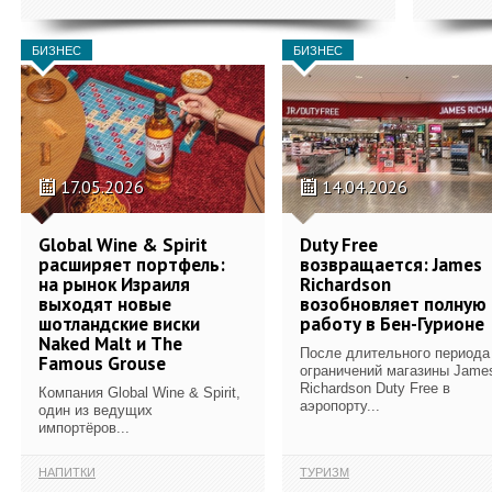
БИЗНЕС
БИЗНЕС
17.05.2026
14.04.2026
Global Wine & Spirit
Duty Free
расширяет портфель:
возвращается: James
на рынок Израиля
Richardson
выходят новые
возобновляет полную
шотландские виски
работу в Бен-Гурионе
Naked Malt и The
После длительного периода
Famous Grouse
ограничений магазины Jame
Richardson Duty Free в
Компания Global Wine & Spirit,
аэропорту...
один из ведущих
импортёров...
НАПИТКИ
ТУРИЗМ