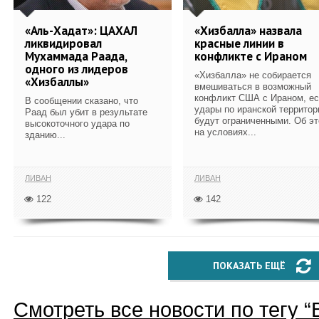
«Аль-Хадат»: ЦАХАЛ
«Хизбалла» назвала
ликвидировал
красные линии в
Мухаммада Раада,
конфликте с Ираном
одного из лидеров
«Хизбалла» не собирается
«Хизбаллы»
вмешиваться в возможный
конфликт США с Ираном, е
В сообщении сказано, что
удары по иранской территор
Раад был убит в результате
будут ограниченными. Об э
высокоточного удара по
на условиях...
зданию...
ЛИВАН
ЛИВАН
122
142
ПОКАЗАТЬ ЕЩЁ
Смотреть все новости по тегу “