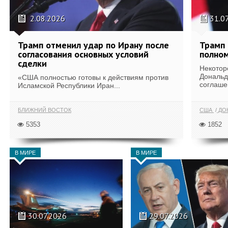
2.08.2026
31.0
Трамп отменил удар по Ирану после
Трамп 
согласования основных условий
полном
сделки
Некотор
Дональд
«США полностью готовы к действиям против
соглаше
Исламской Республики Иран...
БЛИЖНИЙ ВОСТОК
США
ДОН
5353
1852
В МИРЕ
В МИРЕ
30.07.2026
29.07.2026