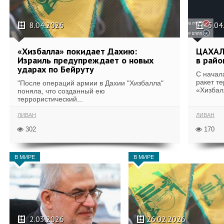
8.04.2026
5.04
«Хизбалла» покидает Дахию:
ЦАХАЛ:
Израиль предупреждает о новых
в райо
ударах по Бейруту
С начал
ракет т
"После операций армии в Дахии "Хизбалла"
«Хизбал
поняла, что созданный ею
террористический...
ЛИВАН
ЛИВАН
302
170
В МИРЕ
В МИРЕ
2.03.2026
26.02.2026