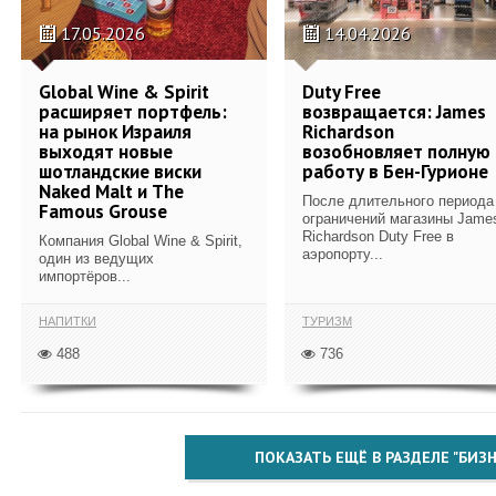
17.05.2026
14.04.2026
Global Wine & Spirit
Duty Free
расширяет портфель:
возвращается: James
на рынок Израиля
Richardson
выходят новые
возобновляет полную
шотландские виски
работу в Бен-Гурионе
Naked Malt и The
После длительного периода
Famous Grouse
ограничений магазины Jame
Richardson Duty Free в
Компания Global Wine & Spirit,
аэропорту...
один из ведущих
импортёров...
НАПИТКИ
ТУРИЗМ
488
736
ПОКАЗАТЬ ЕЩЁ В РАЗДЕЛЕ "БИЗН