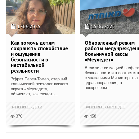
17.06.2025
15.06.2025
Как помочь детям
Обновленный режим
сохранять спокойствие
работы медучрежден
и ощущение
больничной кассы
безопасности в
«Меухедет»
нестабильной
В связи с ситуацией в сфер
реальности
безопасности и в соответст
с указаниями Министерства
Эфрат Перец-Томер, старший
здравоохранения, в
клинический психолог южного
воскресенье...
округа «Меухедет»,
объясняет, как создать...
ЗДОРОВЬЕ
ДЕТИ
ЗДОРОВЬЕ
МЕУХЕДЕТ
376
458