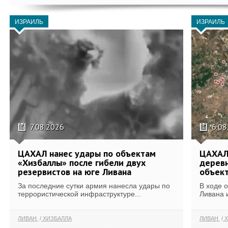
ИЗРАИЛЬ
ИЗРАИЛЬ
7.08.2026
6.08
ЦАХАЛ нанес удары по объектам
ЦАХАЛ:
«Хизбаллы» после гибели двух
деревн
резервистов на юге Ливана
объек
За последние сутки армия нанесла удары по
В ходе 
террористической инфраструктуре...
Ливана 
ЛИВАН
ХИЗБАЛЛА
ЛИВАН
Х