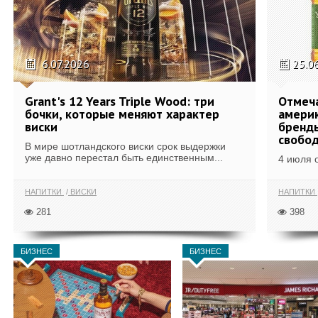
6.07.2026
25.0
Grant's 12 Years Triple Wood: три
Отмеч
бочки, которые меняют характер
америк
виски
бренды
свобо
В мире шотландского виски срок выдержки
уже давно перестал быть единственным...
4 июля 
НАПИТКИ
ВИСКИ
НАПИТКИ
281
398
БИЗНЕС
БИЗНЕС