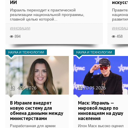
ИИ
искусс
Израиль переходит к практической
Правите
реализации национальной программы,
национа
главной целью которой...
развития
ИННОВАЦИИ
ИННОВАЦ
894
458
НАУКА И ТЕХНОЛОГИИ
НАУКА И ТЕХНОЛОГИИ
4.06.2026
20.05.2026
В Израиле внедрят
Маск: Израиль —
новую систему для
мировой лидер по
обмена данными между
инновациям на душу
министерствами
населения
Разработанная для армии
Илон Маск высоко оценил