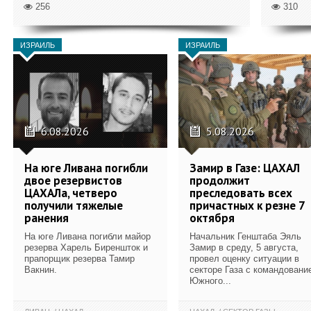
256
310
ИЗРАИЛЬ
ИЗРАИЛЬ
6.08.2026
5.08.2026
На юге Ливана погибли
Замир в Газе: ЦАХАЛ
двое резервистов
продолжит
ЦАХАЛа, четверо
преследовать всех
получили тяжелые
причастных к резне 7
ранения
октября
На юге Ливана погибли майор
Начальник Генштаба Эяль
резерва Харель Биреншток и
Замир в среду, 5 августа,
прапорщик резерва Тамир
провел оценку ситуации в
Вакнин.
секторе Газа с командовани
Южного...