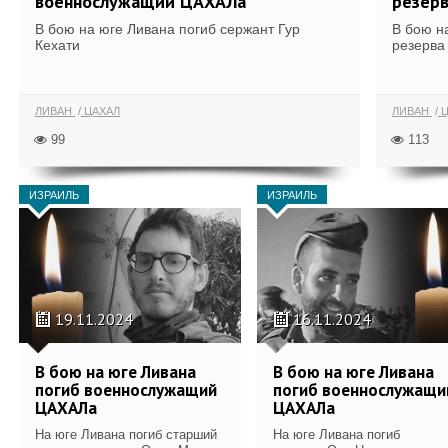
военнослужащий ЦАХАЛа
резерв
В бою на юге Ливана погиб сержант Гур
В бою н
Кехати
резерва
ЛИВАН
ЦАХАЛ
ЛИВАН
Ц
99
113
ИЗРАИЛЬ
ИЗРАИЛЬ
19.11.2024
16.11.2024
В бою на юге Ливана
В бою на юге Ливана
погиб военнослужащий
погиб военнослужащи
ЦАХАЛа
ЦАХАЛа
На юге Ливана погиб старший
На юге Ливана погиб