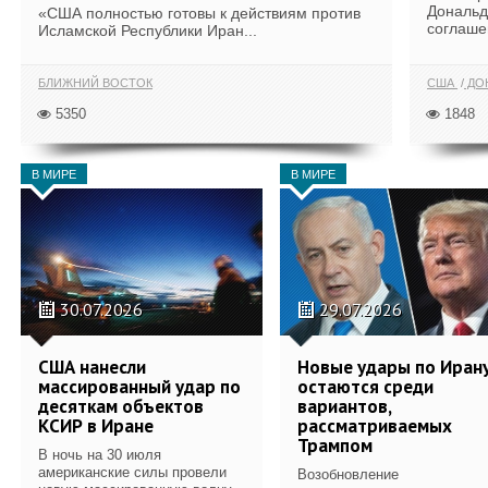
Дональд
«США полностью готовы к действиям против
соглаше
Исламской Республики Иран...
БЛИЖНИЙ ВОСТОК
США
ДОН
5350
1848
В МИРЕ
В МИРЕ
30.07.2026
29.07.2026
США нанесли
Новые удары по Иран
массированный удар по
остаются среди
десяткам объектов
вариантов,
КСИР в Иране
рассматриваемых
Трампом
В ночь на 30 июля
американские силы провели
Возобновление