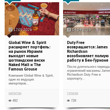
17.05.2026
14.04.2026
Global Wine & Spirit
Duty Free
расширяет портфель:
возвращается: James
на рынок Израиля
Richardson
выходят новые
возобновляет полную
шотландские виски
работу в Бен-Гурионе
Naked Malt и The
После длительного периода
Famous Grouse
ограничений магазины Jame
Richardson Duty Free в
Компания Global Wine & Spirit,
аэропорту...
один из ведущих
импортёров...
НАПИТКИ
ТУРИЗМ
482
728