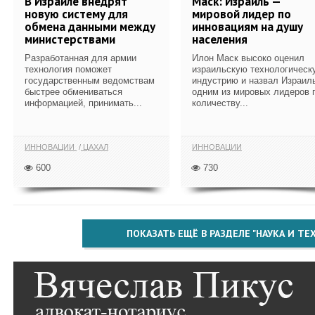
В Израиле внедрят
Маск: Израиль —
новую систему для
мировой лидер по
обмена данными между
инновациям на душу
министерствами
населения
Разработанная для армии
Илон Маск высоко оценил
технология поможет
израильскую технологическ
государственным ведомствам
индустрию и назвал Израил
быстрее обмениваться
одним из мировых лидеров 
информацией, принимать...
количеству...
ИННОВАЦИИ
ЦАХАЛ
ИННОВАЦИИ
600
730
ПОКАЗАТЬ ЕЩЁ В РАЗДЕЛЕ "НАУКА И Т