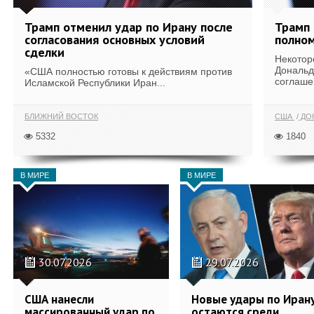
Трамп отменил удар по Ирану после
Трамп 
согласования основных условий
полном
сделки
Некотор
Дональд
«США полностью готовы к действиям против
соглаше
Исламской Республики Иран...
БЛИЖНИЙ ВОСТОК
США
ДОН
5332
1840
В МИРЕ
В МИРЕ
30.07.2026
29.07.2026
США нанесли
Новые удары по Иран
массированный удар по
остаются среди