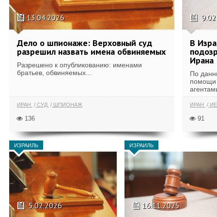
13.04.2026
9.02
Дело о шпионаже: Верховный суд
В Изра
разрешил назвать имена обвиняемых
подозр
Ирана
Разрешено к опубликованию: именами
братьев, обвиняемых...
По данн
помощи 
агентам
ИРАН
СУД
ШПИОНАЖ
ИРАН
ИЕ
136
91
ИЗРАИЛЬ
ИЗРАИЛЬ
5.02.2026
16.11.2025