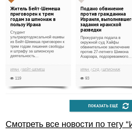
Житель Бейт-Шемеша
Подано обвинение
приговорен к трем
против гражданина
годам за шпионаж в
Израиля, выполнявшег
пользу Ирана
задания иранской
разведки
Студент
ультраортодоксальной ешивы
Прокуратура подала в
из Бейт-Шемеша приговорен к
окружной суд Хайфы
трем годам лишения свободы
обвинительное заключение
и штрафу за шпионскую
против 27-летнего Шимона
деятельность...
Азарзара, подозреваемого...
ИРАН
БЕЙТ-ШЕМЕШ
ИРАН
СУД
ШПИОНАЖ
119
93
ПОКАЗАТЬ ЕЩЁ
Смотреть все новости по тегу “