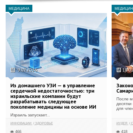
МЕДИЦИНА
МЕДИЦИН
9.07.2026
18.0
Из домашнего УЗИ — в управление
Законо
сердечной недостаточностью: три
Самари
израильские компании будут
После м
разрабатывать следующее
десятки
поколение медицины на основе ИИ
для член
Израиль запускает...
ИННОВАЦИИ
ЗДОРОВЬЕ
ИУДЕЯ
С
466
418