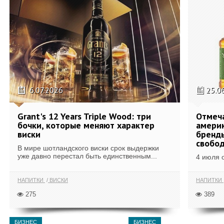
6.07.2026
25.0
Grant's 12 Years Triple Wood: три
Отмеч
бочки, которые меняют характер
америк
виски
бренды
свобо
В мире шотландского виски срок выдержки
уже давно перестал быть единственным...
4 июля 
НАПИТКИ
ВИСКИ
НАПИТКИ
275
389
БИЗНЕС
БИЗНЕС