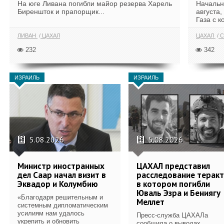
На юге Ливана погибли майор резерва Харель
Начальн
Биреншток и прапорщик...
августа,
Газа с к
ЛИВАН
ЦАХАЛ
ЦАХАЛ
С
232
342
ИЗРАИЛЬ
ИЗРАИЛЬ
5.08.2026
5.08.2026
Министр иностранных
ЦАХАЛ представил
дел Саар начал визит в
расследование теракт
Эквадор и Колумбию
в котором погибли
Юваль Эзра и Бениягу
«Благодаря решительным и
Меллет
системным дипломатическим
усилиям нам удалось
Пресс-служба ЦАХАЛа
укрепить и обновить
сообщила о выводах