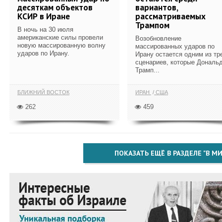
десяткам объектов
вариантов,
КСИР в Иране
рассматриваемых
Трампом
В ночь на 30 июля
американские силы провели
Возобновление
новую массированную волну
массированных ударов по
ударов по Ирану.
Ирану остается одним из тр
сценариев, которые Дональ
Трамп...
БЛИЖНИЙ ВОСТОК
ИРАН
США
262
459
ПОКАЗАТЬ ЕЩЁ В РАЗДЕЛЕ "В МИ