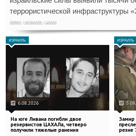
израильские силы выявили тысячи о
террористической инфраструктуры «
ЛИВАН
ХИЗБАЛЛА
ЦАХАЛ
ИЗРАИЛЬ
ИЗРАИЛЬ
6.08.2026
5.08
На юге Ливана погибли двое
Замир 
резервистов ЦАХАЛа, четверо
пресле
получили тяжелые ранения
резне 