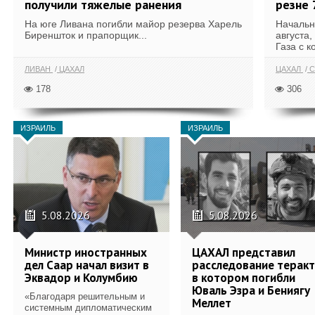
получили тяжелые ранения
резне 
На юге Ливана погибли майор резерва Харель
Начальн
Биреншток и прапорщик...
августа,
Газа с к
ЛИВАН
ЦАХАЛ
ЦАХАЛ
С
178
306
ИЗРАИЛЬ
ИЗРАИЛЬ
5.08.2026
5.08.2026
Министр иностранных
ЦАХАЛ представил
дел Саар начал визит в
расследование теракт
Эквадор и Колумбию
в котором погибли
Юваль Эзра и Бениягу
«Благодаря решительным и
Меллет
системным дипломатическим