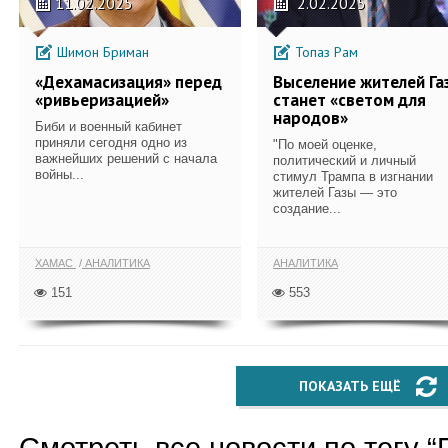
11.02.2025
2.02.2025
Шимон Бриман
Топаз Рам
«Дехамасизация» перед
Выселение жителей Га
«ривьеризацией»
станет «светом для
народов»
Биби и военный кабинет
приняли сегодня одно из
"По моей оценке,
важнейших решений с начала
политический и личный
войны...
стимул Трампа в изгнании
жителей Газы — это
создание...
ХАМАС
АНАЛИТИКА
АНАЛИТИКА
151
553
ПОКАЗАТЬ ЕЩЁ