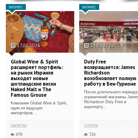
БИЗНЕС
БИЗНЕС
17.05.2026
14.04.2026
Global Wine & Spirit
Duty Free
расширяет портфель:
возвращается: James
на рынок Израиля
Richardson
выходят новые
возобновляет полную
шотландские виски
работу в Бен-Гурионе
Naked Malt и The
После длительного периода
Famous Grouse
ограничений магазины Jame
Richardson Duty Free в
Компания Global Wine & Spirit,
аэропорту...
один из ведущих
импортёров...
НАПИТКИ
ТУРИЗМ
479
724