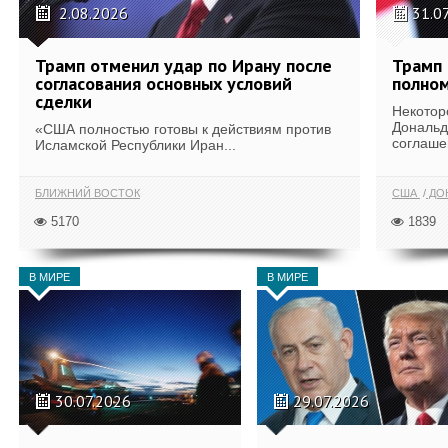
2.08.2026
31.0
Трамп отменил удар по Ирану после
Трамп 
согласования основных условий
полном
сделки
Некотор
Дональд
«США полностью готовы к действиям против
соглаше
Исламской Республики Иран...
БЛИЖНИЙ ВОСТОК
США
ДОН
5170
1839
В МИРЕ
В МИРЕ
30.07.2026
29.07.2026