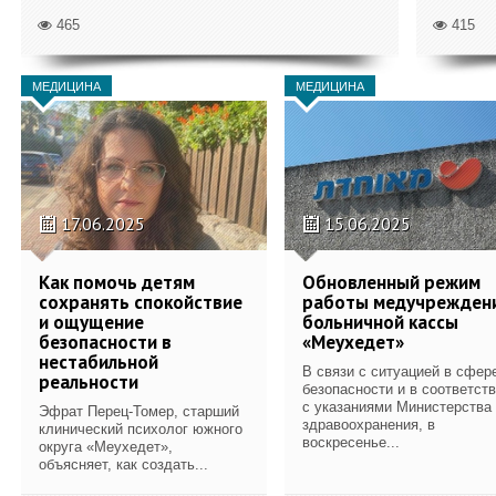
465
415
МЕДИЦИНА
МЕДИЦИНА
17.06.2025
15.06.2025
Как помочь детям
Обновленный режим
сохранять спокойствие
работы медучрежден
и ощущение
больничной кассы
безопасности в
«Меухедет»
нестабильной
В связи с ситуацией в сфер
реальности
безопасности и в соответст
с указаниями Министерства
Эфрат Перец-Томер, старший
здравоохранения, в
клинический психолог южного
воскресенье...
округа «Меухедет»,
объясняет, как создать...