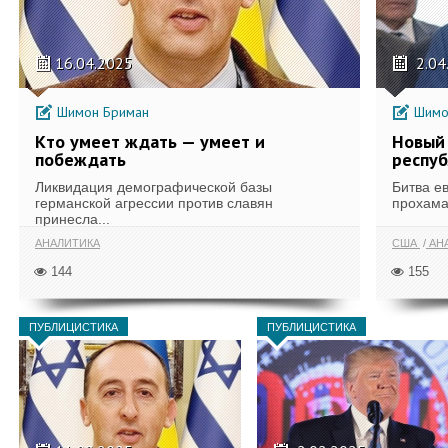
16.04.2025
2.04
Шимон Бриман
Шимо
Кто умеет ждать — умеет и
Новый 
побеждать
респу
Ликвидация демографической базы
Битва е
германской агрессии против славян
прохама
принесла...
АНАЛИТИКА
США
АН
144
155
ПУБЛИЦИСТИКА
ПУБЛИЦИСТИКА