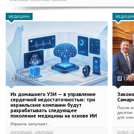
МЕДИЦИНА
МЕДИЦИН
9.07.2026
18.0
Из домашнего УЗИ — в управление
Законо
сердечной недостаточностью: три
Самари
израильские компании будут
После м
разрабатывать следующее
десятки
поколение медицины на основе ИИ
для член
Израиль запускает...
ИННОВАЦИИ
ЗДОРОВЬЕ
ИУДЕЯ
С