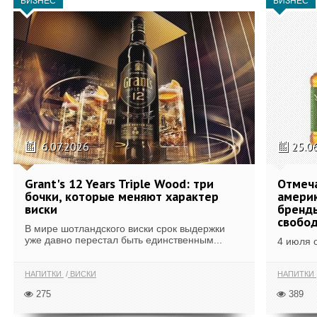
БИЗНЕС
БИЗНЕС
6.07.2026
25.0
Grant's 12 Years Triple Wood: три
Отмеч
бочки, которые меняют характер
америк
виски
бренды
свобо
В мире шотландского виски срок выдержки
уже давно перестал быть единственным...
4 июля 
НАПИТКИ
ВИСКИ
НАПИТКИ
275
389