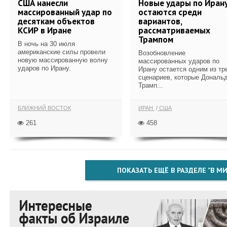
США нанесли
Новые удары по Иран
массированный удар по
остаются среди
десяткам объектов
вариантов,
КСИР в Иране
рассматриваемых
Трампом
В ночь на 30 июля
американские силы провели
Возобновление
новую массированную волну
массированных ударов по
ударов по Ирану.
Ирану остается одним из тр
сценариев, которые Дональ
Трамп...
БЛИЖНИЙ ВОСТОК
ИРАН
США
261
458
ПОКАЗАТЬ ЕЩЁ В РАЗДЕЛЕ "В МИ