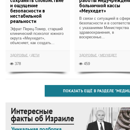
сохранять спокойствие
работы медучрежден
и ощущение
больничной кассы
безопасности в
«Меухедет»
нестабильной
В связи с ситуацией в сфер
реальности
безопасности и в соответст
с указаниями Министерства
Эфрат Перец-Томер, старший
здравоохранения, в
клинический психолог южного
воскресенье...
округа «Меухедет»,
объясняет, как создать...
ЗДОРОВЬЕ
ДЕТИ
ЗДОРОВЬЕ
МЕУХЕДЕТ
378
459
ПОКАЗАТЬ ЕЩЁ В РАЗДЕЛЕ "МЕДИ