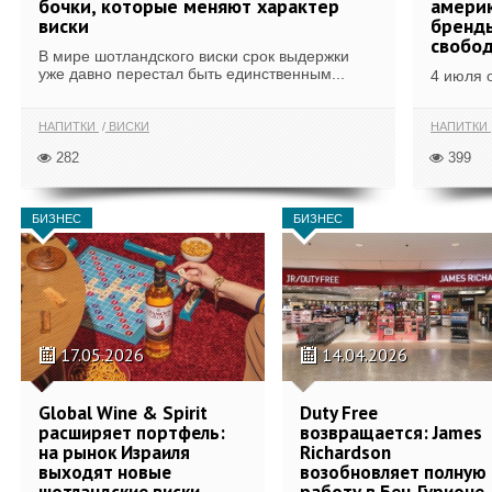
бочки, которые меняют характер
америк
виски
бренды
свобо
В мире шотландского виски срок выдержки
уже давно перестал быть единственным...
4 июля 
НАПИТКИ
ВИСКИ
НАПИТКИ
282
399
БИЗНЕС
БИЗНЕС
17.05.2026
14.04.2026
Global Wine & Spirit
Duty Free
расширяет портфель:
возвращается: James
на рынок Израиля
Richardson
выходят новые
возобновляет полную
шотландские виски
работу в Бен-Гурионе