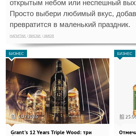
открытым небом или неспешный выхо
Просто выбери любимый вкус, добав
превратится в маленький праздник.
НАПИТКИ
ВИСКИ
AMOR
БИЗНЕС
БИЗНЕС
6.07.2026
25.0
Grant's 12 Years Triple Wood: три
Отмеч