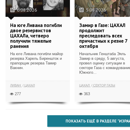
6.08.2026
5.08.2026
На юге Ливана погибли
Замир в Газе: ЦАХАЛ
двое резервистов
продолжит
ЦАХАЛа, четверо
преследовать всех
получили тяжелые
причастных к резне 7
ранения
октября
На юге Ливана погибли майор
Начальник Генштаба Эяль
резерва Харель Биреншток и
Замир в среду, 5 августа,
прапорщик резерва Тамир
провел оценку ситуации в
Вакнин.
секторе Газа с командовани
Южного...
ЛИВАН
ЦАХАЛ
ЦАХАЛ
СЕКТОР ГАЗЫ
277
363
ПОКАЗАТЬ ЕЩЁ В РАЗДЕЛЕ "ИЗРА