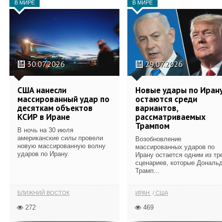
В МИРЕ
В МИРЕ
30.07.2026
29.07.2026
США нанесли
Новые удары по Иран
массированный удар по
остаются среди
десяткам объектов
вариантов,
КСИР в Иране
рассматриваемых
Трампом
В ночь на 30 июля
американские силы провели
Возобновление
новую массированную волну
массированных ударов по
ударов по Ирану.
Ирану остается одним из тр
сценариев, которые Дональ
Трамп...
БЛИЖНИЙ ВОСТОК
ИРАН
США
272
469