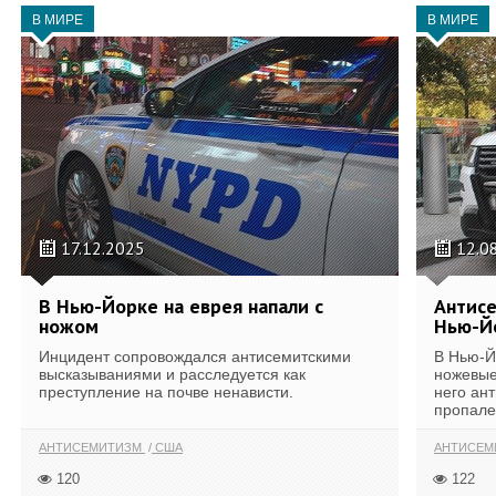
В МИРЕ
В МИРЕ
17.12.2025
12.0
В Нью-Йорке на еврея напали с
Антисе
ножом
Нью-Й
Инцидент сопровождался антисемитскими
В Нью-Й
высказываниями и расследуется как
ножевые
преступление на почве ненависти.
него ан
пропалес
АНТИСЕМИТИЗМ
США
АНТИСЕМ
120
122