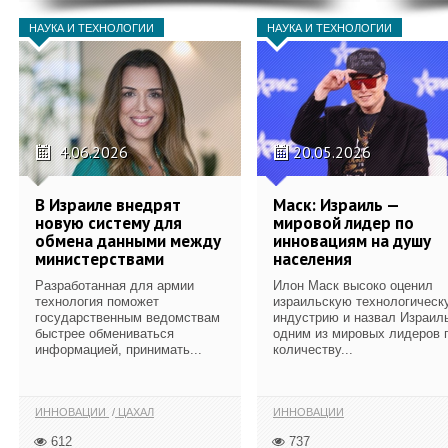
НАУКА И ТЕХНОЛОГИИ
НАУКА И ТЕХНОЛОГИИ
4.06.2026
20.05.2026
В Израиле внедрят
Маск: Израиль —
новую систему для
мировой лидер по
обмена данными между
инновациям на душу
министерствами
населения
Разработанная для армии
Илон Маск высоко оценил
технология поможет
израильскую технологическ
государственным ведомствам
индустрию и назвал Израил
быстрее обмениваться
одним из мировых лидеров 
информацией, принимать...
количеству...
ИННОВАЦИИ
ЦАХАЛ
ИННОВАЦИИ
612
737