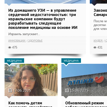
Из домашнего УЗИ — в управление
Законо
сердечной недостаточностью: три
Самари
израильские компании будут
После м
разрабатывать следующее
десятки
поколение медицины на основе ИИ
для член
Израиль запускает...
ИННОВАЦИИ
ЗДОРОВЬЕ
ИУДЕЯ
С
475
431
МЕДИЦИНА
МЕДИЦИНА
17.06.2025
15.06.2025
Как помочь детям
Обновленный режим