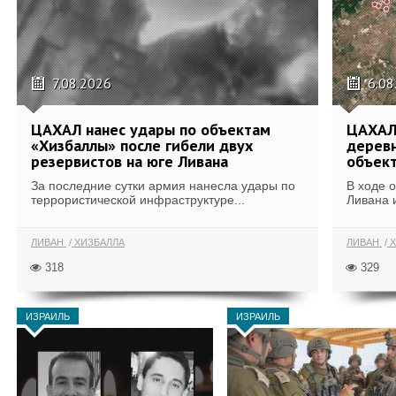
7.08.2026
6.08
ЦАХАЛ нанес удары по объектам
ЦАХАЛ:
«Хизбаллы» после гибели двух
деревн
резервистов на юге Ливана
объек
За последние сутки армия нанесла удары по
В ходе 
террористической инфраструктуре...
Ливана 
ЛИВАН
ХИЗБАЛЛА
ЛИВАН
Х
318
329
ИЗРАИЛЬ
ИЗРАИЛЬ