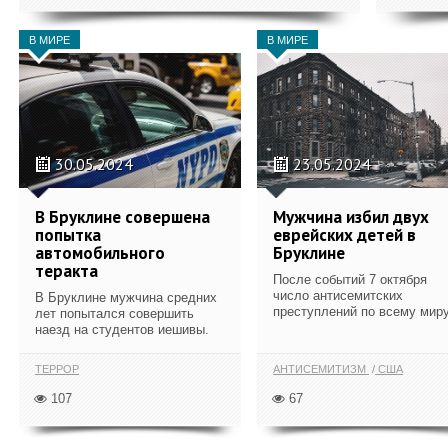
В МИРЕ
В МИРЕ
30.05.2024
23.05.2024
В Бруклине совершена
Мужчина избил двух
попытка
еврейских детей в
автомобильного
Бруклине
теракта
После событий 7 октября
число антисемитских
В Бруклине мужчина средних
преступлений по всему миру
лет попытался совершить
наезд на студентов иешивы.
ТЕРРОР
АНТИСЕМИТИЗМ
США
107
67