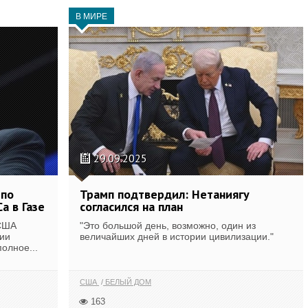
В МИРЕ
29.09.2025
 по
Трамп подтвердил: Нетаниягу
а в Газе
согласился на план
 США
"Это большой день, возможно, один из
ии
величайших дней в истории цивилизации."
олное...
США
БЕЛЫЙ ДОМ
163