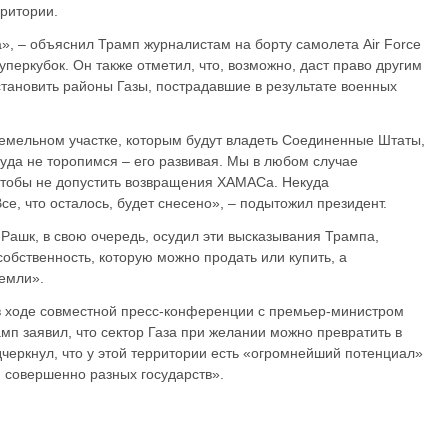
рритории.
 – объяснил Трамп журналистам на борту самолета Air Force
перкубок. Он также отметил, что, возможно, даст право другим
тановить районы Газы, пострадавшие в результате военных
земельном участке, которым будут владеть Соединенные Штаты,
уда не торопимся – его развивая. Мы в любом случае
 чтобы не допустить возвращения ХАМАСа. Некуда
се, что осталось, будет снесено», – подытожил президент.
ашк, в свою очередь, осудил эти высказывания Трампа,
 собственность, которую можно продать или купить, а
емли».
в ходе совместной пресс-конференции с премьер-министром
п заявил, что сектор Газа при желании можно превратить в
черкнул, что у этой территории есть «огромнейший потенциал»
и совершенно разных государств».