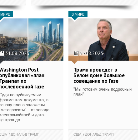
 МИРЕ
В МИРЕ
31.08.2025
27.08.2025
Washington Post
Трамп проведет в
опубликовал «план
Белом доме большое
Трампа» по
совещание по Газе
послевоенной Газе
"Мы готовим очень подробный
план"
Судя по публикуемым
фрагментам документа, в
основу плана заложены
"мегапроекты" – от завода
электромобилей и дата-
центров до...
США
ДОНАЛЬД ТРАМП
США
ДОНАЛЬД ТРАМП