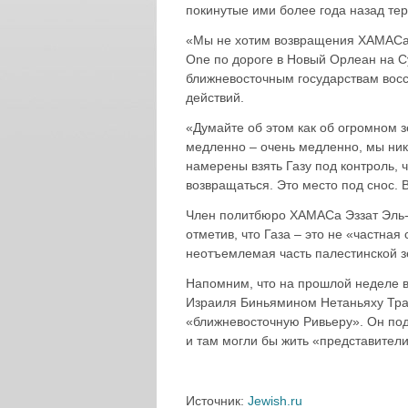
покинутые ими более года назад те
«Мы не хотим возвращения ХАМАСа»,
One по дороге в Новый Орлеан на Су
ближневосточным государствам восс
действий.
«Думайте об этом как об огромном 
медленно – очень медленно, мы ник
намерены взять Газу под контроль,
возвращаться. Это место под снос. В
Член политбюро ХАМАСа Эззат Эль-Р
отметив, что Газа – это не «частная
неотъемлемая часть палестинской з
Напомним, что на прошлой неделе 
Израиля Биньямином Нетаньяху Трам
«ближневосточную Ривьеру». Он под
и там могли бы жить «представител
Источник:
Jewish.ru