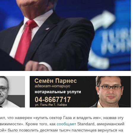
, что намерен «купить сектор Газа и владеть им», назвав эту
ижимости». Кроме того, как
сообщает
Standard, американский
ой» было позволить десяткам тысяч палестинцев вернуться на