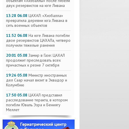
объектам «Хизбаллы» после гибели
двух резервистов на юге Ливана
13:28 06.08
ЦАХАЛ: «Хизбалла»
превратила деревни юга Ливана в
сеть военных объектов
11:52 06.08
На юге Ливана погибли
двое резервистов ЦАХАЛа, четверо
получили тяжелые ранения
20:01 05.08
Замир в Газе: ЦАХАЛ
продолжит преследовать всех
причастных к резне 7 октября
19:26 05.08
Министр иностранных
дел Саар начал визит в Эквадор и
Колумбию
17:50 05.08
ЦАХАЛ представил
расследование теракта, в котором
погибли Юваль Эзра и Бениягу
Меллет