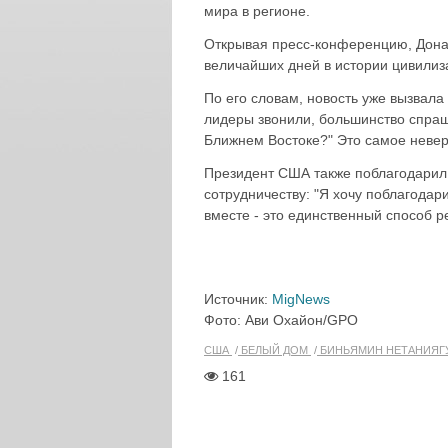
мира в регионе.
Открывая пресс-конференцию, Донал
величайших дней в истории цивилиз
По его словам, новость уже вызвал
лидеры звонили, большинство спраш
Ближнем Востоке?" Это самое невер
Президент США также поблагодарил г
сотрудничеству: "Я хочу поблагодар
вместе - это единственный способ ре
Источник:
MigNews
Фото: Ави Охайон/GPO
США
БЕЛЫЙ ДОМ
БИНЬЯМИН НЕТАНИЯГ
161