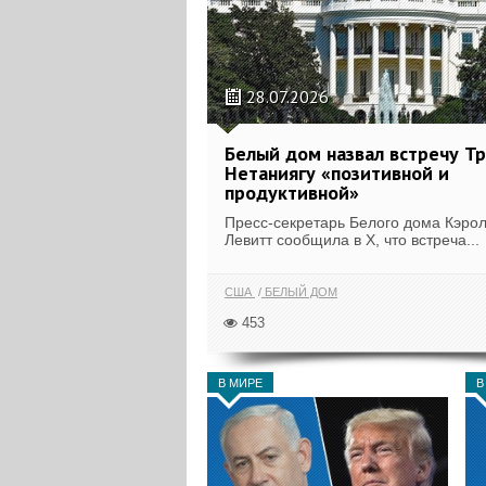
28.07.2026
Белый дом назвал встречу Т
Нетаниягу «позитивной и
продуктивной»
Пресс-секретарь Белого дома Кэро
Левитт сообщила в X, что встреча...
США
БЕЛЫЙ ДОМ
453
В МИРЕ
В