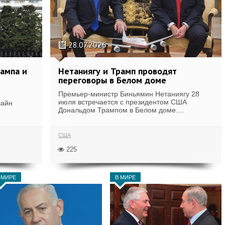
28.07.2026
рампа и
Нетаниягу и Трамп проводят
переговоры в Белом доме
Премьер-министр Биньямин Нетаниягу 28
июля встречается с президентом США
лайн
Дональдом Трампом в Белом доме....
США
225
 МИРЕ
В МИРЕ