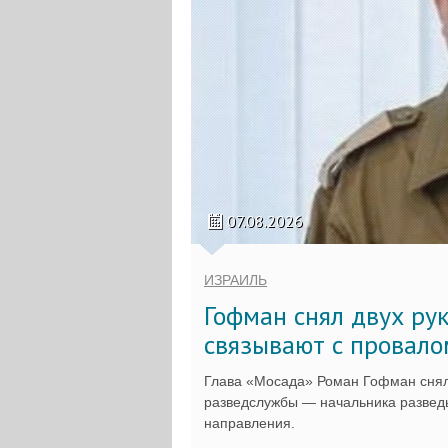
07.08.2026
ИЗРАИЛЬ
Гофман снял двух ру
связывают с провало
Глава «Мосада» Роман Гофман снял
разведслужбы — начальника разведы
направления.