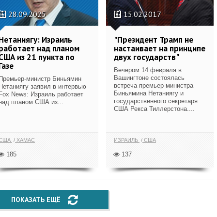
28.09.2025
15.02.2017
Нетаниягу: Израиль
"Президент Трамп не
работает над планом
настаивает на принципе
США из 21 пункта по
двух государств"
Газе
Вечером 14 февраля в
Вашингтоне состоялась
Премьер-министр Биньямин
встреча премьер-министра
Нетаниягу заявил в интервью
Биньямина Нетаниягу и
Fox News: Израиль работает
государственного секретаря
над планом США из...
США Рекса Тиллерстона....
США
ХАМАС
ИЗРАИЛЬ
США
185
137
ПОКАЗАТЬ ЕЩЁ