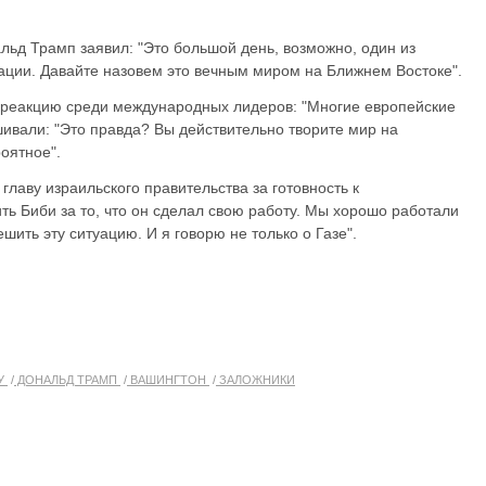
ьд Трамп заявил: "Это большой день, возможно, один из
ации. Давайте назовем это вечным миром на Ближнем Востоке".
а реакцию среди международных лидеров: "Многие европейские
ивали: "Это правда? Вы действительно творите мир на
оятное".
лаву израильского правительства за готовность к
ить Биби за то, что он сделал свою работу. Мы хорошо работали
шить эту ситуацию. И я говорю не только о Газе".
У
ДОНАЛЬД ТРАМП
ВАШИНГТОН
ЗАЛОЖНИКИ