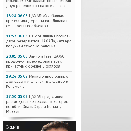
объектам «Хизбаллы» после гибели
двух резервистов на юге Ливана
13:28 06.08
ЦАХАЛ: «Хизбалла»
превратила деревни юга Ливана в
сеть военных объектов
11:52 06.08
На юге Ливана погибли
двое резервистов ЦАХАЛа, четверо
получили тяжелые ранения
20:01 05.08
Замир в Газе: ЦАХАЛ
продолжит преследовать всех
причастных к резне 7 октября
19:26 05.08
Министр иностранных
дел Саар начал визит в Эквадор и
Колумбию
17:50 05.08
ЦАХАЛ представил
расследование теракта, в котором
погибли Юваль Эзра и Бениягу
Меллет