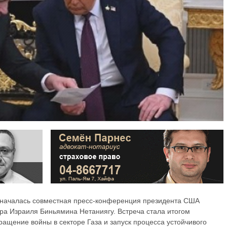
 началась совместная пресс-конференция президента США
а Израиля Биньямина Нетаниягу. Встреча стала итогом
ащение войны в секторе Газа и запуск процесса устойчивого