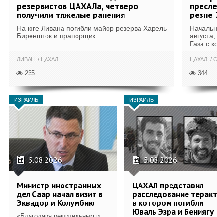
резервистов ЦАХАЛа, четверо
пресле
получили тяжелые ранения
резне 
На юге Ливана погибли майор резерва Харель
Начальн
Биреншток и прапорщик...
августа,
Газа с к
ЛИВАН
ЦАХАЛ
ЦАХАЛ
С
235
344
ИЗРАИЛЬ
ИЗРАИЛЬ
5.08.2026
5.08.2026
Министр иностранных
ЦАХАЛ представил
дел Саар начал визит в
расследование теракт
Эквадор и Колумбию
в котором погибли
Юваль Эзра и Бениягу
«Благодаря решительным и