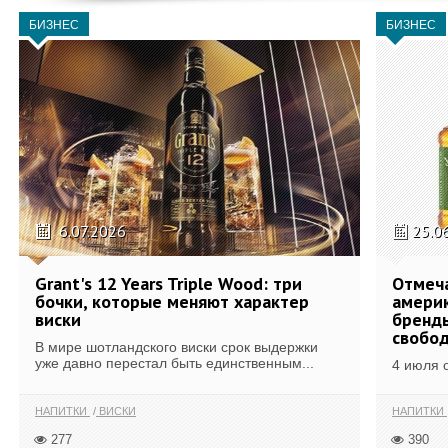
БИЗНЕС
БИЗНЕС
6.07.2026
25.0
Grant's 12 Years Triple Wood: три
Отмеч
бочки, которые меняют характер
америк
виски
бренды
свобо
В мире шотландского виски срок выдержки
уже давно перестал быть единственным...
4 июля 
НАПИТКИ
ВИСКИ
НАПИТКИ
277
390