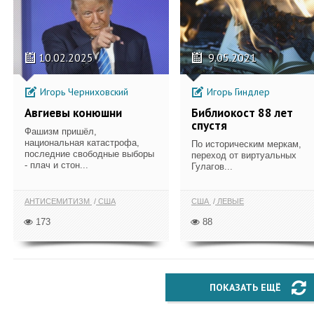
10.02.2025
9.05.2021
Игорь Черниховский
Игорь Гиндлер
Авгиевы конюшни
Библиокост 88 лет
спустя
Фашизм пришёл,
национальная катастрофа,
По историческим меркам,
последние свободные выборы
переход от виртуальных
- плач и стон...
Гулагов...
АНТИСЕМИТИЗМ
США
США
ЛЕВЫЕ
173
88
ПОКАЗАТЬ ЕЩЁ