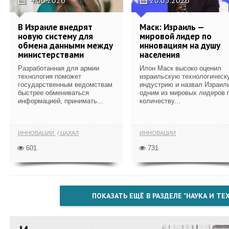
В Израиле внедрят
Маск: Израиль —
новую систему для
мировой лидер по
обмена данными между
инновациям на душу
министерствами
населения
Разработанная для армии
Илон Маск высоко оценил
технология поможет
израильскую технологическ
государственным ведомствам
индустрию и назвал Израил
быстрее обмениваться
одним из мировых лидеров 
информацией, принимать...
количеству...
ИННОВАЦИИ
ЦАХАЛ
ИННОВАЦИИ
601
731
ПОКАЗАТЬ ЕЩЁ В РАЗДЕЛЕ "НАУКА И Т