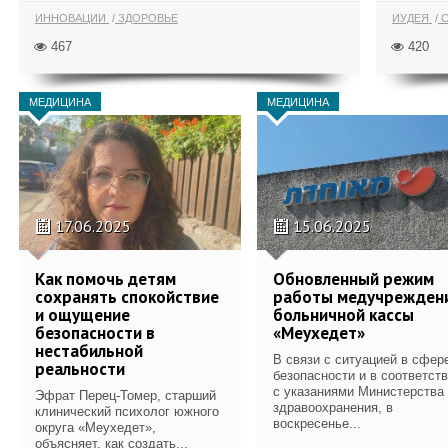
ИННОВАЦИИ
ЗДОРОВЬЕ
ИУДЕЯ
С
467
420
МЕДИЦИНА
МЕДИЦИНА
17.06.2025
15.06.2025
Как помочь детям
Обновленный режим
сохранять спокойствие
работы медучрежден
и ощущение
больничной кассы
безопасности в
«Меухедет»
нестабильной
В связи с ситуацией в сфер
реальности
безопасности и в соответст
с указаниями Министерства
Эфрат Перец-Томер, старший
здравоохранения, в
клинический психолог южного
воскресенье...
округа «Меухедет»,
объясняет, как создать...