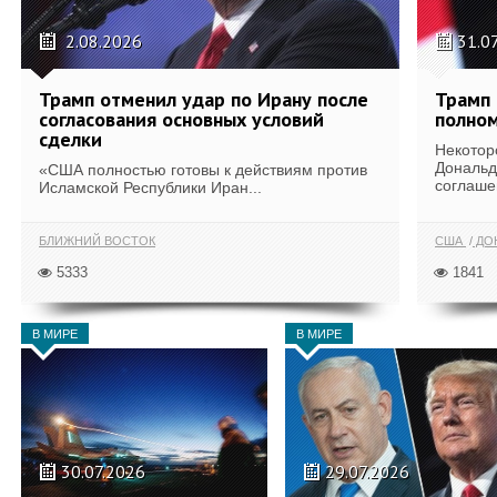
2.08.2026
31.0
Трамп отменил удар по Ирану после
Трамп 
согласования основных условий
полном
сделки
Некотор
Дональд
«США полностью готовы к действиям против
соглаше
Исламской Республики Иран...
БЛИЖНИЙ ВОСТОК
США
ДОН
5333
1841
В МИРЕ
В МИРЕ
30.07.2026
29.07.2026