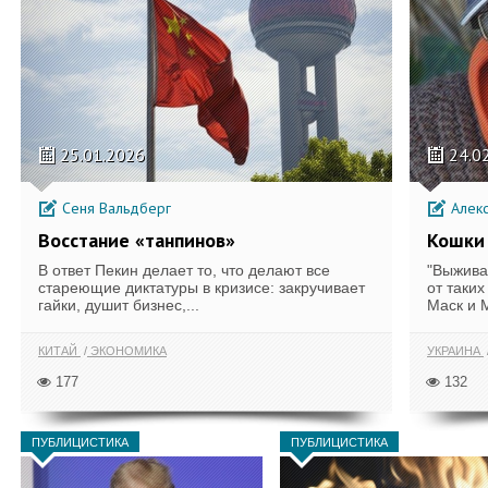
25.01.2026
24.0
Сеня Вальдберг
Алекс
Восстание «танпинов»
Кошки
В ответ Пекин делает то, что делают все
"Выжива
стареющие диктатуры в кризисе: закручивает
от таки
гайки, душит бизнес,...
Маск и М
КИТАЙ
ЭКОНОМИКА
УКРАИНА
177
132
ПУБЛИЦИСТИКА
ПУБЛИЦИСТИКА