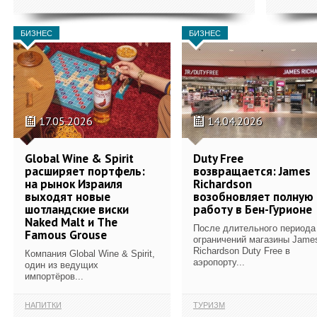
БИЗНЕС
БИЗНЕС
17.05.2026
14.04.2026
Global Wine & Spirit
Duty Free
расширяет портфель:
возвращается: James
на рынок Израиля
Richardson
выходят новые
возобновляет полную
шотландские виски
работу в Бен-Гурионе
Naked Malt и The
После длительного периода
Famous Grouse
ограничений магазины Jame
Richardson Duty Free в
Компания Global Wine & Spirit,
аэропорту...
один из ведущих
импортёров...
НАПИТКИ
ТУРИЗМ