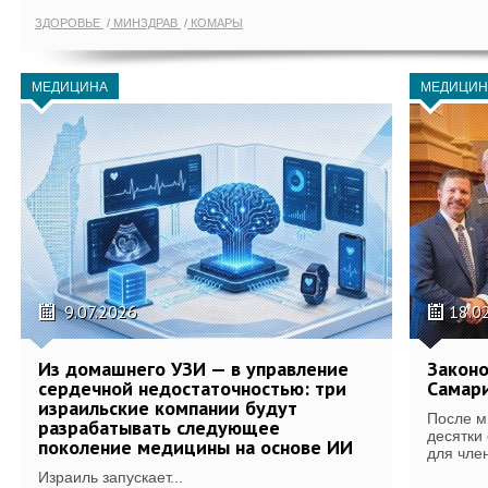
ЗДОРОВЬЕ
МИНЗДРАВ
КОМАРЫ
МЕДИЦИНА
МЕДИЦИН
9.07.2026
18.0
Из домашнего УЗИ — в управление
Законо
сердечной недостаточностью: три
Самари
израильские компании будут
После м
разрабатывать следующее
десятки
поколение медицины на основе ИИ
для член
Израиль запускает...