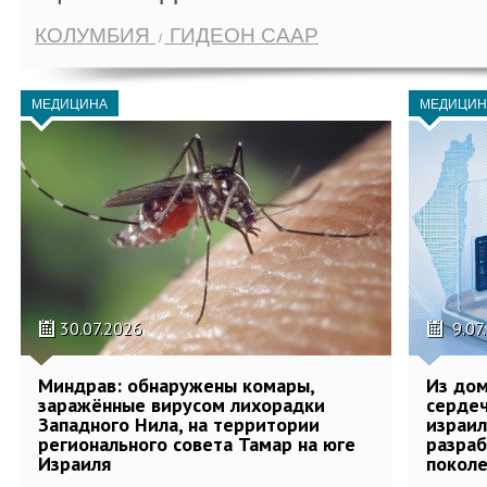
КОЛУМБИЯ
ГИДЕОН СААР
МЕДИЦИНА
МЕДИЦИН
30.07.2026
9.07
Миндрав: обнаружены комары,
Из дом
заражённые вирусом лихорадки
сердеч
Западного Нила, на территории
израил
регионального совета Тамар на юге
разра
Израиля
поколе