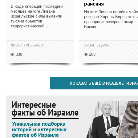
ранения
В ходе операций последних
месяцев на юге Ливана
На юге Ливана погибли май
израильские силы выявили
резерва Харель Биреншток 
тысячи объектов
прапорщик резерва Тамир
террористической...
Вакнин.
ЛИВАН
ХИЗБАЛЛА
ЛИВАН
ЦАХАЛ
339
288
ПОКАЗАТЬ ЕЩЁ В РАЗДЕЛЕ "ИЗРА