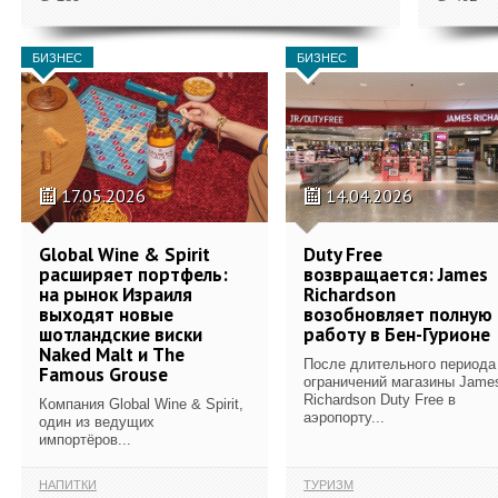
БИЗНЕС
БИЗНЕС
17.05.2026
14.04.2026
Global Wine & Spirit
Duty Free
расширяет портфель:
возвращается: James
на рынок Израиля
Richardson
выходят новые
возобновляет полную
шотландские виски
работу в Бен-Гурионе
Naked Malt и The
После длительного периода
Famous Grouse
ограничений магазины Jame
Richardson Duty Free в
Компания Global Wine & Spirit,
аэропорту...
один из ведущих
импортёров...
НАПИТКИ
ТУРИЗМ