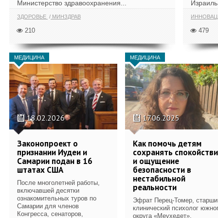
Министерство здравоохранения...
Израиль 
ЗДОРОВЬЕ
МИНЗДРАВ
ИННОВА
210
479
МЕДИЦИНА
МЕДИЦИНА
18.02.2026
17.06.2025
Законопроект о
Как помочь детям
признании Иудеи и
сохранять спокойств
Самарии подан в 16
и ощущение
штатах США
безопасности в
нестабильной
После многолетней работы,
реальности
включавшей десятки
ознакомительных туров по
Эфрат Перец-Томер, старши
Самарии для членов
клинический психолог южно
Конгресса, сенаторов,
округа «Меухедет»,