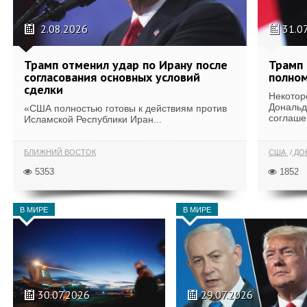
2.08.2026
31.0
Трамп отменил удар по Ирану после
Трамп 
согласования основных условий
полном
сделки
Некотор
Дональд
«США полностью готовы к действиям против
соглаше
Исламской Республики Иран...
БЛИЖНИЙ ВОСТОК
США
ДОН
5353
1852
В МИРЕ
В МИРЕ
30.07.2026
29.07.2026