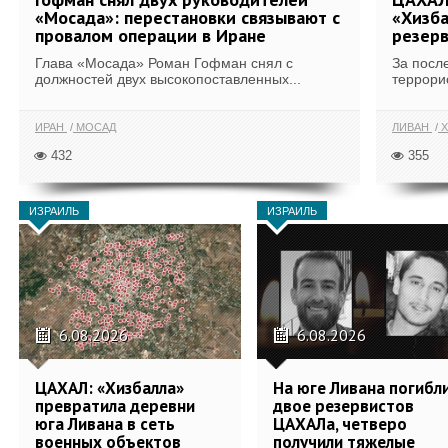
«Мосада»: перестановки связывают с
«Хизба
провалом операции в Иране
резерв
Глава «Мосада» Роман Гофман снял с
За посл
должностей двух высокопоставленных...
террори
ИРАН
МОСАД
ЛИВАН
Х
432
355
ИЗРАИЛЬ
ИЗРАИЛЬ
6.08.2026
6.08.2026
ЦАХАЛ: «Хизбалла»
На юге Ливана погибл
превратила деревни
двое резервистов
юга Ливана в сеть
ЦАХАЛа, четверо
военных объектов
получили тяжелые