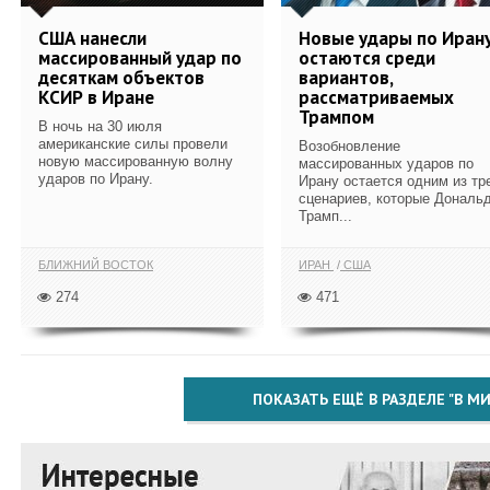
США нанесли
Новые удары по Иран
массированный удар по
остаются среди
десяткам объектов
вариантов,
КСИР в Иране
рассматриваемых
Трампом
В ночь на 30 июля
американские силы провели
Возобновление
новую массированную волну
массированных ударов по
ударов по Ирану.
Ирану остается одним из тр
сценариев, которые Дональ
Трамп...
БЛИЖНИЙ ВОСТОК
ИРАН
США
274
471
ПОКАЗАТЬ ЕЩЁ В РАЗДЕЛЕ "В МИ