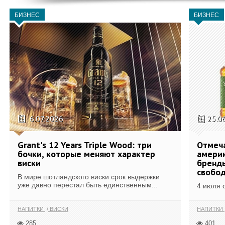
БИЗНЕС
БИЗНЕС
6.07.2026
25.0
Grant's 12 Years Triple Wood: три
Отмеч
бочки, которые меняют характер
америк
виски
бренды
свобо
В мире шотландского виски срок выдержки
уже давно перестал быть единственным...
4 июля 
НАПИТКИ
ВИСКИ
НАПИТКИ
285
401