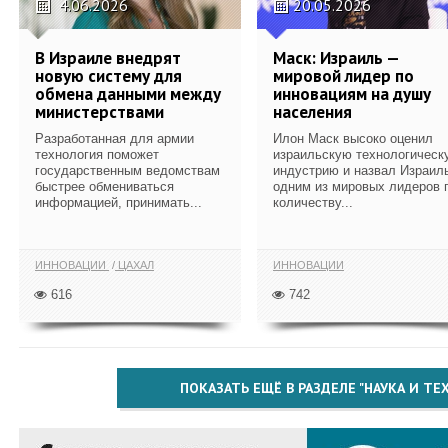
4.06.2026
20.05.2026
В Израиле внедрят
Маск: Израиль —
новую систему для
мировой лидер по
обмена данными между
инновациям на душу
министерствами
населения
Разработанная для армии
Илон Маск высоко оценил
технология поможет
израильскую технологическ
государственным ведомствам
индустрию и назвал Израил
быстрее обмениваться
одним из мировых лидеров 
информацией, принимать...
количеству...
ИННОВАЦИИ
ЦАХАЛ
ИННОВАЦИИ
616
742
ПОКАЗАТЬ ЕЩЁ В РАЗДЕЛЕ "НАУКА И Т