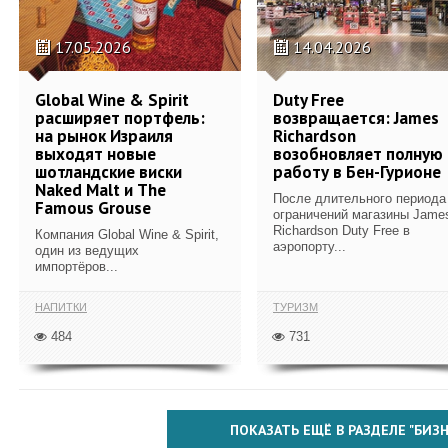
17.05.2026
14.04.2026
Global Wine & Spirit
Duty Free
расширяет портфель:
возвращается: James
на рынок Израиля
Richardson
выходят новые
возобновляет полную
шотландские виски
работу в Бен-Гурионе
Naked Malt и The
После длительного периода
Famous Grouse
ограничений магазины Jame
Richardson Duty Free в
Компания Global Wine & Spirit,
аэропорту...
один из ведущих
импортёров...
НАПИТКИ
ТУРИЗМ
484
731
ПОКАЗАТЬ ЕЩЁ В РАЗДЕЛЕ "БИЗН