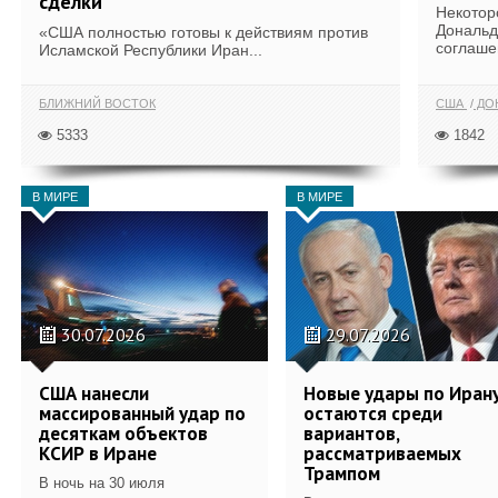
сделки
Некотор
Дональд
«США полностью готовы к действиям против
соглаше
Исламской Республики Иран...
БЛИЖНИЙ ВОСТОК
США
ДОН
5333
1842
В МИРЕ
В МИРЕ
30.07.2026
29.07.2026
США нанесли
Новые удары по Иран
массированный удар по
остаются среди
десяткам объектов
вариантов,
КСИР в Иране
рассматриваемых
Трампом
В ночь на 30 июля