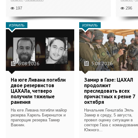
197
296
ИЗРАИЛЬ
ИЗРАИЛЬ
6.08.2026
5.08.2026
На юге Ливана погибли
Замир в Газе: ЦАХАЛ
двое резервистов
продолжит
ЦАХАЛа, четверо
преследовать всех
получили тяжелые
причастных к резне 7
ранения
октября
На юге Ливана погибли майор
Начальник Генштаба Эяль
резерва Харель Биреншток и
Замир в среду, 5 августа,
прапорщик резерва Тамир
провел оценку ситуации в
Вакнин.
секторе Газа с командовани
Южного...