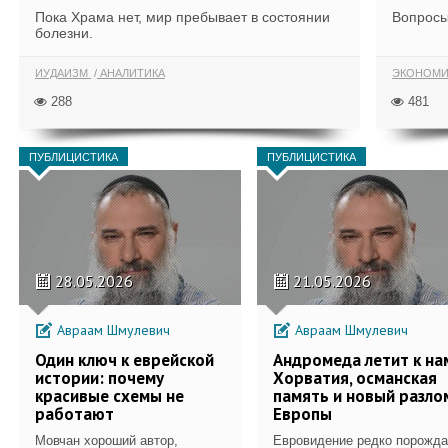
Пока Храма нет, мир пребывает в состоянии
Вопросы
болезни.
ИУДАИЗМ
АНАЛИТИКА
ЭКОНОМИ
288
481
ПУБЛИЦИСТИКА
ПУБЛИЦИСТИКА
28.05.2026
21.05.2026
Авраам Шмулевич
Авраам Шмулевич
Один ключ к еврейской
Андромеда летит к на
истории: почему
Хорватия, османская
красивые схемы не
память и новый разло
работают
Европы
Мовчан хороший автор,
Евровидение редко порожда