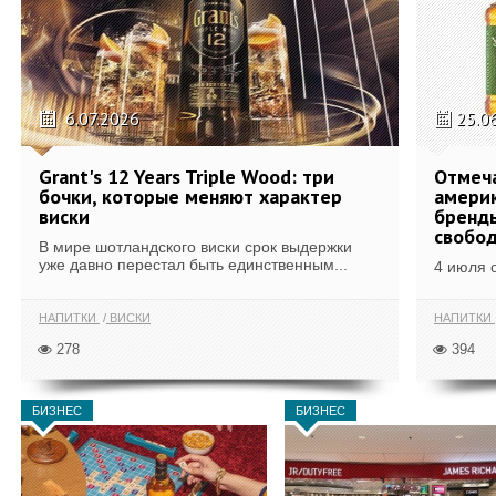
6.07.2026
25.0
Grant's 12 Years Triple Wood: три
Отмеч
бочки, которые меняют характер
америк
виски
бренды
свобо
В мире шотландского виски срок выдержки
уже давно перестал быть единственным...
4 июля 
НАПИТКИ
ВИСКИ
НАПИТКИ
278
394
БИЗНЕС
БИЗНЕС