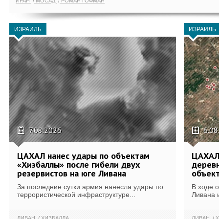
ИРАН
МОСАД
РОМАН ГОФМАН
ИЗРАИЛЬ
ИЗРАИЛЬ
7.08.2026
6.08
ЦАХАЛ нанес удары по объектам
ЦАХАЛ:
«Хизбаллы» после гибели двух
деревн
резервистов на юге Ливана
объек
За последние сутки армия нанесла удары по
В ходе 
террористической инфраструктуре...
Ливана 
ЛИВАН
ХИЗБАЛЛА
ЛИВАН
Х