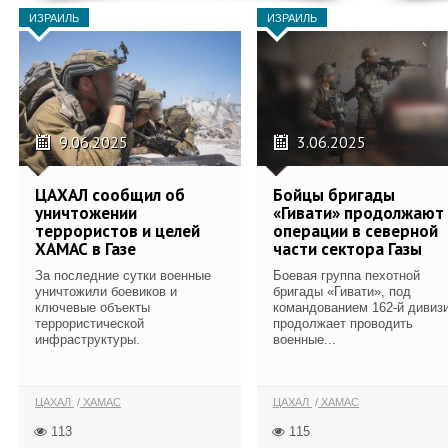
ИЗРАИЛЬ
ИЗРАИЛЬ
9.06.2025
3.06.2025
ЦАХАЛ сообщил об
Бойцы бригады
уничтожении
«Гивати» продолжают
террористов и целей
операции в северной
ХАМАС в Газе
части сектора Газы
За последние сутки военные
Боевая группа пехотной
уничтожили боевиков и
бригады «Гивати», под
ключевые объекты
командованием 162-й дивизи
террористической
продолжает проводить
инфраструктуры.
военные...
ЦАХАЛ
ХАМАС
ЦАХАЛ
ХАМАС
113
115