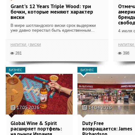
Grant's 12 Years Triple Wood: три
Отмеч
бочки, которые меняют характер
америк
виски
бренды
свобо
В мире шотландского виски срок выдержки
уже давно перестал быть единственным...
4 июля 
НАПИТКИ
ВИСКИ
НАПИТКИ
281
398
БИЗНЕС
БИЗНЕС
17.05.2026
14.04.2026
Global Wine & Spirit
Duty Free
расширяет портфель:
возвращается: James
на рынок Израиля
Richardson