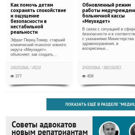
Как помочь детям
Обновленный режим
сохранять спокойствие
работы медучрежден
и ощущение
больничной кассы
безопасности в
«Меухедет»
нестабильной
В связи с ситуацией в сфер
реальности
безопасности и в соответст
с указаниями Министерства
Эфрат Перец-Томер, старший
здравоохранения, в
клинический психолог южного
воскресенье...
округа «Меухедет»,
объясняет, как создать...
ЗДОРОВЬЕ
ДЕТИ
ЗДОРОВЬЕ
МЕУХЕДЕТ
377
458
ПОКАЗАТЬ ЕЩЁ В РАЗДЕЛЕ "МЕДИ