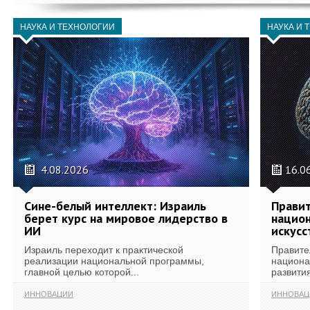
НАУКА И ТЕХНОЛОГИИ
НАУКА И 
4.08.2026
16.0
Сине-белый интеллект: Израиль
Правит
берет курс на мировое лидерство в
национ
ИИ
искусс
Израиль переходит к практической
Правите
реализации национальной программы,
национа
главной целью которой...
развития
ИННОВАЦИИ
ИННОВАЦ