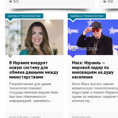
922
458
НАУКА И ТЕХНОЛОГИИ
НАУКА И ТЕХНОЛОГИИ
4.06.2026
20.05.2026
В Израиле внедрят
Маск: Израиль —
новую систему для
мировой лидер по
обмена данными между
инновациям на душу
министерствами
населения
Разработанная для армии
Илон Маск высоко оценил
технология поможет
израильскую технологическ
государственным ведомствам
индустрию и назвал Израил
быстрее обмениваться
одним из мировых лидеров 
информацией, принимать...
количеству...
ИННОВАЦИИ
ЦАХАЛ
ИННОВАЦИИ