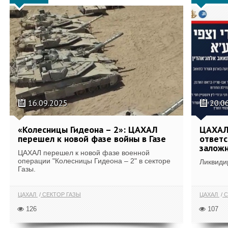
16.09.2025
20.0
«Колесницы Гидеона – 2»: ЦАХАЛ
ЦАХАЛ
перешел к новой фазе войны в Газе
ответс
заложн
ЦАХАЛ перешел к новой фазе военной
операции "Колесницы Гидеона – 2" в секторе
Ликвиди
Газы.
ЦАХАЛ
СЕКТОР ГАЗЫ
ЦАХАЛ
С
126
107