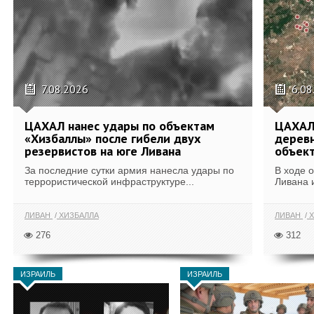
7.08.2026
6.08
ЦАХАЛ нанес удары по объектам
ЦАХАЛ:
«Хизбаллы» после гибели двух
деревн
резервистов на юге Ливана
объек
За последние сутки армия нанесла удары по
В ходе 
террористической инфраструктуре...
Ливана 
ЛИВАН
ХИЗБАЛЛА
ЛИВАН
Х
276
312
ИЗРАИЛЬ
ИЗРАИЛЬ