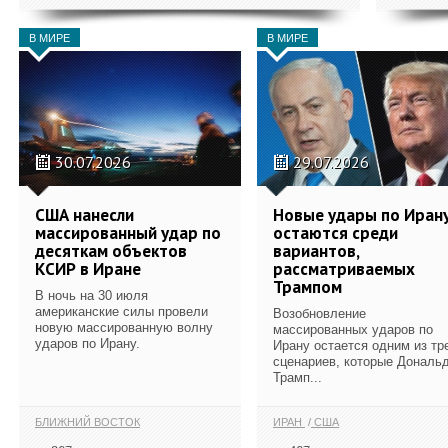
В МИРЕ
В МИРЕ
30.07.2026
29.07.2026
США нанесли
Новые удары по Иран
массированный удар по
остаются среди
десяткам объектов
вариантов,
КСИР в Иране
рассматриваемых
Трампом
В ночь на 30 июля
американские силы провели
Возобновление
новую массированную волну
массированных ударов по
ударов по Ирану.
Ирану остается одним из тр
сценариев, которые Дональ
Трамп...
БЛИЖНИЙ ВОСТОК
ИРАН
США