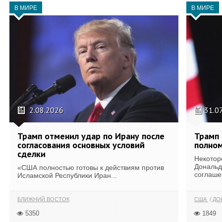
В МИРЕ
В МИРЕ
2.08.2026
31.0
Трамп отменил удар по Ирану после
Трамп 
согласования основных условий
полном
сделки
Некотор
Дональд
«США полностью готовы к действиям против
соглаше
Исламской Республики Иран...
БЛИЖНИЙ ВОСТОК
США
ДОН
5350
1849