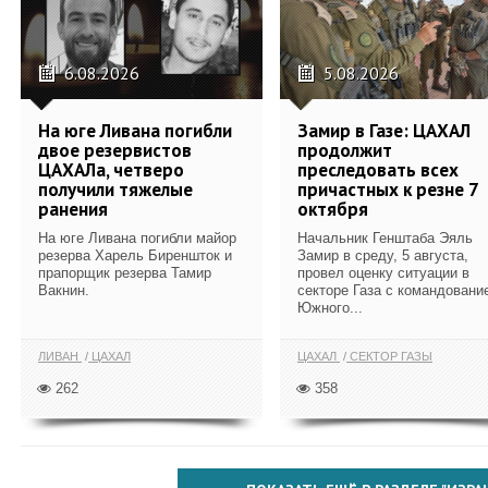
6.08.2026
5.08.2026
На юге Ливана погибли
Замир в Газе: ЦАХАЛ
двое резервистов
продолжит
ЦАХАЛа, четверо
преследовать всех
получили тяжелые
причастных к резне 7
ранения
октября
На юге Ливана погибли майор
Начальник Генштаба Эяль
резерва Харель Биреншток и
Замир в среду, 5 августа,
прапорщик резерва Тамир
провел оценку ситуации в
Вакнин.
секторе Газа с командовани
Южного...
ЛИВАН
ЦАХАЛ
ЦАХАЛ
СЕКТОР ГАЗЫ
262
358