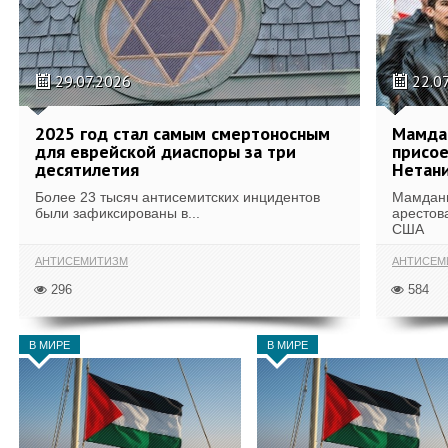
29.07.2026
22.0
2025 год стал самым смертоносным
Мамда
для еврейской диаспоры за три
присое
десятилетия
Нетани
Более 23 тысяч антисемитских инцидентов
Мамдани
были зафиксированы в...
арестова
США
АНТИСЕМИТИЗМ
АНТИСЕМ
296
584
В МИРЕ
В МИРЕ