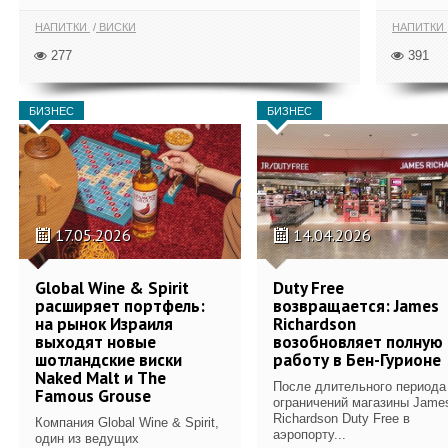
НАПИТКИ
ВИСКИ
НАПИТКИ
277
391
БИЗНЕС
БИЗНЕС
17.05.2026
14.04.2026
Global Wine & Spirit
Duty Free
расширяет портфель:
возвращается: James
на рынок Израиля
Richardson
выходят новые
возобновляет полную
шотландские виски
работу в Бен-Гурионе
Naked Malt и The
После длительного периода
Famous Grouse
ограничений магазины Jame
Richardson Duty Free в
Компания Global Wine & Spirit,
аэропорту...
один из ведущих