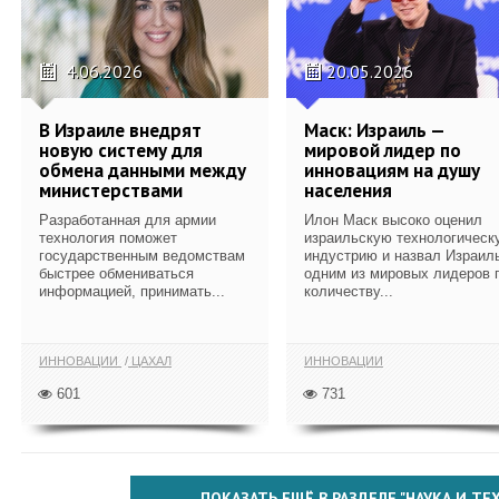
4.06.2026
20.05.2026
В Израиле внедрят
Маск: Израиль —
новую систему для
мировой лидер по
обмена данными между
инновациям на душу
министерствами
населения
Разработанная для армии
Илон Маск высоко оценил
технология поможет
израильскую технологическ
государственным ведомствам
индустрию и назвал Израил
быстрее обмениваться
одним из мировых лидеров 
информацией, принимать...
количеству...
ИННОВАЦИИ
ЦАХАЛ
ИННОВАЦИИ
601
731
ПОКАЗАТЬ ЕЩЁ В РАЗДЕЛЕ "НАУКА И Т