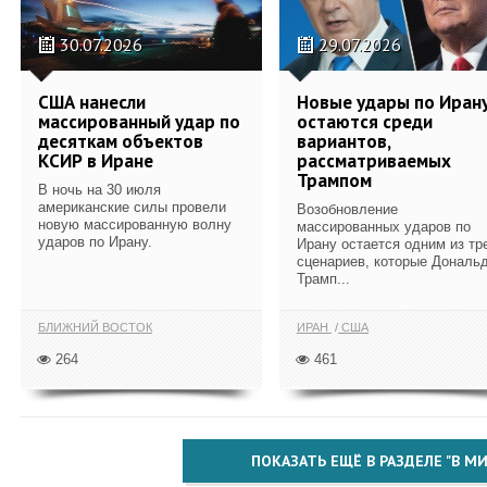
30.07.2026
29.07.2026
США нанесли
Новые удары по Иран
массированный удар по
остаются среди
десяткам объектов
вариантов,
КСИР в Иране
рассматриваемых
Трампом
В ночь на 30 июля
американские силы провели
Возобновление
новую массированную волну
массированных ударов по
ударов по Ирану.
Ирану остается одним из тр
сценариев, которые Дональ
Трамп...
БЛИЖНИЙ ВОСТОК
ИРАН
США
264
461
ПОКАЗАТЬ ЕЩЁ В РАЗДЕЛЕ "В МИ