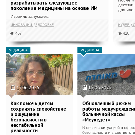
После м
разрабатывать следующее
десятки
поколение медицины на основе ИИ
для член
Израиль запускает...
ИННОВАЦИИ
ЗДОРОВЬЕ
ИУДЕЯ
С
467
420
МЕДИЦИНА
МЕДИЦИНА
17.06.2025
15.06.2025
Как помочь детям
Обновленный режим
сохранять спокойствие
работы медучрежден
и ощущение
больничной кассы
безопасности в
«Меухедет»
нестабильной
В связи с ситуацией в сфер
реальности
безопасности и в соответст