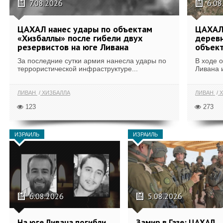
7.08.2026
6.08
ЦАХАЛ нанес удары по объектам
ЦАХАЛ:
«Хизбаллы» после гибели двух
деревн
резервистов на юге Ливана
объек
За последние сутки армия нанесла удары по
В ходе 
террористической инфраструктуре...
Ливана 
ЛИВАН
ХИЗБАЛЛА
ЛИВАН
Х
123
273
ИЗРАИЛЬ
ИЗРАИЛЬ
6.08.2026
5.08.2026
На юге Ливана погибли
Замир в Газе: ЦАХАЛ