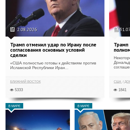
2.08.2026
31.0
Трамп отменил удар по Ирану после
Трамп 
согласования основных условий
полном
сделки
Некотор
Дональд
«США полностью готовы к действиям против
соглаше
Исламской Республики Иран...
БЛИЖНИЙ ВОСТОК
США
ДОН
5333
1841
В МИРЕ
В МИРЕ