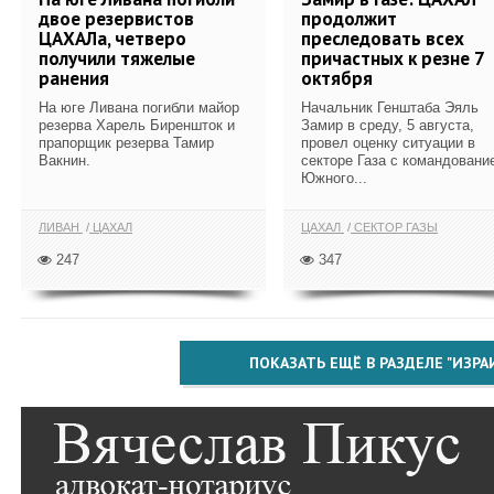
двое резервистов
продолжит
ЦАХАЛа, четверо
преследовать всех
получили тяжелые
причастных к резне 7
ранения
октября
На юге Ливана погибли майор
Начальник Генштаба Эяль
резерва Харель Биреншток и
Замир в среду, 5 августа,
прапорщик резерва Тамир
провел оценку ситуации в
Вакнин.
секторе Газа с командовани
Южного...
ЛИВАН
ЦАХАЛ
ЦАХАЛ
СЕКТОР ГАЗЫ
247
347
ПОКАЗАТЬ ЕЩЁ В РАЗДЕЛЕ "ИЗРА