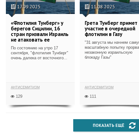
17.09.2025
11.08.2025
«Флотилия Тунберг» у
Грета Тунберг примет
берегов Сицилии, 16
участие в очередной
стран призвали Израиль
флотилии в Газу
не атаковать ее
"31 августа мы начнем сам
масштабную попытку прорва
По состоянию на утро 17
незаконную израильскую
сентября, "флотилия Тунберг"
блокаду Газы"
очень далека от восточного...
АНТИСЕМИТИЗМ
АНТИСЕМИТИЗМ
129
111
ПОКАЗАТЬ ЕЩЁ