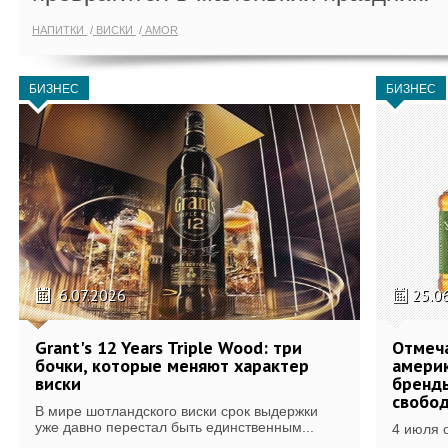
НАПИТКИ
ВИСКИ
AMOR
БИЗНЕС
БИЗНЕС
6.07.2026
25.0
Grant's 12 Years Triple Wood: три
Отмеч
бочки, которые меняют характер
америк
виски
бренды
свобо
В мире шотландского виски срок выдержки
уже давно перестал быть единственным...
4 июля 