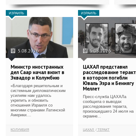
ИЗРАИЛЬ
ИЗРАИЛЬ
5.08.2026
5.08.2026
Министр иностранных
ЦАХАЛ представил
дел Саар начал визит в
расследование теракт
Эквадор и Колумбию
в котором погибли
Юваль Эзра и Бениягу
«Благодаря решительным и
Меллет
системным дипломатическим
усилиям нам удалось
Пресс-служба ЦАХАЛа
укрепить и обновить
сообщила о выводах
отношения Израиля со
расследования теракта,
многими странами Латинской
произошедшего 24 июля на
Америки....
окраине...
КОЛУМБИЯ
ЦАХАЛ
ТЕРАКТ