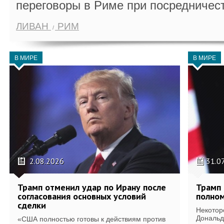
переговоры в Риме при посредничес
ЛИВАН
РИМ
В МИРЕ
В МИРЕ
2.08.2026
31.0
Трамп отменил удар по Ирану после
Трамп 
согласования основных условий
полном
сделки
Некотор
Дональд
«США полностью готовы к действиям против