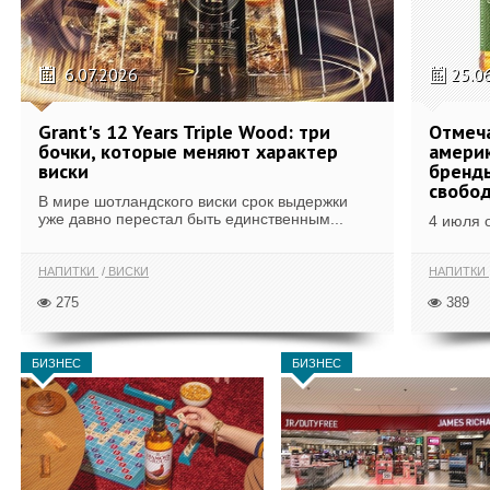
6.07.2026
25.0
Grant's 12 Years Triple Wood: три
Отмеч
бочки, которые меняют характер
америк
виски
бренды
свобо
В мире шотландского виски срок выдержки
уже давно перестал быть единственным...
4 июля 
НАПИТКИ
ВИСКИ
НАПИТКИ
275
389
БИЗНЕС
БИЗНЕС