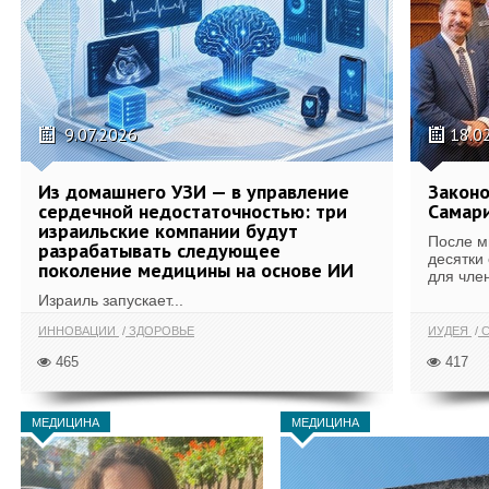
9.07.2026
18.0
Из домашнего УЗИ — в управление
Законо
сердечной недостаточностью: три
Самари
израильские компании будут
После м
разрабатывать следующее
десятки
поколение медицины на основе ИИ
для член
Израиль запускает...
ИННОВАЦИИ
ЗДОРОВЬЕ
ИУДЕЯ
С
465
417
МЕДИЦИНА
МЕДИЦИНА