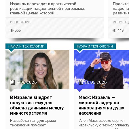
Израиль переходит к практической
Правите
реализации национальной программы,
национа
главной целью которой...
развития
ИННОВАЦИИ
ИННОВАЦ
566
449
НАУКА И ТЕХНОЛОГИИ
НАУКА И ТЕХНОЛОГИИ
4.06.2026
20.05.2026
В Израиле внедрят
Маск: Израиль —
новую систему для
мировой лидер по
обмена данными между
инновациям на душу
министерствами
населения
Разработанная для армии
Илон Маск высоко оценил
технология поможет
израильскую технологическ