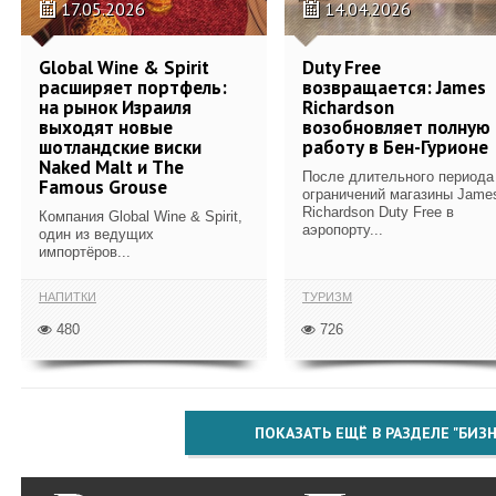
17.05.2026
14.04.2026
Global Wine & Spirit
Duty Free
расширяет портфель:
возвращается: James
на рынок Израиля
Richardson
выходят новые
возобновляет полную
шотландские виски
работу в Бен-Гурионе
Naked Malt и The
После длительного периода
Famous Grouse
ограничений магазины Jame
Richardson Duty Free в
Компания Global Wine & Spirit,
аэропорту...
один из ведущих
импортёров...
НАПИТКИ
ТУРИЗМ
480
726
ПОКАЗАТЬ ЕЩЁ В РАЗДЕЛЕ "БИЗН