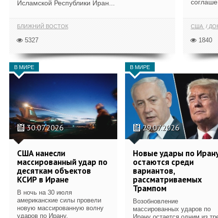
соглаше
Исламской Республики Иран...
БЛИЖНИЙ ВОСТОК
США
ДОН
5327
1840
В МИРЕ
В МИРЕ
30.07.2026
29.07.2026
США нанесли
Новые удары по Иран
массированный удар по
остаются среди
десяткам объектов
вариантов,
КСИР в Иране
рассматриваемых
Трампом
В ночь на 30 июля
американские силы провели
Возобновление
новую массированную волну
массированных ударов по
ударов по Ирану.
Ирану остается одним из тр