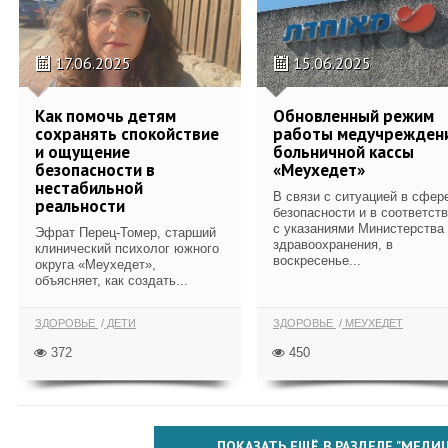
17.06.2025
15.06.2025
Как помочь детям
Обновленный режим
сохранять спокойствие
работы медучрежден
и ощущение
больничной кассы
безопасности в
«Меухедет»
нестабильной
В связи с ситуацией в сфер
реальности
безопасности и в соответст
с указаниями Министерства
Эфрат Перец-Томер, старший
здравоохранения, в
клинический психолог южного
воскресенье...
округа «Меухедет»,
объясняет, как создать...
ЗДОРОВЬЕ
ДЕТИ
ЗДОРОВЬЕ
МЕУХЕДЕТ
372
450
ПОКАЗАТЬ ЕЩЁ В РАЗДЕЛЕ "МЕДИ