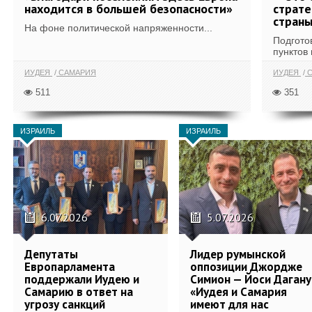
находится в большей безопасности»
страте
стран
На фоне политической напряженности...
Подгото
пунктов 
ИУДЕЯ
САМАРИЯ
ИУДЕЯ
С
511
351
ИЗРАИЛЬ
ИЗРАИЛЬ
6.07.2026
5.07.2026
Депутаты
Лидер румынской
Европарламента
оппозиции Джордже
поддержали Иудею и
Симион — Йоси Дагану
Самарию в ответ на
«Иудея и Самария
угрозу санкций
имеют для нас