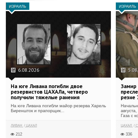
ИЗРАИЛЬ
ИЗРАИЛЬ
6.08.2026
5.08
На юге Ливана погибли двое
Замир 
резервистов ЦАХАЛа, четверо
пресле
получили тяжелые ранения
резне 
На юге Ливана погибли майор резерва Харель
Начальн
Биреншток и прапорщик...
августа,
Газа с к
ЛИВАН
ЦАХАЛ
ЦАХАЛ
С
212
336