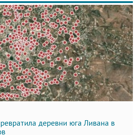
ревратила деревни юга Ливана в
ов