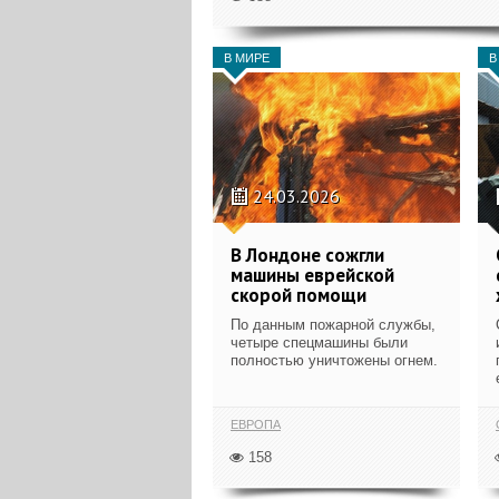
В МИРЕ
В
24.03.2026
В Лондоне сожгли
машины еврейской
скорой помощи
По данным пожарной службы,
четыре спецмашины были
полностью уничтожены огнем.
ЕВРОПА
158