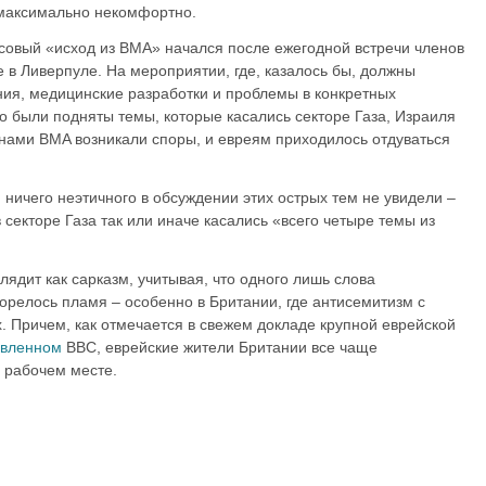
 максимально некомфортно.
ссовый «исход из BMA» начался после ежегодной встречи членов
 в Ливерпуле. На мероприятии, где, казалось бы, должны
ия, медицинские разработки и проблемы в конкретных
о были подняты темы, которые касались секторе Газа, Израиля
енами BMA возникали споры, и евреям приходилось отдуваться
 ничего неэтичного в обсуждении этих острых тем не увидели –
 секторе Газа так или иначе касались «всего четыре темы из
лядит как сарказм, учитывая, что одного лишь слова
орелось пламя – особенно в Британии, где антисемитизм с
. Причем, как отмечается в свежем докладе крупной еврейской
авленном
BBC, еврейские жители Британии все чаще
 рабочем месте.