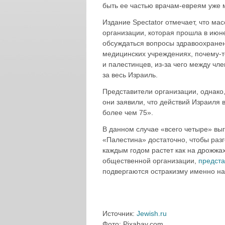
быть ее частью врачам-евреям уже
Издание Spectator отмечает, что ма
организации, которая прошла в июне
обсуждаться вопросы здравоохранен
медицинских учреждениях, почему-т
и палестинцев, из-за чего между чл
за весь Израиль.
Представители организации, однако,
они заявили, что действий Израиля в
более чем 75».
В данном случае «всего четыре» выг
«Палестина» достаточно, чтобы разг
каждым годом растет как на дрожжах
общественной организации,
предст
подвергаются остракизму именно на
Источник:
Jewish.ru
Фото: Pixabay.com