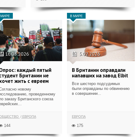
 МИРЕ
В МИРЕ
16.03.2026
5.02.2026
Опрос: каждый пятый
В Британии оправдали
студент Британии не
напавших на завод Elbit
хочет жить с евреем
Все шестеро подсудимых
были оправданы по обвинению
Согласно новому
в совершении...
исследованию, проведенному
по заказу Британского союза
еврейских...
ОБЩЕСТВО
ЕВРОПА
ЕВРОПА
144
175