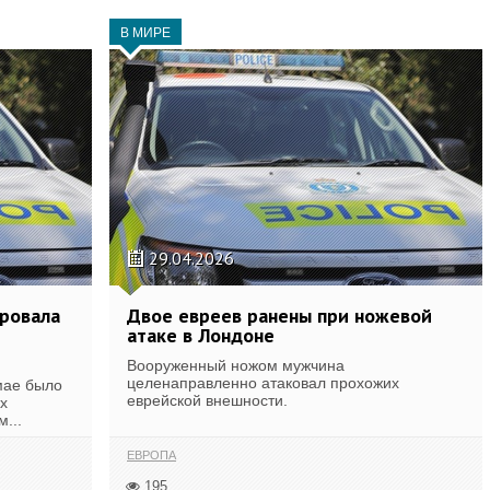
В МИРЕ
29.04.2026
ровала
Двое евреев ранены при ножевой
атаке в Лондоне
Вооруженный ножом мужчина
целенаправленно атаковал прохожих
мае было
еврейской внешности.
х
...
ЕВРОПА
195