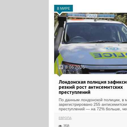
В МИРЕ
8.06.2026
Лондонская полиция зафикси
резкий рост антисемитских
преступлений
По данным лондонской полиции, в 
зарегистрировано 255 антисемитски
преступлений — на 72% больше, чем
ЕВРОПА
358