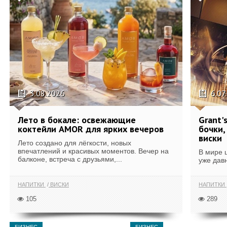
3.08.2026
6.07
Лето в бокале: освежающие
Grant'
коктейли AMOR для ярких вечеров
бочки,
виски
Лето создано для лёгкости, новых
впечатлений и красивых моментов. Вечер на
В мире 
балконе, встреча с друзьями,...
уже дав
НАПИТКИ
ВИСКИ
НАПИТКИ
105
289
БИЗНЕС
БИЗНЕС