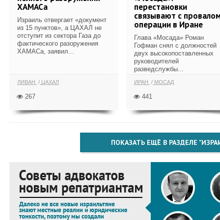
ХАМАСа
перестановки
связывают с провало
Израиль отвергает «документ
операции в Иране
из 15 пунктов», а ЦАХАЛ не
отступит из сектора Газа до
Глава «Мосада» Роман
фактического разоружения
Гофман снял с должностей
ХАМАСа, заявил...
двух высокопоставленных
руководителей
разведслужбы...
ЛИВАН
ЦАХАЛ
ИРАН
МОСАД
267
441
ПОКАЗАТЬ ЕЩЁ В РАЗДЕЛЕ "ИЗРА