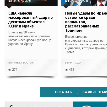
30.07.2026
29.07.2026
США нанесли
Новые удары по Иран
массированный удар по
остаются среди
десяткам объектов
вариантов,
КСИР в Иране
рассматриваемых
Трампом
В ночь на 30 июля
американские силы провели
Возобновление
новую массированную волну
массированных ударов по
ударов по Ирану.
Ирану остается одним из тр
сценариев, которые Дональ
Трамп...
БЛИЖНИЙ ВОСТОК
ИРАН
США
274
473
ПОКАЗАТЬ ЕЩЁ В РАЗДЕЛЕ "В МИ