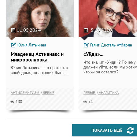
11.05.2024
5.10.2020
Юлия Латынина
Галит Дисталь Атбарян
Младенец Астианакс и
«Уйди»...
микроволновка
Что значит «Уйди»? Почему
должен уйти, если мы хотим
Юлия Латынина — о протестах
чтобы он остался?
свободных, желающих быть...
АНТИСЕМИТИЗМ
ЛЕВЫЕ
ЛЕВЫЕ
АНАЛИТИКА
130
74
ПОКАЗАТЬ ЕЩЁ