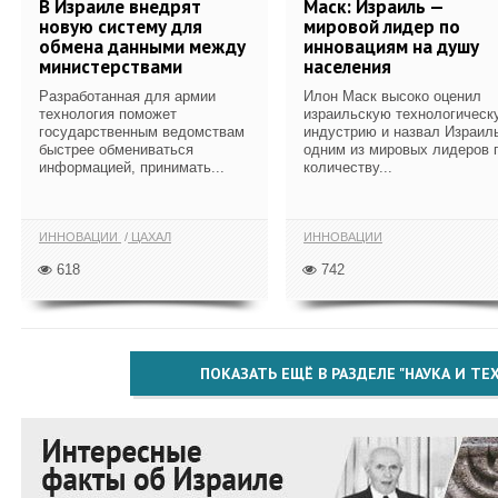
В Израиле внедрят
Маск: Израиль —
новую систему для
мировой лидер по
обмена данными между
инновациям на душу
министерствами
населения
Разработанная для армии
Илон Маск высоко оценил
технология поможет
израильскую технологическ
государственным ведомствам
индустрию и назвал Израил
быстрее обмениваться
одним из мировых лидеров 
информацией, принимать...
количеству...
ИННОВАЦИИ
ЦАХАЛ
ИННОВАЦИИ
618
742
ПОКАЗАТЬ ЕЩЁ В РАЗДЕЛЕ "НАУКА И Т