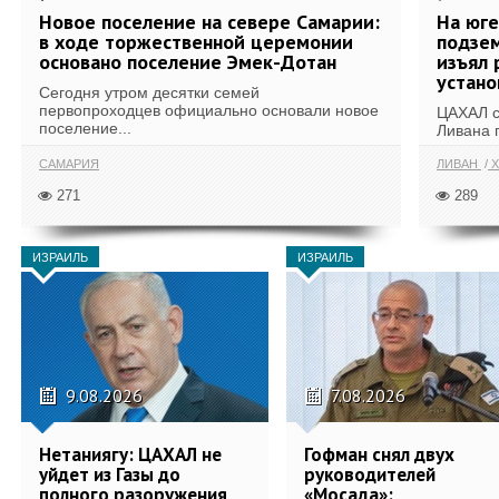
Новое поселение на севере Самарии:
На юг
в ходе торжественной церемонии
подзе
основано поселение Эмек-Дотан
изъял 
устан
Сегодня утром десятки семей
первопроходцев официально основали новое
ЦАХАЛ с
поселение...
Ливана 
САМАРИЯ
ЛИВАН
Х
271
289
ИЗРАИЛЬ
ИЗРАИЛЬ
9.08.2026
7.08.2026
Нетаниягу: ЦАХАЛ не
Гофман снял двух
уйдет из Газы до
руководителей
полного разоружения
«Мосада»: