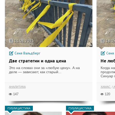
11.08.2025
18.0
Сеня Вальдберг
Сеня 
Две стратегии и одна цена
Не лю
Это на словах они за «любую цену». А на
Когда н
деле — зависают, как старый...
продолжа
Синуар п
АНАЛИТИКА
ХАМАС
А
147
120
ПУБЛИЦИСТИКА
ПУБЛИЦИСТИКА