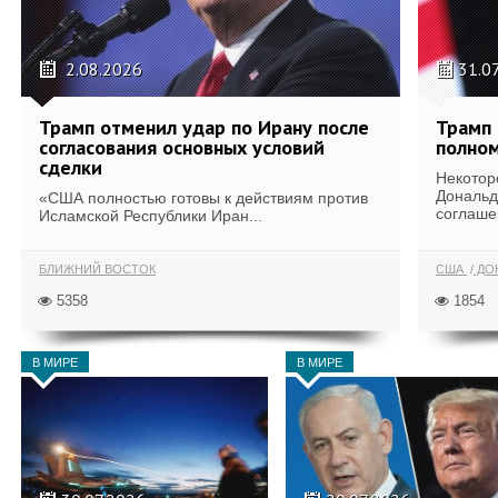
2.08.2026
31.0
Трамп отменил удар по Ирану после
Трамп 
согласования основных условий
полном
сделки
Некотор
Дональд
«США полностью готовы к действиям против
соглаше
Исламской Республики Иран...
БЛИЖНИЙ ВОСТОК
США
ДОН
5358
1854
В МИРЕ
В МИРЕ