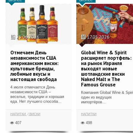
25.06.2026
17.05.2026
Отмечаем День
Global Wine & Spirit
независимости США
расширяет портфель:
американским виски:
на рынок Израиля
культовые бренды,
выходят новые
любимые вкусы и
шотландские виски
настоящая свобода
Naked Malt и The
Famous Grouse
4 июля отмечается День
независимости США –
Компания Global Wine & Spiri
веселье, традиции и хорошая
один из ведущих
еда. Нет лучшего способа...
импортёров...
НАПИТКИ
ВИСКИ
НАПИТКИ
407
498