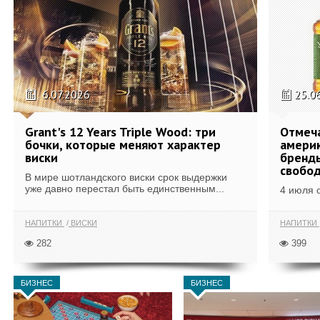
6.07.2026
25.0
Grant's 12 Years Triple Wood: три
Отмеч
бочки, которые меняют характер
америк
виски
бренды
свобо
В мире шотландского виски срок выдержки
уже давно перестал быть единственным...
4 июля 
НАПИТКИ
ВИСКИ
НАПИТКИ
282
399
БИЗНЕС
БИЗНЕС