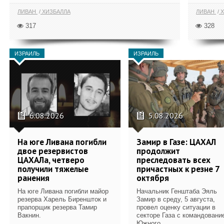
ЛИВАН
ХИЗБАЛЛА
ЛИВАН
Х
317
328
ИЗРАИЛЬ
ИЗРАИЛЬ
6.08.2026
5.08.2026
На юге Ливана погибли
Замир в Газе: ЦАХАЛ
двое резервистов
продолжит
ЦАХАЛа, четверо
преследовать всех
получили тяжелые
причастных к резне 7
ранения
октября
На юге Ливана погибли майор
Начальник Генштаба Эяль
резерва Харель Биреншток и
Замир в среду, 5 августа,
прапорщик резерва Тамир
провел оценку ситуации в
Вакнин.
секторе Газа с командовани
Южного...