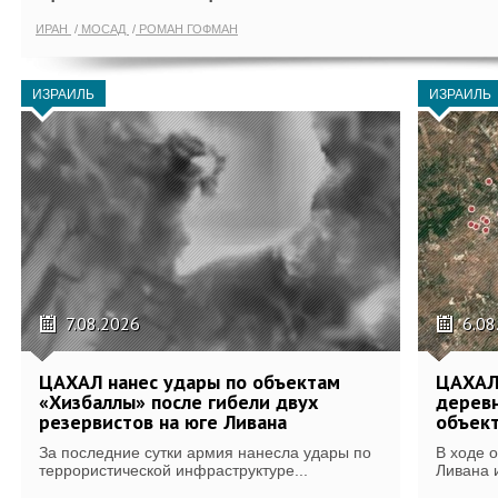
ИРАН
МОСАД
РОМАН ГОФМАН
ИЗРАИЛЬ
ИЗРАИЛЬ
7.08.2026
6.08
ЦАХАЛ нанес удары по объектам
ЦАХАЛ:
«Хизбаллы» после гибели двух
деревн
резервистов на юге Ливана
объек
За последние сутки армия нанесла удары по
В ходе 
террористической инфраструктуре...
Ливана 