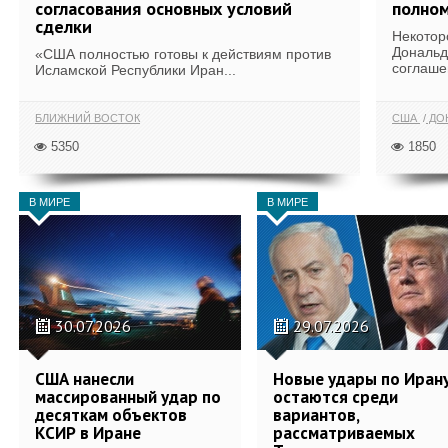
согласования основных условий
полном
сделки
Некотор
Дональд
«США полностью готовы к действиям против
соглаше
Исламской Республики Иран...
БЛИЖНИЙ ВОСТОК
США
ДОН
5350
1850
В МИРЕ
В МИРЕ
30.07.2026
29.07.2026
США нанесли
Новые удары по Иран
массированный удар по
остаются среди
десяткам объектов
вариантов,
КСИР в Иране
рассматриваемых