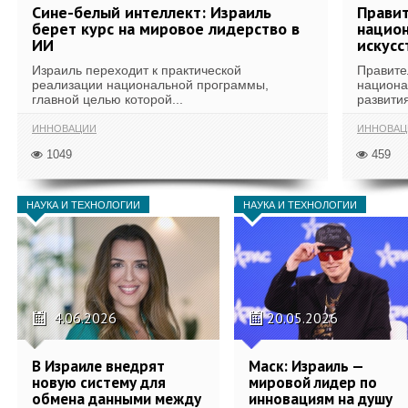
Сине-белый интеллект: Израиль
Правит
берет курс на мировое лидерство в
национ
ИИ
искусс
Израиль переходит к практической
Правите
реализации национальной программы,
национа
главной целью которой...
развития
ИННОВАЦИИ
ИННОВАЦ
1049
459
НАУКА И ТЕХНОЛОГИИ
НАУКА И ТЕХНОЛОГИИ
4.06.2026
20.05.2026
В Израиле внедрят
Маск: Израиль —
новую систему для
мировой лидер по
обмена данными между
инновациям на душу