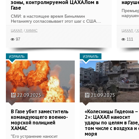
зоны, контролируемой ЦАХАЛом в
наруш
Газе
Премьер
нарушен
СМИ: в настоящее время Биньямин
Нетаниягу согласовывает этот шаг с США....
ЦАХАЛ
ХАМАС
ЦАХАЛ
Х
97
111
ИЗРАИЛЬ
ИЗРАИЛЬ
22.09.2025
21.09.2025
В Газе убит заместитель
«Колесницы Гидеона –
командующего военно-
2»: ЦАХАЛ наносит
морской полицией
удары по целям в Газе,
ХАМАС
том числе с воздуха и 
моря
"Его устранение наносит