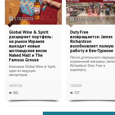
17.05.2026
14.04.2026
Global Wine & Spirit
Duty Free
расширяет портфель:
возвращается: James
на рынок Израиля
Richardson
выходят новые
возобновляет полную
шотландские виски
работу в Бен-Гурионе
Naked Malt и The
После длительного периода
Famous Grouse
ограничений магазины Jame
Richardson Duty Free в
Компания Global Wine & Spirit,
аэропорту...
один из ведущих
импортёров...
НАПИТКИ
ТУРИЗМ
491
737