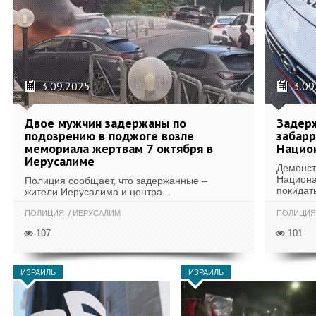
3.09.2025
3.09
Двое мужчин задержаны по
Задер
подозрению в поджоге возле
забар
мемориала жертвам 7 октября в
Нацио
Иерусалиме
Демонст
Национа
Полиция сообщает, что задержанные –
покидат
жители Иерусалима и центра...
ПОЛИЦИЯ
ИЕРУСАЛИМ
ПОЛИЦИ
107
101
ИЗРАИЛЬ
ИЗРАИЛЬ