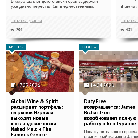
В мире шотландского виски срок выдержки
уже давно перестал быть единственным...
4 июля 
НАПИТКИ
ВИСКИ
НАПИТКИ
284
401
БИЗНЕС
БИЗНЕС
17.05.2026
14.04.2026
Global Wine & Spirit
Duty Free
расширяет портфель:
возвращается: James
на рынок Израиля
Richardson
выходят новые
возобновляет полную
шотландские виски
работу в Бен-Гурионе
Naked Malt и The
После длительного периода
Famous Grouse
ограничений магазины Jame