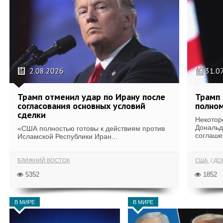
2.08.2026
31.0
Трамп отменил удар по Ирану после
Трамп 
согласования основных условий
полном
сделки
Некотор
Дональд
«США полностью готовы к действиям против
соглаше
Исламской Республики Иран...
БЛИЖНИЙ ВОСТОК
США
ДОН
5352
1852
В МИРЕ
В МИРЕ