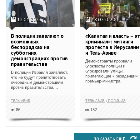
12.01.2023
18.07.2020
В полиции заявляют о
«Капитал и власть – э
возможных
криминал»: митинги
беспорядках на
протеста в Иерусалим
субботних
и Тель-Авиве
демонстрациях против
Демонстранты прорвали
правительства
блокпосты полиции и
блокировали улицы,
В полиции Израиля заявляют,
прилегающие к резиденции
что не будут препятствовать
премьер-министра.
очередным демонстрациям
против правительства,...
ТЕЛЬ-АВИВ
ТЕЛЬ-АВИВ
ПОЛИЦИЯ
86
132
ПОКАЗАТЬ ЕЩЁ