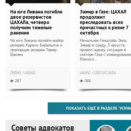
На юге Ливана погибли
Замир в Газе: ЦАХАЛ
двое резервистов
продолжит
ЦАХАЛа, четверо
преследовать всех
получили тяжелые
причастных к резне 7
ранения
октября
На юге Ливана погибли майор
Начальник Генштаба Эяль
резерва Харель Биреншток и
Замир в среду, 5 августа,
прапорщик резерва Тамир
провел оценку ситуации в
Вакнин.
секторе Газа с командовани
Южного...
ЛИВАН
ЦАХАЛ
ЦАХАЛ
СЕКТОР ГАЗЫ
287
369
ПОКАЗАТЬ ЕЩЁ В РАЗДЕЛЕ "ИЗРА