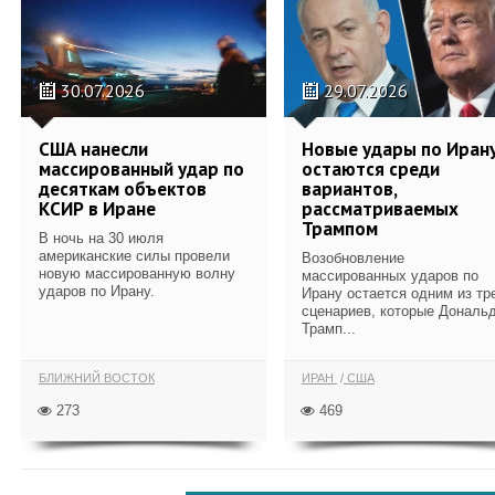
30.07.2026
29.07.2026
США нанесли
Новые удары по Иран
массированный удар по
остаются среди
десяткам объектов
вариантов,
КСИР в Иране
рассматриваемых
Трампом
В ночь на 30 июля
американские силы провели
Возобновление
новую массированную волну
массированных ударов по
ударов по Ирану.
Ирану остается одним из тр
сценариев, которые Дональ
Трамп...
БЛИЖНИЙ ВОСТОК
ИРАН
США
273
469