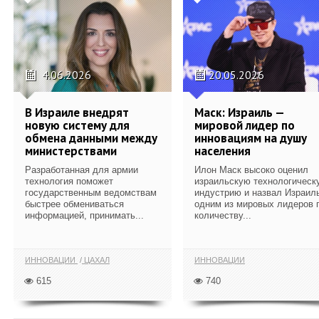
4.06.2026
20.05.2026
В Израиле внедрят
Маск: Израиль —
новую систему для
мировой лидер по
обмена данными между
инновациям на душу
министерствами
населения
Разработанная для армии
Илон Маск высоко оценил
технология поможет
израильскую технологическ
государственным ведомствам
индустрию и назвал Израил
быстрее обмениваться
одним из мировых лидеров 
информацией, принимать...
количеству...
ИННОВАЦИИ
ЦАХАЛ
ИННОВАЦИИ
615
740