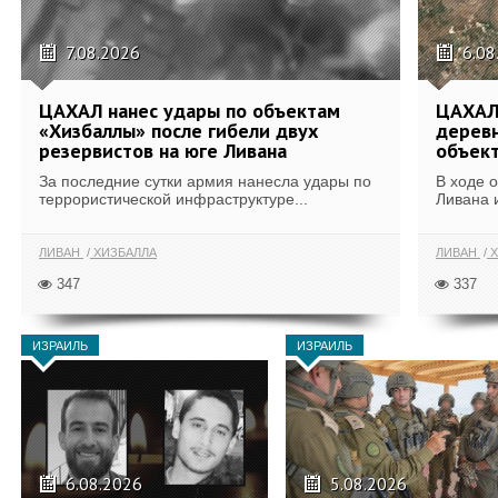
7.08.2026
6.08
ЦАХАЛ нанес удары по объектам
ЦАХАЛ:
«Хизбаллы» после гибели двух
деревн
резервистов на юге Ливана
объек
За последние сутки армия нанесла удары по
В ходе 
террористической инфраструктуре...
Ливана 
ЛИВАН
ХИЗБАЛЛА
ЛИВАН
Х
347
337
ИЗРАИЛЬ
ИЗРАИЛЬ
6.08.2026
5.08.2026