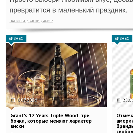
превратится в маленький праздник.
НАПИТКИ
ВИСКИ
AMOR
БИЗНЕС
БИЗНЕС
6.07.2026
25.0
Grant's 12 Years Triple Wood: три
Отмеч
бочки, которые меняют характер
америк
виски
бренды
свобо