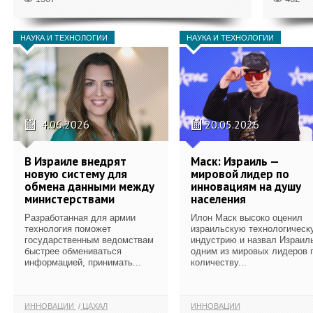
НАУКА И ТЕХНОЛОГИИ
НАУКА И ТЕХНОЛОГИИ
4.06.2026
20.05.2026
В Израиле внедрят
Маск: Израиль —
новую систему для
мировой лидер по
обмена данными между
инновациям на душу
министерствами
населения
Разработанная для армии
Илон Маск высоко оценил
технология поможет
израильскую технологическ
государственным ведомствам
индустрию и назвал Израил
быстрее обмениваться
одним из мировых лидеров 
информацией, принимать...
количеству...
ИННОВАЦИИ
ЦАХАЛ
ИННОВАЦИИ