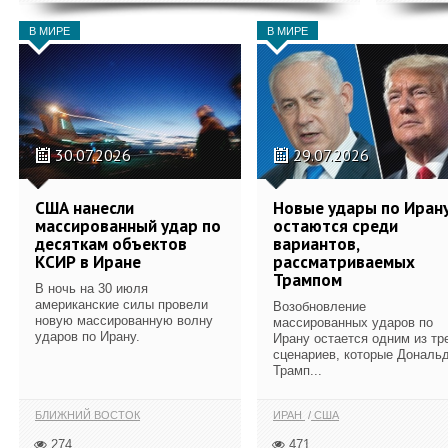
В МИРЕ
В МИРЕ
30.07.2026
29.07.2026
США нанесли
Новые удары по Иран
массированный удар по
остаются среди
десяткам объектов
вариантов,
КСИР в Иране
рассматриваемых
Трампом
В ночь на 30 июля
американские силы провели
Возобновление
новую массированную волну
массированных ударов по
ударов по Ирану.
Ирану остается одним из тр
сценариев, которые Дональ
Трамп...
БЛИЖНИЙ ВОСТОК
ИРАН
США
274
471