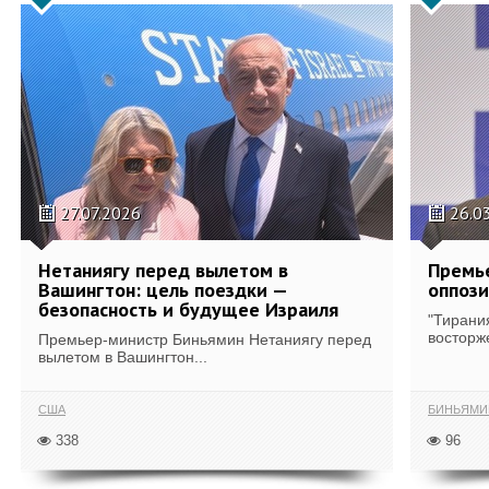
27.07.2026
26.0
Нетаниягу перед вылетом в
Премь
Вашингтон: цель поездки —
оппози
безопасность и будущее Израиля
"Тирани
восторж
Премьер-министр Биньямин Нетаниягу перед
вылетом в Вашингтон...
США
БИНЬЯМИ
338
96