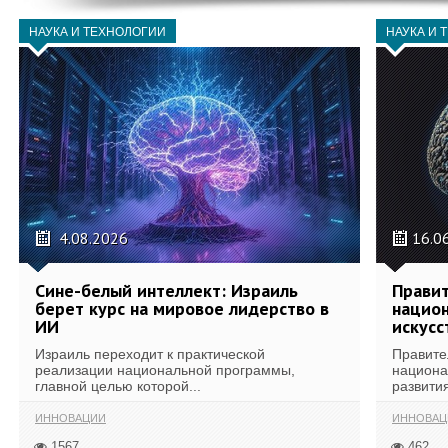
НАУКА И ТЕХНОЛОГИИ
НАУКА И 
4.08.2026
16.0
Сине-белый интеллект: Израиль
Правит
берет курс на мировое лидерство в
национ
ИИ
искусс
Израиль переходит к практической
Правите
реализации национальной программы,
национа
главной целью которой...
развития
ИННОВАЦИИ
ИННОВАЦ
1567
462