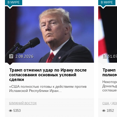
В МИРЕ
В МИРЕ
2.08.2026
31.0
Трамп отменил удар по Ирану после
Трамп 
согласования основных условий
полном
сделки
Некотор
Дональд
«США полностью готовы к действиям против
соглаше
Исламской Республики Иран...
БЛИЖНИЙ ВОСТОК
США
ДОН
5353
1852