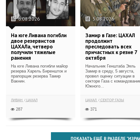
6.08.2026
5.08.2026
На юге Ливана погибли
Замир в Газе: ЦАХАЛ
двое резервистов
продолжит
ЦАХАЛа, четверо
преследовать всех
получили тяжелые
причастных к резне 7
ранения
октября
На юге Ливана погибли майор
Начальник Генштаба Эяль
резерва Харель Биреншток и
Замир в среду, 5 августа,
прапорщик резерва Тамир
провел оценку ситуации в
Вакнин.
секторе Газа с командовани
Южного...
ЛИВАН
ЦАХАЛ
ЦАХАЛ
СЕКТОР ГАЗЫ
287
371
ПОКАЗАТЬ ЕЩЁ В РАЗДЕЛЕ "ИЗРА