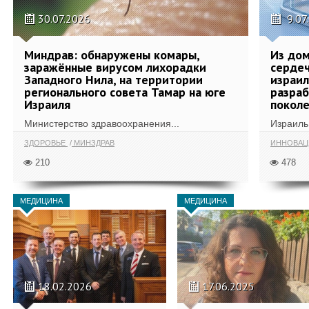
30.07.2026
9.07
Миндрав: обнаружены комары,
Из дом
заражённые вирусом лихорадки
сердеч
Западного Нила, на территории
израил
регионального совета Тамар на юге
разра
Израиля
поколе
Министерство здравоохранения...
Израиль 
ЗДОРОВЬЕ
МИНЗДРАВ
ИННОВА
210
478
МЕДИЦИНА
МЕДИЦИНА
18.02.2026
17.06.2025