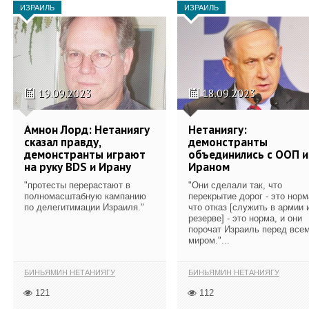
ИЗРАИЛЬ
ИЗРАИЛЬ
19.09.2023
18.09.2023
Амнон Лорд: Нетаниягу
Нетаниягу:
сказал правду,
демонстранты
демонстранты играют
объединились с ООП и
на руку BDS и Ирану
Ираном
"протесты перерастают в
"Они сделали так, что
полномасштабную кампанию
перекрытие дорог - это норм
по делегитимации Израиля."
что отказ [служить в армии 
резерве] - это норма, и они
порочат Израиль перед все
миром."...
БИНЬЯМИН НЕТАНИЯГУ
БИНЬЯМИН НЕТАНИЯГУ
121
112