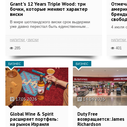
Grant's 12 Years Triple Wood: три
Отмеч
бочки, которые меняют характер
америк
виски
бренды
свобо
В мире шотландского виски срок выдержки
уже давно перестал быть единственным...
4 июля 
НАПИТКИ
ВИСКИ
НАПИТКИ
285
401
БИЗНЕС
БИЗНЕС
17.05.2026
14.04.2026
Global Wine & Spirit
Duty Free
расширяет портфель:
возвращается: James
на рынок Израиля
Richardson