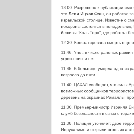
13:00. Разрешено к публикации имя 
это
Леви Ицхак Фэш
, он работал з
израильской столице. Известие о с
похороны состоятся в понедельник, 
йешивы "Коль Тора", где работал Ле
12:30. Констатирована смерть еще о
11:46. Ynet: в числе раненых равви
угрозы жизни нет.
11:45. В больнице умерла одна из р
возросло до пяти.
11:40. ЦАХАЛ сообщает, что силы А
возможных сообщников террористов
деревень на окраинах Рамаллы, про
11:30. Премьер-министр Израиля Б
служб безопасности в связи с терак
11:08. Полиция уточняет: двое терр
Иерусалиме и открыли огонь из авт