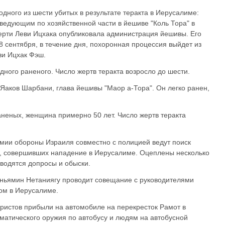
одного из шести убитых в результате теракта в Иерусалиме:
аведующим по хозяйственной части в йешиве "Коль Тора" в
мерти Леви Ицхака опубликовала администрация йешивы. Его
8 сентября, в течение дня, похоронная процессия выйдет из
ви Ицхак Фэш.
дного раненого. Число жертв теракта возросло до шести.
н Яаков Шарбани, глава йешивы "Маор а-Тора". Он легко ранен,
аненых, женщина примерно 50 лет. Число жертв теракта
рмии обороны Израиля совместно с полицией ведут поиск
, совершивших нападение в Иерусалиме. Оцеплены несколько
водятся допросы и обыски.
иньямин Нетаниягу проводит совещание с руководителями
том в Иерусалиме.
ористов прибыли на автомобиле на перекресток Рамот в
оматического оружия по автобусу и людям на автобусной