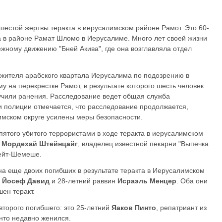
шестой жертвы теракта в иерусалимском районе Рамот. Это 60-
а в районе Рамат Шломо в Иерусалиме. Много лет своей жизни
ному движению "Бней Акива", где она возглавляла отдел
 жителя арабского квартала Иерусалима по подозрению в
у на перекрестке Рамот, в результате которого шесть человек
учили ранения. Расследование ведет общая служба
 полиции отмечается, что расследование продолжается,
мском округе усилены меры безопасности.
пятого убитого террористами в ходе теракта в иерусалимском
н
Мордехай Штейнцайг
, владелец известной пекарни "Выпечка
Бейт-Шемеше.
на еще двоих погибших в результате теракта в Иерусалимском
н
Йосеф Давид
и 28-летний раввин
Исраэль Менцер
. Оба они
шен теракт.
второго погибшего: это 25-летний
Яаков Пинто
, репатриант из
нто недавно женился.