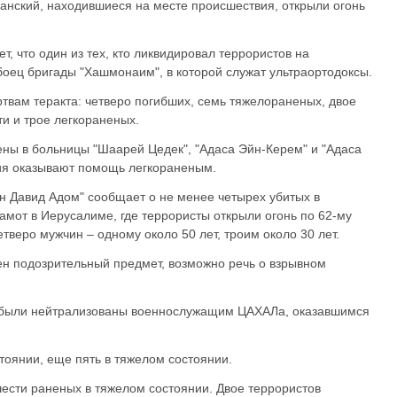
анский, находившиеся на месте происшествия, открыли огонь
, что один из тех, кто ликвидировал террористов на
боец бригады "Хашмонаим", в которой служат ультраортодоксы.
ртвам теракта: четверо погибших, семь тяжелораненых, двое
и и трое легкораненых.
ены в больницы "Шаарей Цедек", "Адаса Эйн-Керем" и "Адаса
ия оказывают помощь легкораненым.
н Давид Адом" сообщает о не менее четырех убитых в
Рамот в Иерусалиме, где террористы открыли огонь по 62-му
тверо мужчин – одному около 50 лет, троим около 30 лет.
ен подозрительный предмет, возможно речь о взрывном
ы были нейтрализованы военнослужащим ЦАХАЛа, оказавшимся
стоянии, еще пять в тяжелом состоянии.
ести раненых в тяжелом состоянии. Двое террористов