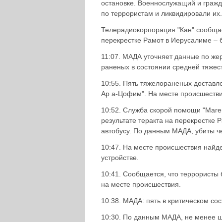
остановке. Военнослужащий и гражд
по террористам и ликвидировали их.
Телерадиокорпорация "Кан" сообщает
перекрестке Рамот в Иерусалиме – 
11:07. МАДА уточняет данные по же
раненых в состоянии средней тяжест
10:55. Пять тяжелораненых доставл
Ар а-Цофим". На месте происшеств
10:52. Служба скорой помощи "Маге
результате теракта на перекрестке 
автобусу. По данным МАДА, убиты че
10:47. На месте происшествия найд
устройстве.
10:41. Сообщается, что террорист
на месте происшествия.
10:38. МАДА: пять в критическом со
10:30. По данным МАДА, не менее ш