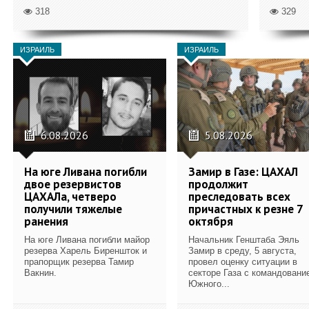
318
329
ИЗРАИЛЬ
ИЗРАИЛЬ
6.08.2026
5.08.2026
На юге Ливана погибли
Замир в Газе: ЦАХАЛ
двое резервистов
продолжит
ЦАХАЛа, четверо
преследовать всех
получили тяжелые
причастных к резне 7
ранения
октября
На юге Ливана погибли майор
Начальник Генштаба Эяль
резерва Харель Биреншток и
Замир в среду, 5 августа,
прапорщик резерва Тамир
провел оценку ситуации в
Вакнин.
секторе Газа с командовани
Южного...