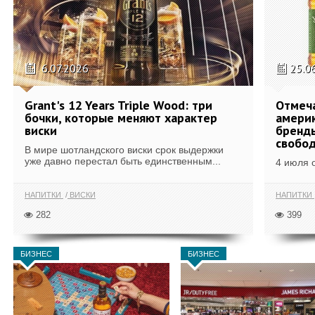
6.07.2026
25.0
Grant's 12 Years Triple Wood: три
Отмеч
бочки, которые меняют характер
америк
виски
бренды
свобо
В мире шотландского виски срок выдержки
уже давно перестал быть единственным...
4 июля 
НАПИТКИ
ВИСКИ
НАПИТКИ
282
399
БИЗНЕС
БИЗНЕС