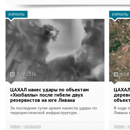
ИЗРАИЛЬ
ИЗРАИЛЬ
7.08.2026
6.08
ЦАХАЛ нанес удары по объектам
ЦАХАЛ:
«Хизбаллы» после гибели двух
деревн
резервистов на юге Ливана
объек
За последние сутки армия нанесла удары по
В ходе 
террористической инфраструктуре...
Ливана 
ЛИВАН
ХИЗБАЛЛА
ЛИВАН
Х