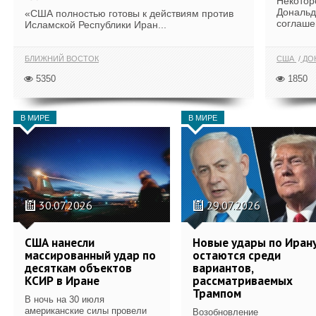
Некотор
Дональд
«США полностью готовы к действиям против
соглаше
Исламской Республики Иран...
БЛИЖНИЙ ВОСТОК
США
ДОН
5350
1850
В МИРЕ
В МИРЕ
30.07.2026
29.07.2026
США нанесли
Новые удары по Иран
массированный удар по
остаются среди
десяткам объектов
вариантов,
КСИР в Иране
рассматриваемых
Трампом
В ночь на 30 июля
американские силы провели
Возобновление