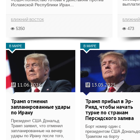
выплати
Исламской Республики Иран...
БЛИЖНИЙ ВОСТОК
БЛИЖНИЙ
5350
473
В МИРЕ
В МИРЕ
11.06.2026
13.05.2025
Трамп отменил
Трамп прибыл в Эр-
запланированные удары
Рияд, чтобы начать
по Ирану
турне по странам
Персидского залива
Президент США Дональд
Трамп заявил, что отменил
Борт номер один с
запланированные на вечер
президентом США Дональд
удары по Ирану после того,
Трампом на борту