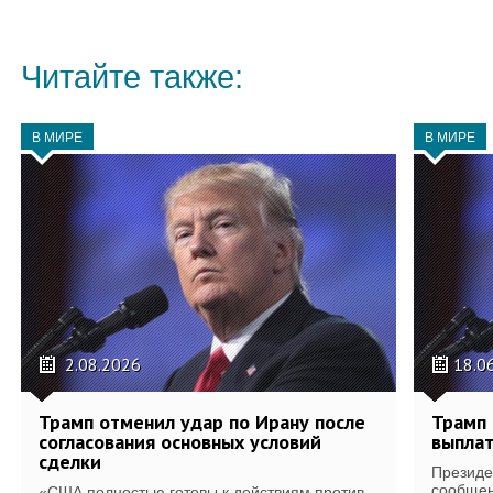
Читайте также:
В МИРЕ
В МИРЕ
2.08.2026
18.0
Трамп отменил удар по Ирану после
Трамп 
согласования основных условий
выплат
сделки
Президе
сообщен
«США полностью готовы к действиям против