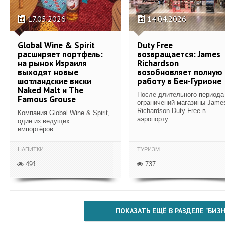
17.05.2026
14.04.2026
Global Wine & Spirit
Duty Free
расширяет портфель:
возвращается: James
на рынок Израиля
Richardson
выходят новые
возобновляет полную
шотландские виски
работу в Бен-Гурионе
Naked Malt и The
После длительного периода
Famous Grouse
ограничений магазины Jame
Richardson Duty Free в
Компания Global Wine & Spirit,
аэропорту...
один из ведущих
импортёров...
НАПИТКИ
ТУРИЗМ
491
737
ПОКАЗАТЬ ЕЩЁ В РАЗДЕЛЕ "БИЗН