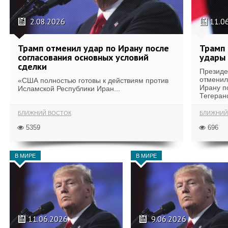
2.08.2026
11.0
Трамп отменил удар по Ирану после
Трамп 
согласования основных условий
удары 
сделки
Президе
отменил
«США полностью готовы к действиям против
Ирану по
Исламской Республики Иран...
Тегерано
БЛИЖНИЙ ВОСТОК
БЛИЖНИЙ
5359
696
В МИРЕ
В МИРЕ
11.06.2026
9.06.2026