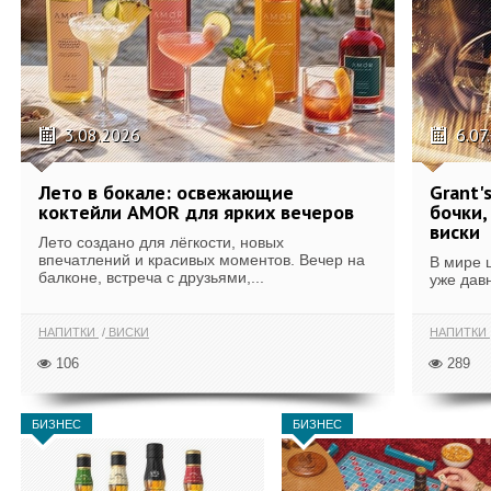
3.08.2026
6.07
Лето в бокале: освежающие
Grant'
коктейли AMOR для ярких вечеров
бочки,
виски
Лето создано для лёгкости, новых
впечатлений и красивых моментов. Вечер на
В мире 
балконе, встреча с друзьями,...
уже дав
НАПИТКИ
ВИСКИ
НАПИТКИ
106
289
БИЗНЕС
БИЗНЕС