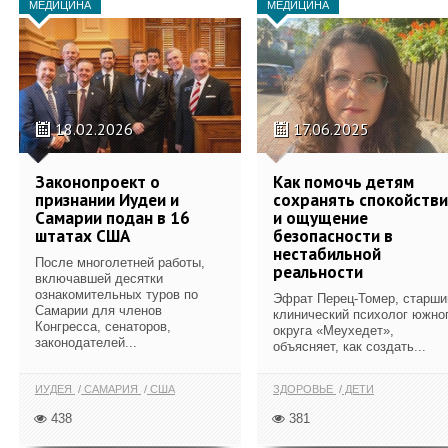
МЕДИЦИНА
МЕДИЦИНА
18.02.2026
17.06.2025
Законопроект о
Как помочь детям
признании Иудеи и
сохранять спокойств
Самарии подан в 16
и ощущение
штатах США
безопасности в
нестабильной
После многолетней работы,
реальности
включавшей десятки
ознакомительных туров по
Эфрат Перец-Томер, старши
Самарии для членов
клинический психолог южно
Конгресса, сенаторов,
округа «Меухедет»,
законодателей...
объясняет, как создать...
ИУДЕЯ
САМАРИЯ
США
ЗДОРОВЬЕ
ДЕТИ
438
381