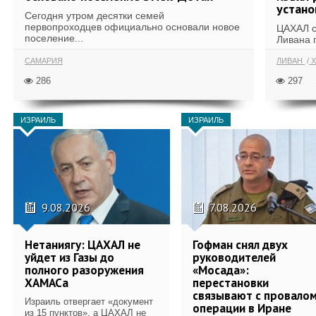
устан
Сегодня утром десятки семей
первопроходцев официально основали новое
ЦАХАЛ с
поселение...
Ливана 
САМАРИЯ
ЛИВАН
Х
286
297
ИЗРАИЛЬ
ИЗРАИЛЬ
9.08.2026
7.08.2026
Нетаниягу: ЦАХАЛ не
Гофман снял двух
уйдет из Газы до
руководителей
полного разоружения
«Мосада»:
ХАМАСа
перестановки
связывают с провало
Израиль отвергает «документ
операции в Иране
из 15 пунктов», а ЦАХАЛ не