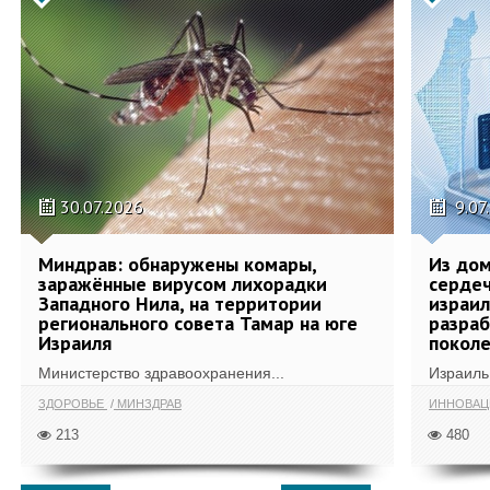
30.07.2026
9.07
Миндрав: обнаружены комары,
Из дом
заражённые вирусом лихорадки
сердеч
Западного Нила, на территории
израил
регионального совета Тамар на юге
разра
Израиля
поколе
Министерство здравоохранения...
Израиль 
ЗДОРОВЬЕ
МИНЗДРАВ
ИННОВА
213
480