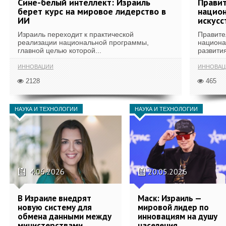
Сине-белый интеллект: Израиль
Правит
берет курс на мировое лидерство в
национ
ИИ
искусс
Израиль переходит к практической
Правите
реализации национальной программы,
национа
главной целью которой...
развития
ИННОВАЦИИ
ИННОВАЦ
2128
465
НАУКА И ТЕХНОЛОГИИ
НАУКА И ТЕХНОЛОГИИ
4.06.2026
20.05.2026
В Израиле внедрят
Маск: Израиль —
новую систему для
мировой лидер по
обмена данными между
инновациям на душу
министерствами
населения