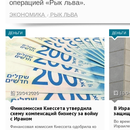
операцией «Рык льва».
ЭКОНОМИКА
РЫК ЛЬВА
ДЕНЬГИ
ДЕНЬГИ
30.04.2026
10.0
Финкомиссия Кнессета утвердила
В Изра
схему компенсаций бизнесу за войну
защищ
с Ираном
Во врем
Израиле
Финансовая комиссия Кнессета одобрила ко