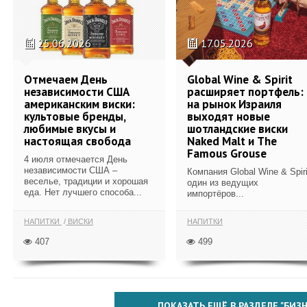
25.06.2026
17.05.2026
Отмечаем День
Global Wine & Spirit
независимости США
расширяет портфель:
американским виски:
на рынок Израиля
культовые бренды,
выходят новые
любимые вкусы и
шотландские виски
настоящая свобода
Naked Malt и The
Famous Grouse
4 июля отмечается День
независимости США –
Компания Global Wine & Spiri
веселье, традиции и хорошая
один из ведущих
еда. Нет лучшего способа...
импортёров...
НАПИТКИ
ВИСКИ
НАПИТКИ
407
499
ПОКАЗАТЬ ЕЩЁ В РАЗДЕЛЕ "БИЗН