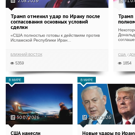
2.08.2026
31.0
Трамп отменил удар по Ирану после
Трамп 
согласования основных условий
полном
сделки
Некотор
Дональд
«США полностью готовы к действиям против
соглаше
Исламской Республики Иран...
БЛИЖНИЙ ВОСТОК
США
ДОН
5359
1854
В МИРЕ
В МИРЕ
30.07.2026
29.07.2026
США нанесли
Новые удары по Иран