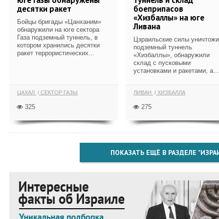
десятки ракет
боеприпасов
«Хизбаллы» на юге
Бойцы бригады «Цанханим»
Ливана
обнаружили на юге сектора
Газа подземный туннель, в
Цзраильские силы уничтож
котором хранились десятки
подземный туннель
ракет террористических...
«Хизбаллы», обнаружили
склад с пусковыми
установками и ракетами, а...
ЦАХАЛ
СЕКТОР ГАЗЫ
ЛИВАН
ХИЗБАЛЛА
325
275
ПОКАЗАТЬ ЕЩЁ В РАЗДЕЛЕ "ИЗРА