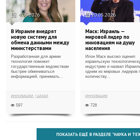
4.06.2026
20.05.2026
В Израиле внедрят
Маск: Израиль —
новую систему для
мировой лидер по
обмена данными между
инновациям на душу
министерствами
населения
Разработанная для армии
Илон Маск высоко оценил
технология поможет
израильскую технологическ
государственным ведомствам
индустрию и назвал Израил
быстрее обмениваться
одним из мировых лидеров 
информацией, принимать...
количеству...
ИННОВАЦИИ
ЦАХАЛ
ИННОВАЦИИ
597
728
ПОКАЗАТЬ ЕЩЁ В РАЗДЕЛЕ "НАУКА И Т