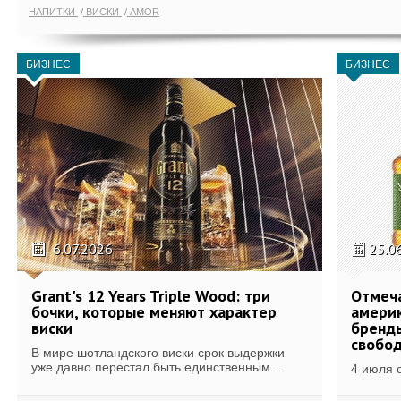
НАПИТКИ
ВИСКИ
AMOR
БИЗНЕС
БИЗНЕС
6.07.2026
25.0
Grant's 12 Years Triple Wood: три
Отмеч
бочки, которые меняют характер
америк
виски
бренды
свобо
В мире шотландского виски срок выдержки
уже давно перестал быть единственным...
4 июля 