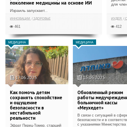
поколение медицины на основе ИИ
для член
Израиль запускает...
ИННОВАЦИИ
ЗДОРОВЬЕ
ИУДЕЯ
С
461
412
МЕДИЦИНА
МЕДИЦИНА
17.06.2025
15.06.2025
Как помочь детям
Обновленный режим
сохранять спокойствие
работы медучрежден
и ощущение
больничной кассы
безопасности в
«Меухедет»
нестабильной
В связи с ситуацией в сфер
реальности
безопасности и в соответст
с указаниями Министерства
Эфрат Перец-Томер, старший