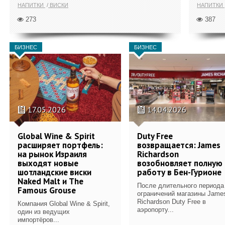
НАПИТКИ
ВИСКИ
НАПИТКИ
273
387
БИЗНЕС
БИЗНЕС
17.05.2026
14.04.2026
Global Wine & Spirit
Duty Free
расширяет портфель:
возвращается: James
на рынок Израиля
Richardson
выходят новые
возобновляет полную
шотландские виски
работу в Бен-Гурионе
Naked Malt и The
После длительного периода
Famous Grouse
ограничений магазины Jame
Richardson Duty Free в
Компания Global Wine & Spirit,
аэропорту...
один из ведущих
импортёров...