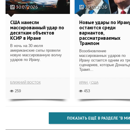
30.07.2026
29.07.2026
США нанесли
Новые удары по Иран
массированный удар по
остаются среди
десяткам объектов
вариантов,
КСИР в Иране
рассматриваемых
Трампом
В ночь на 30 июля
американские силы провели
Возобновление
новую массированную волну
массированных ударов по
ударов по Ирану.
Ирану остается одним из тр
сценариев, которые Дональ
Трамп...
БЛИЖНИЙ ВОСТОК
ИРАН
США
259
453
ПОКАЗАТЬ ЕЩЁ В РАЗДЕЛЕ "В МИ