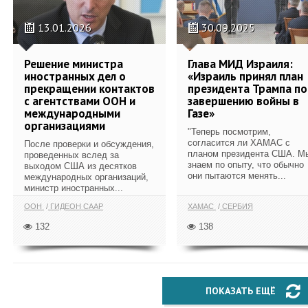
13.01.2026
30.09.2025
Решение министра
Глава МИД Израиля:
иностранных дел о
«Израиль принял план
прекращении контактов
президента Трампа по
с агентствами ООН и
завершению войны в
международными
Газе»
организациями
"Теперь посмотрим,
согласится ли ХАМАС с
После проверки и обсуждения,
планом президента США. М
проведенных вслед за
знаем по опыту, что обычно
выходом США из десятков
они пытаются менять...
международных организаций,
министр иностранных...
ООН
ГИДЕОН СААР
ХАМАС
СЕРБИЯ
132
138
ПОКАЗАТЬ ЕЩЁ