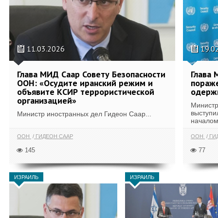
11.03.2026
19.0
Глава МИД Саар Совету Безопасности
Глава 
ООН: «Осудите иранский режим и
пораже
объявите КСИР террористической
одерж
организацией»
Министр
выступи
Министр иностранных дел Гидеон Саар...
началом
ООН
ГИДЕОН СААР
ООН
ГИ
145
77
ИЗРАИЛЬ
ИЗРАИЛЬ