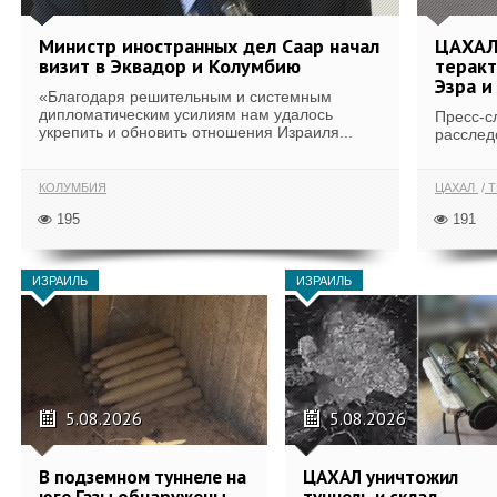
Министр иностранных дел Саар начал
ЦАХАЛ
визит в Эквадор и Колумбию
теракт
Эзра и
«Благодаря решительным и системным
дипломатическим усилиям нам удалось
Пресс-с
укрепить и обновить отношения Израиля...
расслед
КОЛУМБИЯ
ЦАХАЛ
Т
195
191
ИЗРАИЛЬ
ИЗРАИЛЬ
5.08.2026
5.08.2026
В подземном туннеле на
ЦАХАЛ уничтожил
юге Газы обнаружены
туннель и склад