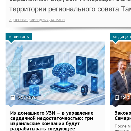
территории регионального совета Та
ЗДОРОВЬЕ
МИНЗДРАВ
КОМАРЫ
МЕДИЦИНА
МЕДИЦИН
9.07.2026
18.0
Из домашнего УЗИ — в управление
Законо
сердечной недостаточностью: три
Самари
израильские компании будут
После м
разрабатывать следующее
десятки