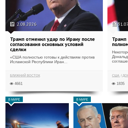
2.08.2026
31.0
Трамп отменил удар по Ирану после
Трамп 
согласования основных условий
полном
сделки
Некотор
Дональд
«США полностью готовы к действиям против
соглаше
Исламской Республики Иран...
БЛИЖНИЙ ВОСТОК
США
ДОН
4661
1835
В МИРЕ
В МИРЕ