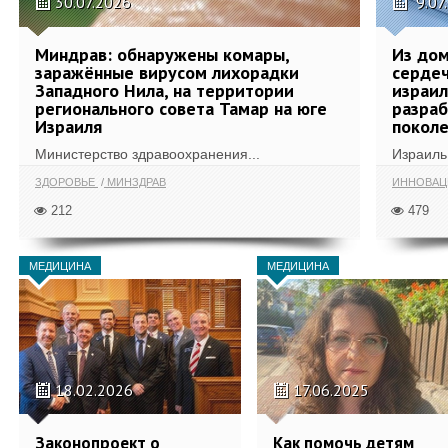
30.07.2026
9.07
Миндрав: обнаружены комары,
Из дом
заражённые вирусом лихорадки
сердеч
Западного Нила, на территории
израил
регионального совета Тамар на юге
разра
Израиля
поколе
Министерство здравоохранения...
Израиль 
ЗДОРОВЬЕ
МИНЗДРАВ
ИННОВА
212
479
МЕДИЦИНА
МЕДИЦИНА
18.02.2026
17.06.2025
Законопроект о
Как помочь детям