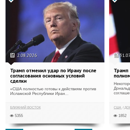
2.08.2026
31.0
Трамп отменил удар по Ирану после
Трамп 
согласования основных условий
полном
сделки
Некотор
Дональд
«США полностью готовы к действиям против
соглаше
Исламской Республики Иран...
БЛИЖНИЙ ВОСТОК
США
ДОН
5355
1852