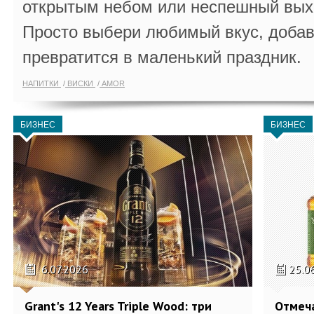
открытым небом или неспешный выхо
Просто выбери любимый вкус, добав
превратится в маленький праздник.
НАПИТКИ
ВИСКИ
AMOR
БИЗНЕС
БИЗНЕС
6.07.2026
25.0
Grant's 12 Years Triple Wood: три
Отмеч