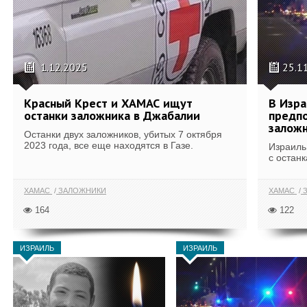
1.12.2025
25.1
Красный Крест и ХАМАС ищут
В Изра
останки заложника в Джабалии
предпо
залож
Останки двух заложников, убитых 7 октября
2023 года, все еще находятся в Газе.
Израиль
с останк
ХАМАС
ЗАЛОЖНИКИ
ХАМАС
З
164
122
ИЗРАИЛЬ
ИЗРАИЛЬ