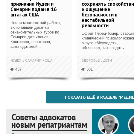
признании Иудеи и
сохранять спокойств
Самарии подан в 16
и ощущение
штатах США
безопасности в
нестабильной
После многолетней работы,
реальности
включавшей десятки
ознакомительных туров по
Эфрат Перец-Томер, старши
Самарии для членов
клинический психолог южно
Конгресса, сенаторов,
округа «Меухедет»,
законодателей...
объясняет, как создать...
ИУДЕЯ
САМАРИЯ
США
ЗДОРОВЬЕ
ДЕТИ
437
381
ПОКАЗАТЬ ЕЩЁ В РАЗДЕЛЕ "МЕДИ