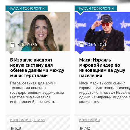
НАУКА И ТЕХНОЛОГИИ
НАУКА И ТЕХНОЛОГИИ
4.06.2026
20.05.2026
В Израиле внедрят
Маск: Израиль —
новую систему для
мировой лидер по
обмена данными между
инновациям на душу
министерствами
населения
Разработанная для армии
Илон Маск высоко оценил
технология поможет
израильскую технологическ
государственным ведомствам
индустрию и назвал Израил
быстрее обмениваться
одним из мировых лидеров 
информацией, принимать...
количеству...
ИННОВАЦИИ
ЦАХАЛ
ИННОВАЦИИ
618
742