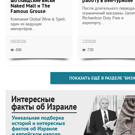
шотландские виски
работу в Бен-Гурионе
Naked Malt и The
После длительного периода
Famous Grouse
ограничений магазины Jame
Richardson Duty Free в
Компания Global Wine & Spirit,
аэропорту...
один из ведущих
импортёров...
НАПИТКИ
ТУРИЗМ
496
739
ПОКАЗАТЬ ЕЩЁ В РАЗДЕЛЕ "БИЗН