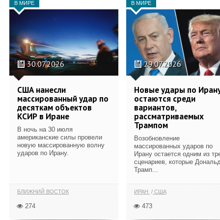
В МИРЕ
В МИРЕ
30.07.2026
29.07.2026
США нанесли
Новые удары по Иран
массированный удар по
остаются среди
десяткам объектов
вариантов,
КСИР в Иране
рассматриваемых
Трампом
В ночь на 30 июля
американские силы провели
Возобновление
новую массированную волну
массированных ударов по
ударов по Ирану.
Ирану остается одним из тр
сценариев, которые Дональ
Трамп...
БЛИЖНИЙ ВОСТОК
ИРАН
США
274
473