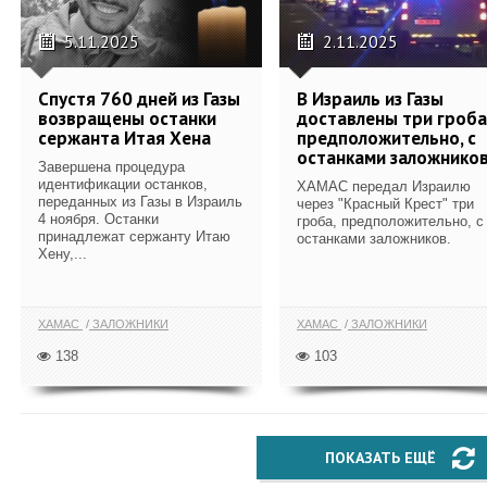
5.11.2025
2.11.2025
Спустя 760 дней из Газы
В Израиль из Газы
возвращены останки
доставлены три гроба
сержанта Итая Хена
предположительно, с
останками заложнико
Завершена процедура
идентификации останков,
ХАМАС передал Израилю
переданных из Газы в Израиль
через "Красный Крест" три
4 ноября. Останки
гроба, предположительно, с
принадлежат сержанту Итаю
останками заложников.
Хену,...
ХАМАС
ЗАЛОЖНИКИ
ХАМАС
ЗАЛОЖНИКИ
138
103
ПОКАЗАТЬ ЕЩЁ