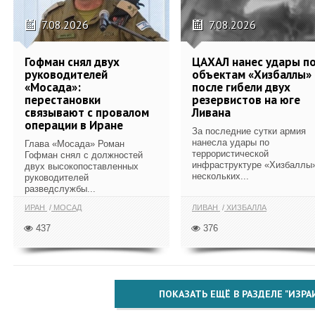
7.08.2026
7.08.2026
Гофман снял двух
ЦАХАЛ нанес удары п
руководителей
объектам «Хизбаллы»
«Мосада»:
после гибели двух
перестановки
резервистов на юге
связывают с провалом
Ливана
операции в Иране
За последние сутки армия
нанесла удары по
Глава «Мосада» Роман
террористической
Гофман снял с должностей
инфраструктуре «Хизбаллы»
двух высокопоставленных
нескольких...
руководителей
разведслужбы...
ИРАН
МОСАД
ЛИВАН
ХИЗБАЛЛА
437
376
ПОКАЗАТЬ ЕЩЁ В РАЗДЕЛЕ "ИЗРА