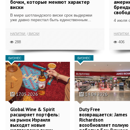
бочки, которые меняют характер
америк
виски
бренды
свобо
В мире шотландского виски срок выдержки
уже давно перестал быть единственным...
4 июля 
НАПИТКИ
ВИСКИ
НАПИТКИ
288
406
БИЗНЕС
БИЗНЕС
17.05.2026
14.04.2026
Global Wine & Spirit
Duty Free
расширяет портфель:
возвращается: James
на рынок Израиля
Richardson
выходят новые
возобновляет полную