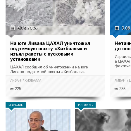
9.08.2026
9.08
На юге Ливана ЦАХАЛ уничтожил
Нетани
подземную шахту «Хизбаллы» и
до по
изъял ракеты с пусковыми
Израиль 
установками
а ЦАХАЛ 
фактиче
ЦАХАЛ сообщил об уничтожении на юге
Ливана подземной шахты «Хизбаллы»...
ЛИВАН
ХИЗБАЛЛА
ЛИВАН
Ц
225
235
ИЗРАИЛЬ
ИЗРАИЛЬ