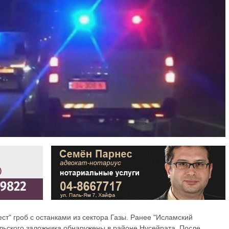
ст" гроб с останками из сектора Газы. Ранее "Исламский
ильского заложника обнаружены в районе Нусейрата. После