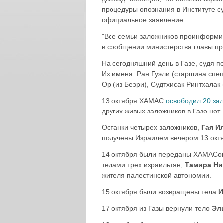
процедуры опознания в Институте 
официальное заявление.
"Все семьи заложников проинформир
в сообщении министерства главы пр
На сегодняшний день в Газе, судя 
Их имена: Ран Гуэли (старшина спе
Ор (из Беэри), Судтхисак Ринтхалак
13 октября ХАМАС
освободил 20 за
других живых заложников в Газе нет.
Останки четырех заложников,
Гая И
получены Израилем вечером 13 окт
14 октября были переданы ХАМАСом 
телами трех израильтян,
Тамира Н
жителя палестинской автономии.
15 октября были возвращены тела
И
17 октября из Газы вернули тело
Эл