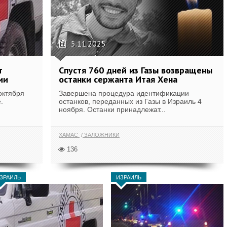
5.11.2025
т
Спустя 760 дней из Газы возвращены
ии
останки сержанта Итая Хена
октября
Завершена процедура идентификации
.
останков, переданных из Газы в Израиль 4
ноября. Останки принадлежат...
ХАМАС
ЗАЛОЖНИКИ
136
ЗРАИЛЬ
ИЗРАИЛЬ