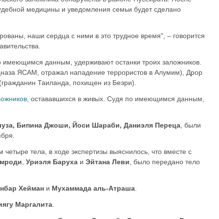
судебной медицины и уведомления семьи будет сделано
ованы, наши сердца с ними в это трудное время", – говорится
авительства.
по имеющимся данным, удерживают останки троих заложников.
цназа ЯСАМ, отражал нападение террористов в Алумим), Дрор
 (гражданин Таиланда, похищен из Беэри).
ложников
, остававшихся в живых. Судя по имеющимся данным,
луза, Бипина Джоши, Йоси Шараби, Даниэля Переца
, были
ября.
четыре тела, в ходе экспертизы выяснилось, что вместе с
имроди
,
Уриэля Баруха
и
Эйтана Леви
, было передано тело
нбар Хейман
и
Мухаммада аль-Атраша
.
иягу Маргалита
.