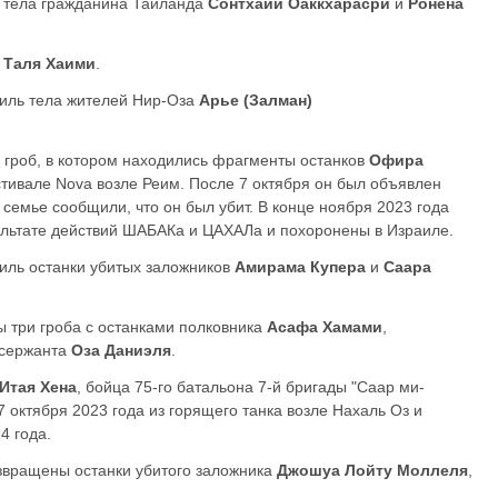
 тела гражданина Таиланда
Сонтхайи Оаккхарасри
и
Ронена
о
Таля Хаими
.
аиль тела жителей Нир-Оза
Арье (Залман)
н гроб, в котором находились фрагменты останков
Офира
стивале Nova возле Реим. После 7 октября он был объявлен
 семье сообщили, что он был убит. В конце ноября 2023 года
ультате действий ШАБАКа и ЦАХАЛа и похоронены в Израиле.
иль останки убитых заложников
Амирама Купера
и
Саара
ы три гроба с останками полковника
Асафа Хамами
,
 сержанта
Оза Даниэля
.
Итая Хена
, бойца 75-го батальона 7-й бригады "Саар ми-
 октября 2023 года из горящего танка возле Нахаль Оз и
4 года.
озвращены останки убитого заложника
Джошуа Лойту Моллеля
,