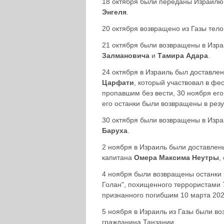
18 октября были переданы Израилю
Энгеля
.
20 октября возвращено из Газы тел
21 октября были возвращены в Изр
Залмановича
и
Тамира Адара
.
24 октября в Израиль был доставле
Царфати
, который участвовал в фе
пропавшим без вести, 30 ноября его
его останки были возвращены в рез
30 октября были возвращены в Изра
Баруха
.
2 ноября в Израиль были доставлен
капитана
Омера Максима Неутры
,
4 ноября были возвращены останки
Голан", похищенного террористами 7
признанного погибшим 10 марта 202
5 ноября в Израиль из Газы были в
гражданина Танзании.