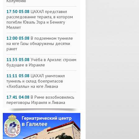
Колумбию
17:50 05.08
ЦАХАЛ представил
расследование теракта, в котором
погибли Юваль Эзра и Бениягу
Меллет
12:00 05.08
В подземном туннеле
на юге Газы обнаружены десятки
ракет
11:35 05.08
Учёба в Ариэле: строим
будущее в Израиле
11:11 05.08
ЦАХАЛ уничтожил
туннель и склад боеприпасов
«Хизбаллы» на юге Ливана
17:41 04.08
В Риме возобновились
переговоры Израиля и Ливана