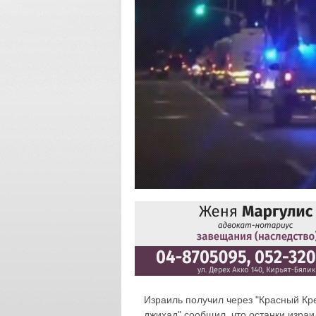
Израиль получил через "Красный Кре
джихад" сообщил, что останки изра