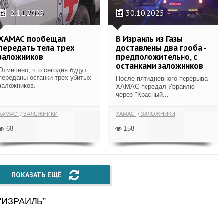
2.11.2025
30.10.2025
ХАМАС пообещал
В Израиль из Газы
передать тела трех
доставлены два гроба -
заложников
предположительно, с
останками заложников
Отмечено, что сегодня будут
переданы останки трех убитых
После пятидневного перерыва
заложников.
ХАМАС передал Израилю
через "Красный...
ХАМАС
ЗАЛОЖНИКИ
ХАМАС
ЗАЛОЖНИКИ
68
158
ПОКАЗАТЬ ЕЩЁ
“
ИЗРАИЛЬ
”