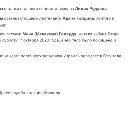
ы останки старшего сержанта резерва
Лиора Рудаева
.
ы останки старшего лейтенанта
Адара Голдина
, убитого и
оду.
иль останки
Мени (Менахема) Годарда
, жителя кибуца Беэри.
 субботу" 7 октября 2023 года, а его тело было похищено и
ло каждого погибшего заложника Израиль передает в Газу тела
Пресс-служба полиции Израиля