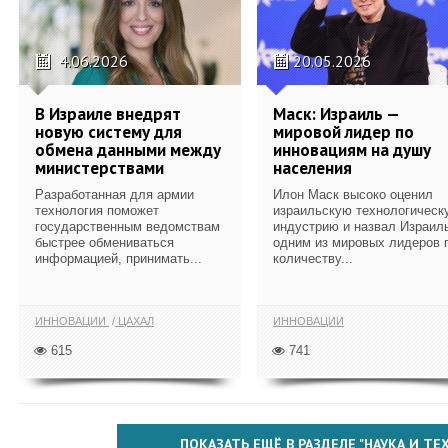
4.06.2026
20.05.2026
В Израиле внедрят
Маск: Израиль —
новую систему для
мировой лидер по
обмена данными между
инновациям на душу
министерствами
населения
Разработанная для армии
Илон Маск высоко оценил
технология поможет
израильскую технологическ
государственным ведомствам
индустрию и назвал Израил
быстрее обмениваться
одним из мировых лидеров 
информацией, принимать...
количеству...
ИННОВАЦИИ
ЦАХАЛ
ИННОВАЦИИ
615
741
ПОКАЗАТЬ ЕЩЁ В РАЗДЕЛЕ "НАУКА И Т