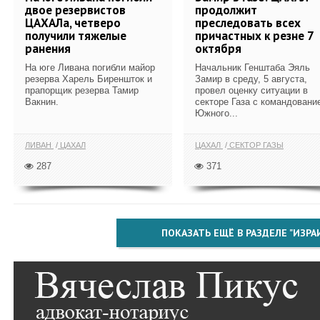
двое резервистов
продолжит
ЦАХАЛа, четверо
преследовать всех
получили тяжелые
причастных к резне 7
ранения
октября
На юге Ливана погибли майор
Начальник Генштаба Эяль
резерва Харель Биреншток и
Замир в среду, 5 августа,
прапорщик резерва Тамир
провел оценку ситуации в
Вакнин.
секторе Газа с командовани
Южного...
ЛИВАН
ЦАХАЛ
ЦАХАЛ
СЕКТОР ГАЗЫ
287
371
ПОКАЗАТЬ ЕЩЁ В РАЗДЕЛЕ "ИЗРА