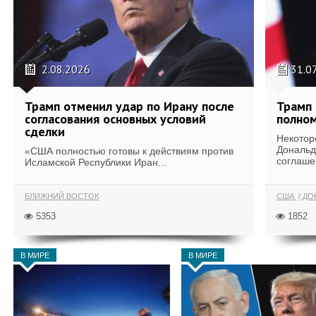
2.08.2026
31.0
Трамп отменил удар по Ирану после
Трамп 
согласования основных условий
полном
сделки
Некотор
Дональд
«США полностью готовы к действиям против
соглаше
Исламской Республики Иран...
БЛИЖНИЙ ВОСТОК
США
ДОН
5353
1852
В МИРЕ
В МИРЕ