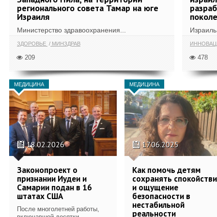
регионального совета Тамар на юге
разра
Израиля
поколе
Министерство здравоохранения...
Израиль 
ЗДОРОВЬЕ
МИНЗДРАВ
ИННОВА
209
478
МЕДИЦИНА
МЕДИЦИНА
18.02.2026
17.06.2025
Законопроект о
Как помочь детям
признании Иудеи и
сохранять спокойств
Самарии подан в 16
и ощущение
штатах США
безопасности в
нестабильной
После многолетней работы,
реальности
включавшей десятки