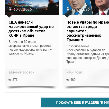
30.07.2026
29.07.2026
США нанесли
Новые удары по Иран
массированный удар по
остаются среди
десяткам объектов
вариантов,
КСИР в Иране
рассматриваемых
Трампом
В ночь на 30 июля
американские силы провели
Возобновление
новую массированную волну
массированных ударов по
ударов по Ирану.
Ирану остается одним из тр
сценариев, которые Дональ
Трамп...
БЛИЖНИЙ ВОСТОК
ИРАН
США
273
469
ПОКАЗАТЬ ЕЩЁ В РАЗДЕЛЕ "В МИ