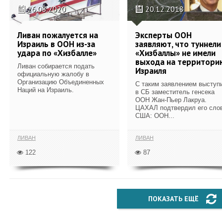
26.08.2020
20.12.2018
Ливан пожалуется на
Эксперты ООН
Израиль в ООН из-за
заявляют, что туннели
удара по «Хизбалле»
«Хизбаллы» не имели
выхода на территори
Ливан собирается подать
Израиля
официальную жалобу в
Организацию Объединенных
С таким заявлением выступ
Наций на Израиль.
в СБ заместитель генсека
ООН Жан-Пьер Лакруа.
ЦАХАЛ подтвердил его слов
США: ООН...
ЛИВАН
ЛИВАН
122
87
ПОКАЗАТЬ ЕЩЁ