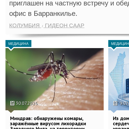
приглашен на частную встречу и обе
офис в Барранкилье.
КОЛУМБИЯ
ГИДЕОН СААР
МЕДИЦИНА
МЕДИЦИН
30.07.2026
9.07
Миндрав: обнаружены комары,
Из дом
заражённые вирусом лихорадки
сердеч
Западного Нила, на территории
израил