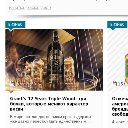
НАПИТКИ
ВИСКИ
AMOR
БИЗНЕС
БИЗНЕС
6.07.2026
25.0
Grant's 12 Years Triple Wood: три
Отмеч
бочки, которые меняют характер
америк
виски
бренды
свобо
В мире шотландского виски срок выдержки
уже давно перестал быть единственным...
4 июля 