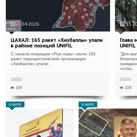
5.04.2026
15.1
ЦАХАЛ: 165 ракет «Хизбаллы» упали
Глава 
в районе позиций UNIFIL
UNIFIL
С начала операции «Рык льва» около 165
"Для вы
ракет террористической организации
безопас
«Хизбалла» упали...
граждан
чтобы...
ЛИВАН
ЛИВАН
169
109
В МИРЕ
В МИРЕ