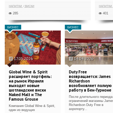
НАПИТКИ
ВИСКИ
НАПИТКИ
285
401
БИЗНЕС
БИЗНЕС
17.05.2026
14.04.2026
Global Wine & Spirit
Duty Free
расширяет портфель:
возвращается: James
на рынок Израиля
Richardson
выходят новые
возобновляет полную
шотландские виски
работу в Бен-Гурионе
Naked Malt и The
После длительного периода
Famous Grouse
ограничений магазины Jame
Richardson Duty Free в
Компания Global Wine & Spirit,
аэропорту...
один из ведущих