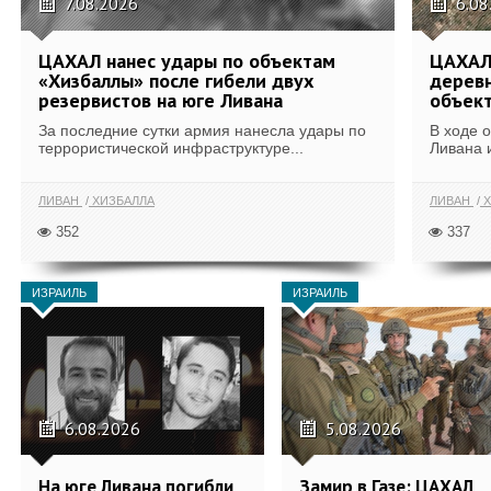
7.08.2026
6.08
ЦАХАЛ нанес удары по объектам
ЦАХАЛ:
«Хизбаллы» после гибели двух
деревн
резервистов на юге Ливана
объек
За последние сутки армия нанесла удары по
В ходе 
террористической инфраструктуре...
Ливана 
ЛИВАН
ХИЗБАЛЛА
ЛИВАН
Х
352
337
ИЗРАИЛЬ
ИЗРАИЛЬ
6.08.2026
5.08.2026
На юге Ливана погибли
Замир в Газе: ЦАХАЛ