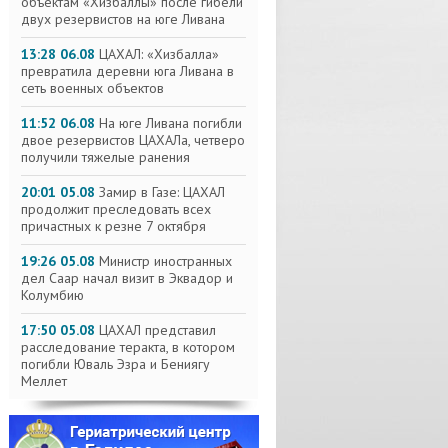
объектам «Хизбаллы» после гибели
двух резервистов на юге Ливана
13:28 06.08
ЦАХАЛ: «Хизбалла»
превратила деревни юга Ливана в
сеть военных объектов
11:52 06.08
На юге Ливана погибли
двое резервистов ЦАХАЛа, четверо
получили тяжелые ранения
20:01 05.08
Замир в Газе: ЦАХАЛ
продолжит преследовать всех
причастных к резне 7 октября
19:26 05.08
Министр иностранных
дел Саар начал визит в Эквадор и
Колумбию
17:50 05.08
ЦАХАЛ представил
расследование теракта, в котором
погибли Юваль Эзра и Бениягу
Меллет