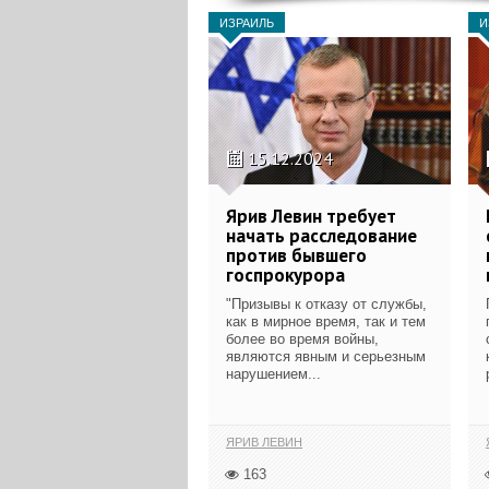
ИЗРАИЛЬ
И
15.12.2024
Ярив Левин требует
начать расследование
против бывшего
госпрокурора
"Призывы к отказу от службы,
как в мирное время, так и тем
более во время войны,
являются явным и серьезным
нарушением...
ЯРИВ ЛЕВИН
163