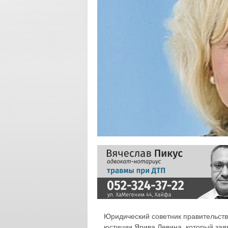
Юридический советник правительст
юстиции Ярива Левина, который заяви