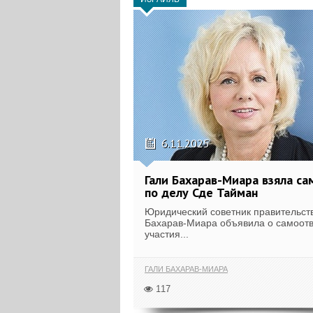
6.11.2025
Гали Бахарав-Миара взяла с
по делу Сде Тайман
Юридический советник правительст
Бахарав-Миара объявила о самоотв
участия...
ГАЛИ БАХАРАВ-МИАРА
117