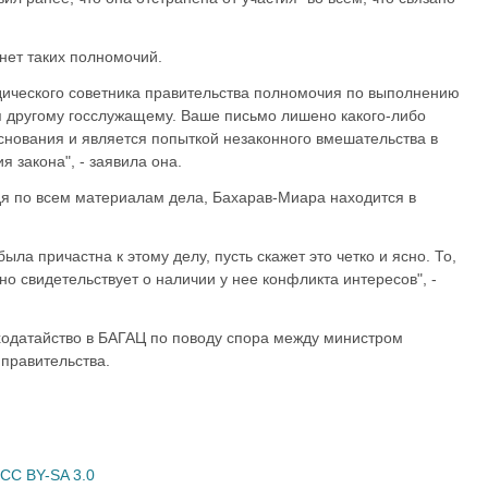
нет таких полномочий.
идического советника правительства полномочия по выполнению
я другому госслужащему. Ваше письмо лишено какого-либо
снования и является попыткой незаконного вмешательства в
 закона", - заявила она.
судя по всем материалам дела, Бахарав-Миара находится в
ыла причастна к этому делу, пусть скажет это четко и ясно. То,
но свидетельствует о наличии у нее конфликта интересов", -
 ходатайство в БАГАЦ по поводу спора между министром
правительства.
CC BY-SA 3.0