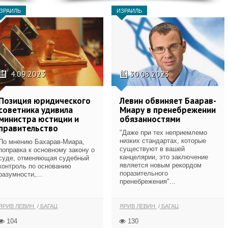
ЗРАИЛЬ
ИЗРАИЛЬ
4.09.2023
30.08.2023
Позиция юридического
Левин обвиняет Баарав-
советника удивила
Миару в пренебрежении
министра юстиции и
обязанностями
правительство
"Даже при тех неприемлемо
низких стандартах, которые
По мнению Бахарав-Миара,
существуют в вашей
поправка к основному закону о
канцелярии, это заключение
суде, отменяющая судебный
является новым рекордом
контроль по основанию
поразительного
разумности,...
пренебрежения"...
ЯРИВ ЛЕВИН
БАГАЦ
ЯРИВ ЛЕВИН
БАГАЦ
104
130