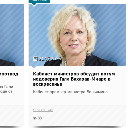
21.03.2025
амоотвод
Кабинет министров обсудит вотум
недоверия Гали Бахарав-Миаре в
воскресенье
ва Гали
оде от
Кабинет премьер-министра Биньямина...
ЯРИВ ЛЕВИН
88