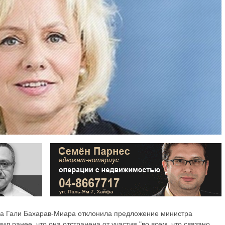
ва Гали Бахарав-Миара отклонила предложение министра
л ранее, что она отстранена от участия "во всем, что связано