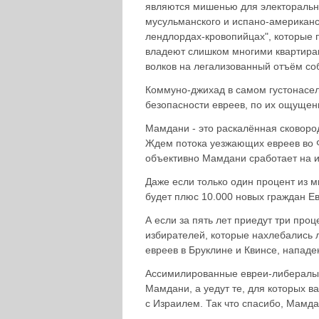
являются мишенью для электоральн
мусульманского и испано-американ
лендлордах-кровопийцах", которые
владеют слишком многими квартира
волков на легализованный отъём соб
Коммуно-джихад в самом густонасе
безопасности евреев, по их ощущению
Мамдани - это раскалённая сковоро
Ждем потока уезжающих евреев во Фл
объективно Мамдани сработает на 
Даже если только один процент из 
будет плюс 10.000 новых граждан Ев
А если за пять лет приедут три проц
избирателей, которые нахлебались л
евреев в Бруклине и Квинсе, нападе
Ассимилированные евреи-либералы 
Мамдани, а уедут те, для которых ва
с Израилем. Так что спасибо, Мамд