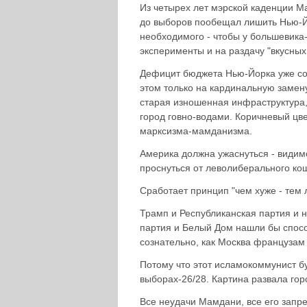
Из четырех лет мэрской каденции М
до выборов пообещал лишить Нью-Й
необходимого - чтобы у большевика
эксперименты и на раздачу "вкусных
Дефицит бюджета Нью-Йорка уже сост
этом только на кардинальную замен
старая изношенная инфраструктура, 
город говно-водами. Коричневый цве
марксизма-мамданизма.
Америка должна ужаснуться - видим
проснуться от леволиберального ко
Сработает принцип "чем хуже - тем 
Трамп и Республиканская партия и 
партия и Белый Дом нашли бы способ
сознательно, как Москва французам
Потому что этот исламокоммунист 
выборах-26/28. Картина развала гор
Все неудачи Мамдани, все его запр