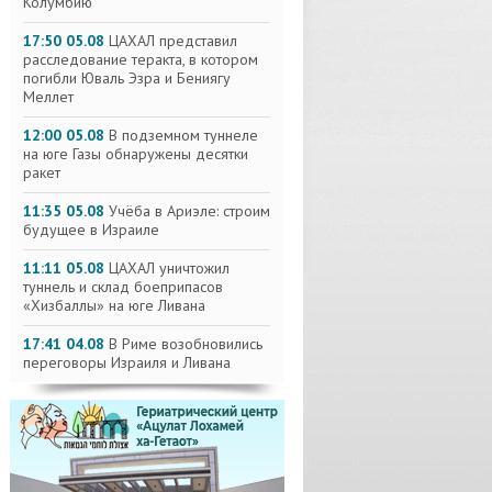
Колумбию
17:50 05.08
ЦАХАЛ представил
расследование теракта, в котором
погибли Юваль Эзра и Бениягу
Меллет
12:00 05.08
В подземном туннеле
на юге Газы обнаружены десятки
ракет
11:35 05.08
Учёба в Ариэле: строим
будущее в Израиле
11:11 05.08
ЦАХАЛ уничтожил
туннель и склад боеприпасов
«Хизбаллы» на юге Ливана
17:41 04.08
В Риме возобновились
переговоры Израиля и Ливана