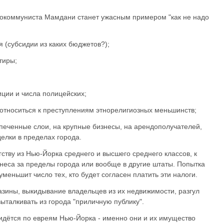
окоммуниста Мамдани станет ужасным примером "как не надо
я (субсидии из каких бюджетов?);
тиры;
;
ции и числа полицейских;
 относиться к преступлениям этнорелигиозных меньшинств;
печенные слои, на крупные бизнесы, на арендополучателей,
елки в пределах города.
гству из Нью-Йорка среднего и высшего среднего классов, к
знеса за пределы города или вообще в другие штаты. Попытка
меньшит число тех, кто будет согласен платить эти налоги.
азины, выкидывание владельцев из их недвижимости, разгул
ыталкивать из города "приличную публику".
ридётся по евреям Нью-Йорка - именно они и их имущество