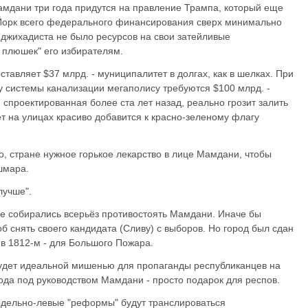
амдани три года придутся на правление Трампа, который еще
орк всего федерального финансирования сверх минимально
-джихадиста не было ресурсов на свои затейливые
 плюшек" его избирателям.
авляет $37 млрд. - муниципалитет в долгах, как в шелках. При
у системы канализации мегаполису требуются $100 млрд. -
спроектированная более ста лет назад, реально грозит залить
т на улицах красиво добавится к красно-зеленому флагу
о, стране нужное горькое лекарство в лице Мамдани, чтобы
шмара.
лучше".
не собирались всерьёз противостоять Мамдани. Иначе бы
 снять своего кандидата (Сливу) с выборов. Но город был сдан
 в 1812-м - для Большого Пожара.
будет идеальной мишенью для пропаганды республиканцев на
ода под руководством Мамдани - просто подарок для респов.
едельно-левые "реформы" будут транслироваться