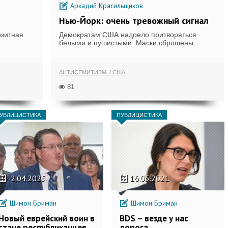
Аркадий Красильщиков
Нью-Йорк: очень тревожный сигнал
изитная
Демократам США надоело притворяться
белыми и пушистыми. Маски сброшены....
АНТИСЕМИТИЗМ
США
81
УБЛИЦИСТИКА
ПУБЛИЦИСТИКА
2.04.2025
16.05.2021
Шимон Бриман
Шимон Бриман
Новый еврейский воин в
BDS – везде у нас
стане республиканцев
дорога