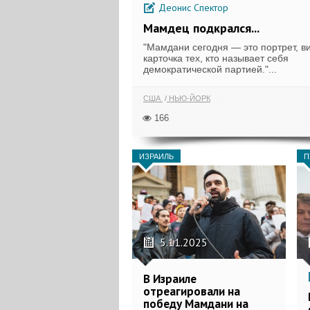
Деонис Спектор
Мамдец подкрался...
"Мамдани сегодня — это портрет, в
карточка тех, кто называет себя
демократической партией."...
США
НЬЮ-ЙОРК
166
ИЗРАИЛЬ
П
5.11.2025
В Израиле
отреагировали на
победу Мамдани на