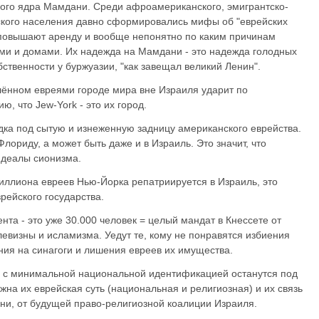
ого ядра Мамдани. Среди афроамериканского, эмигрантско-
ского населения давно сформировались мифы об "еврейских
 повышают аренду и вообще непонятно по каким причинам
ми и домами. Их надежда на Мамдани - это надежда голодных
ственности у буржуазии, "как завещал великий Ленин".
лённом евреями городе мира вне Израиля ударит по
, что Jew-York - это их город.
дка под сытую и изнеженную задницу американского еврейства.
ориду, а может быть даже и в Израиль. Это значит, что
идеалы сионизма.
миллиона евреев Нью-Йорка репатриируется в Израиль, это
рейского государства.
ента - это уже 30.000 человек = целый мандат в Кнессете от
евизны и исламизма. Уедут те, кому не понравятся избиения
ния на синагоги и лишения евреев их имущества.
с минимальной национальной идентификацией останутся под
жна их еврейская суть (национальная и религиозная) и их связь
ани, от будущей право-религиозной коалиции Израиля.